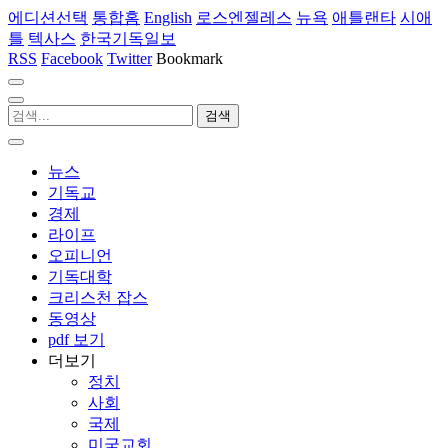
에디션선택
통합홈
English
로스엔젤레스
뉴욕
애틀랜타
시애
틀
텍사스
한국기독일보
RSS
Facebook
Twitter
Bookmark
뉴스
기독교
경제
라이프
오피니언
기독대학
크리스천 잡스
동영상
pdf 보기
더보기
정치
사회
국제
미국교회