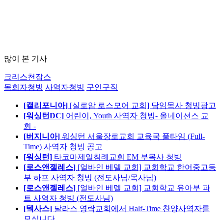
많이 본 기사
크리스천잡스
목회자청빙
사역자청빙
구인구직
[캘리포니아]
[실로암 로스모어 교회] 담임목사 청빙광고
[워싱턴DC]
어린이, Youth 사역자 청빙- 올네이션스 교
회 -
[버지니아]
워싱턴 서울장로교회 교육국 풀타임 (Full-
Time) 사역자 청빙 공고
[워싱턴]
타코마제일침례교회 EM 부목사 청빙
[로스앤젤레스]
[얼바인 베델 교회] 교회학교 한어중고등
부 하프 사역자 청빙 (전도사님/목사님)
[로스앤젤레스]
[얼바인 베델 교회] 교회학교 유아부 파
트 사역자 청빙 (전도사님)
[텍사스]
달라스 영락교회에서 Half-Time 찬양사역자를
모십니다.