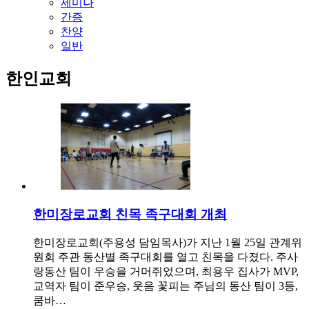
세미나
간증
찬양
일반
한인교회
한미장로교회 친목 족구대회 개최
한미장로교회(주용성 담임목사)가 지난 1월 25일 관계위
원회 주관 동산별 족구대회를 열고 친목을 다졌다. 주사
랑동산 팀이 우승을 거머쥐었으며, 최용우 집사가 MVP,
교역자 팀이 준우승, 웃음 꽃피는 주님의 동산 팀이 3등,
쿰바…