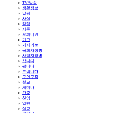
TV/방송
생활정보
날씨
사설
칼럼
시론
오피니언
기고
기자의눈
목회자청빙
사역자청빙
삽니다
팝니다
드립니다
구인구직
설교
세미나
간증
찬양
일반
설교