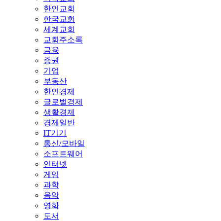
한인교회
한국교회
세계교회
교회주소록
금융
증권
기업
부동산
한인경제
글로벌경제
생활경제
경제일반
IT기기
통신/모바일
소프트웨어
인터넷
게임
과학
음악
영화
도서