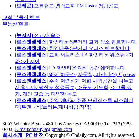
[오레곤]
포틀랜드 영락교회 EM Pastor 청빙공고
교회 부동산/렌트
부동산/렌트
[뉴저지]
선교사 숙소
[로스앤젤레스]
한인타운 5분거리 교회 장소 렌트합니다
[로스앤젤레스]
한인타운 5분거리 오피스 렌트합니다
[로스앤젤레스]
교회 서브리스 LA 한인타운 웨스턴 4가
와 5가 사이
[로스앤젤레스]
LA 한인타운 예배 공간 쉐어합니다
[로스앤젤레스]
웨어 하우스 (사무실, 비지니스)_Cypress
[로스앤젤레스]
주중 저렴하게 저희 사역공간을 나누고
자 합니다.-평신도 성경공부, 소규모 기도회, 소그룹 강
좌, 개인 교습 등 다양한 용도
[로스앤젤레스]
주일 예배와 주중 모임장소를 리스합니
다(부엔나팍/풀러튼/애나하임 지역)
3055 Wilshire Blvd. #480 Los Angeles CA 90010
/ Tel. 213) 739-
0403,
E-mail:chdailyla@gmail.com
회사소개
|
PC 버전
Copyright © Chdaily.com. All rights reserved.