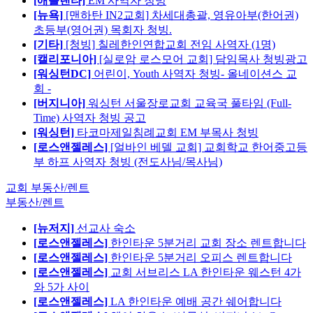
[애틀랜타]
EM 사역자 청빙
[뉴욕]
[맨하탄 IN2교회] 차세대총괄, 영유아부(한어권)
초등부(영어권) 목회자 청빙.
[기타]
[청빙] 칠레한인연합교회 전임 사역자 (1명)
[캘리포니아]
[실로암 로스모어 교회] 담임목사 청빙광고
[워싱턴DC]
어린이, Youth 사역자 청빙- 올네이션스 교
회 -
[버지니아]
워싱턴 서울장로교회 교육국 풀타임 (Full-
Time) 사역자 청빙 공고
[워싱턴]
타코마제일침례교회 EM 부목사 청빙
[로스앤젤레스]
[얼바인 베델 교회] 교회학교 한어중고등
부 하프 사역자 청빙 (전도사님/목사님)
교회 부동산/렌트
부동산/렌트
[뉴저지]
선교사 숙소
[로스앤젤레스]
한인타운 5분거리 교회 장소 렌트합니다
[로스앤젤레스]
한인타운 5분거리 오피스 렌트합니다
[로스앤젤레스]
교회 서브리스 LA 한인타운 웨스턴 4가
와 5가 사이
[로스앤젤레스]
LA 한인타운 예배 공간 쉐어합니다