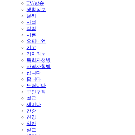
TV/방송
생활정보
날씨
사설
칼럼
시론
오피니언
기고
기자의눈
목회자청빙
사역자청빙
삽니다
팝니다
드립니다
구인구직
설교
세미나
간증
찬양
일반
설교