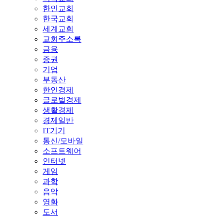
한인교회
한국교회
세계교회
교회주소록
금융
증권
기업
부동산
한인경제
글로벌경제
생활경제
경제일반
IT기기
통신/모바일
소프트웨어
인터넷
게임
과학
음악
영화
도서