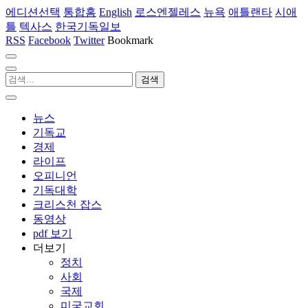
에디션선택
통합홈
English
로스엔젤레스
뉴욕
애틀랜타
시애
틀
텍사스
한국기독일보
RSS
Facebook
Twitter
Bookmark
뉴스
기독교
경제
라이프
오피니언
기독대학
크리스천 잡스
동영상
pdf 보기
더보기
정치
사회
국제
미국교회