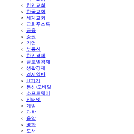
한인교회
한국교회
세계교회
교회주소록
금융
증권
기업
부동산
한인경제
글로벌경제
생활경제
경제일반
IT기기
통신/모바일
소프트웨어
인터넷
게임
과학
음악
영화
도서