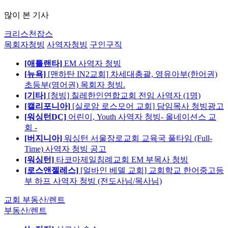
많이 본 기사
크리스천잡스
목회자청빙
사역자청빙
구인구직
[애틀랜타]
EM 사역자 청빙
[뉴욕]
[맨하탄 IN2교회] 차세대총괄, 영유아부(한어권)
초등부(영어권) 목회자 청빙.
[기타]
[청빙] 칠레한인연합교회 전임 사역자 (1명)
[캘리포니아]
[실로암 로스모어 교회] 담임목사 청빙광고
[워싱턴DC]
어린이, Youth 사역자 청빙- 올네이션스 교
회 -
[버지니아]
워싱턴 서울장로교회 교육국 풀타임 (Full-
Time) 사역자 청빙 공고
[워싱턴]
타코마제일침례교회 EM 부목사 청빙
[로스앤젤레스]
[얼바인 베델 교회] 교회학교 한어중고등
부 하프 사역자 청빙 (전도사님/목사님)
교회 부동산/렌트
부동산/렌트