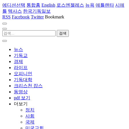
에디션선택
통합홈
English
로스엔젤레스
뉴욕
애틀랜타
시애
틀
텍사스
한국기독일보
RSS
Facebook
Twitter
Bookmark
뉴스
기독교
경제
라이프
오피니언
기독대학
크리스천 잡스
동영상
pdf 보기
더보기
정치
사회
국제
미국교회