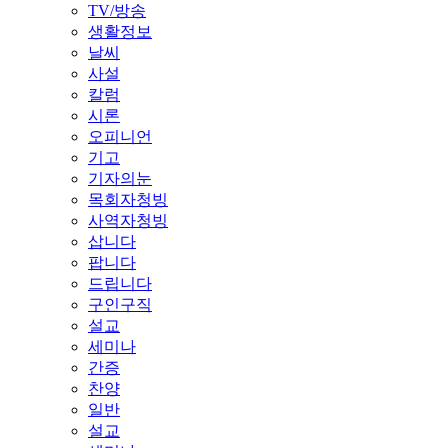
TV/방송
생활정보
날씨
사설
칼럼
시론
오피니언
기고
기자의눈
목회자청빙
사역자청빙
삽니다
팝니다
드립니다
구인구직
설교
세미나
간증
찬양
일반
설교