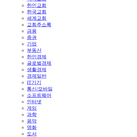
한인교회
한국교회
세계교회
교회주소록
금융
증권
기업
부동산
한인경제
글로벌경제
생활경제
경제일반
IT기기
통신/모바일
소프트웨어
인터넷
게임
과학
음악
영화
도서