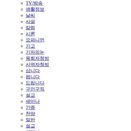
TV/방송
생활정보
날씨
사설
칼럼
시론
오피니언
기고
기자의눈
목회자청빙
사역자청빙
삽니다
팝니다
드립니다
구인구직
설교
세미나
간증
찬양
일반
설교