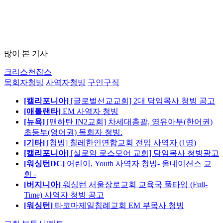
많이 본 기사
크리스천잡스
목회자청빙
사역자청빙
구인구직
[캘리포니아]
[글로벌선교교회] 2대 담임목사 청빙 공고
[애틀랜타]
EM 사역자 청빙
[뉴욕]
[맨하탄 IN2교회] 차세대총괄, 영유아부(한어권)
초등부(영어권) 목회자 청빙.
[기타]
[청빙] 칠레한인연합교회 전임 사역자 (1명)
[캘리포니아]
[실로암 로스모어 교회] 담임목사 청빙광고
[워싱턴DC]
어린이, Youth 사역자 청빙- 올네이션스 교
회 -
[버지니아]
워싱턴 서울장로교회 교육국 풀타임 (Full-
Time) 사역자 청빙 공고
[워싱턴]
타코마제일침례교회 EM 부목사 청빙