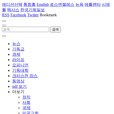
에디션선택
통합홈
English
로스엔젤레스
뉴욕
애틀랜타
시애
틀
텍사스
한국기독일보
RSS
Facebook
Twitter
Bookmark
뉴스
기독교
경제
라이프
오피니언
기독대학
크리스천 잡스
동영상
pdf 보기
더보기
정치
사회
국제
미국교회