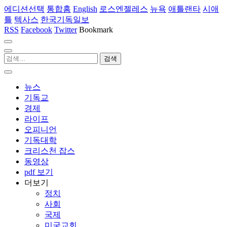
에디션선택
통합홈
English
로스엔젤레스
뉴욕
애틀랜타
시애
틀
텍사스
한국기독일보
RSS
Facebook
Twitter
Bookmark
뉴스
기독교
경제
라이프
오피니언
기독대학
크리스천 잡스
동영상
pdf 보기
더보기
정치
사회
국제
미국교회