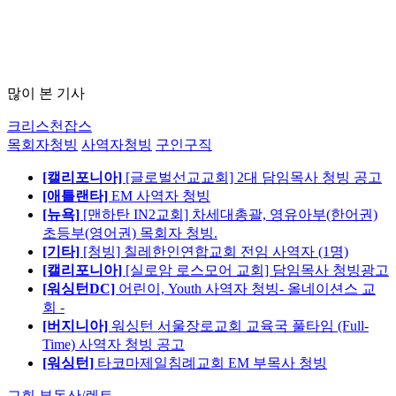
많이 본 기사
크리스천잡스
목회자청빙
사역자청빙
구인구직
[캘리포니아]
[글로벌선교교회] 2대 담임목사 청빙 공고
[애틀랜타]
EM 사역자 청빙
[뉴욕]
[맨하탄 IN2교회] 차세대총괄, 영유아부(한어권)
초등부(영어권) 목회자 청빙.
[기타]
[청빙] 칠레한인연합교회 전임 사역자 (1명)
[캘리포니아]
[실로암 로스모어 교회] 담임목사 청빙광고
[워싱턴DC]
어린이, Youth 사역자 청빙- 올네이션스 교
회 -
[버지니아]
워싱턴 서울장로교회 교육국 풀타임 (Full-
Time) 사역자 청빙 공고
[워싱턴]
타코마제일침례교회 EM 부목사 청빙
교회 부동산/렌트