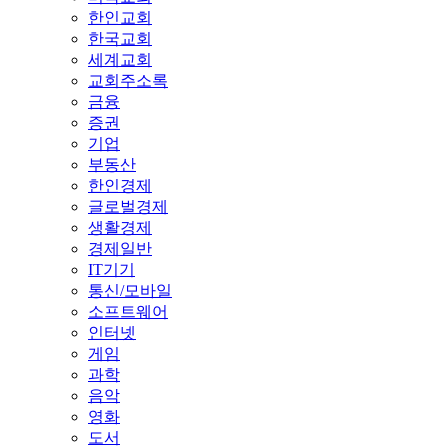
한인교회
한국교회
세계교회
교회주소록
금융
증권
기업
부동산
한인경제
글로벌경제
생활경제
경제일반
IT기기
통신/모바일
소프트웨어
인터넷
게임
과학
음악
영화
도서