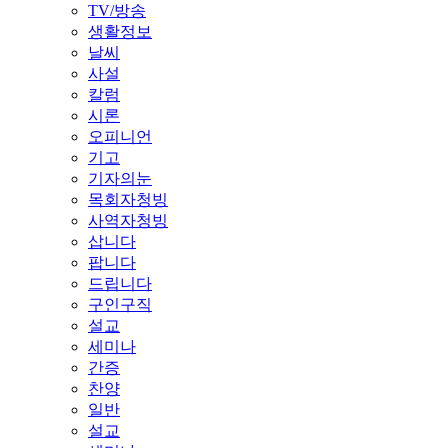
TV/방송
생활정보
날씨
사설
칼럼
시론
오피니언
기고
기자의눈
목회자청빙
사역자청빙
삽니다
팝니다
드립니다
구인구직
설교
세미나
간증
찬양
일반
설교