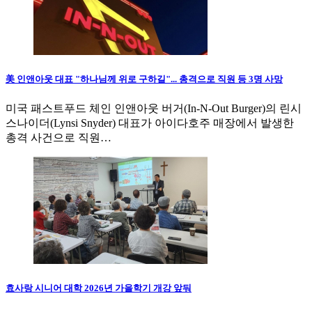
美 인앤아웃 대표 "하나님께 위로 구하길"... 총격으로 직원 등 3명 사망
미국 패스트푸드 체인 인앤아웃 버거(In-N-Out Burger)의 린시
스나이더(Lynsi Snyder) 대표가 아이다호주 매장에서 발생한
총격 사건으로 직원…
효사랑 시니어 대학 2026년 가을학기 개강 앞둬