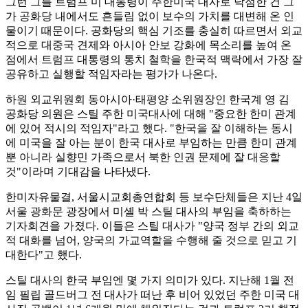
그런 그를 트럼프 미 대통령이 주한미국 대사로 낙점한 건 그
가 공화당 내에서도 흔들림 없이 보수의 가치를 대변해 온 인
물이기 때문이다. 공화당의 핵심 기조를 충실히 따르면서 외교
적으로 대중국 견제와 아시아 안보 강화에 목소리를 높여 온
점에서 트럼프 대통령의 통치 철학을 한국적 맥락에서 가장 잘
공유하고 실행할 적임자라는 평가가 나온다.
하원 외교위원회 동아시아·태평양 소위원장인 한국계 영 김
공화당 의원은 스틸 주한 미국대사에 대해 "중요한 한미 관계
에 있어 적시의 적임자"라고 했다. "한국을 잘 이해하는 동시
에 미국을 잘 아는 분이 한국 대사로 부임하는 만큼 한미 관계
뿐 아니라 실향민 가족으로서 북한 인권 문제에 잘 대응할
것"이라며 기대감을 나타냈다.
한미자유물결, 서울시교회총연합회 등 보수단체들은 지난 4일
서울 광화문 광장에서 미셸 박 스틸 대사의 부임을 축하하는
기자회견을 가졌다. 이들은 스틸 대사가 "양국 정부 간의 외교
적 대화를 넘어, 양국의 가교역할을 수행해 줄 것으로 믿고 기
대한다"고 했다.
스틸 대사의 한국 부임엔 몇 가지 의미가 있다. 지난해 1월 전
임 필립 골드버그 전 대사가 떠난 후 비어 있었던 주한 미국 대