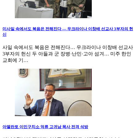
미사일 속에서도 복음은 전해진다 — 우크라이나 이창배 선교사 3부자의 헌
신
사일 속에서도 복음은 전해진다… 우크라이나 이창배 선교사
3부자의 헌신 두 아들과 군 장병·난민·고아 섬겨… 미주 한인
교회에 기…
아델란토 이민구치소 억류 고귀남 목사 전격 석방