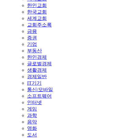
한인교회
한국교회
세계교회
교회주소록
금융
증권
기업
부동산
한인경제
글로벌경제
생활경제
경제일반
IT기기
통신/모바일
소프트웨어
인터넷
게임
과학
음악
영화
도서