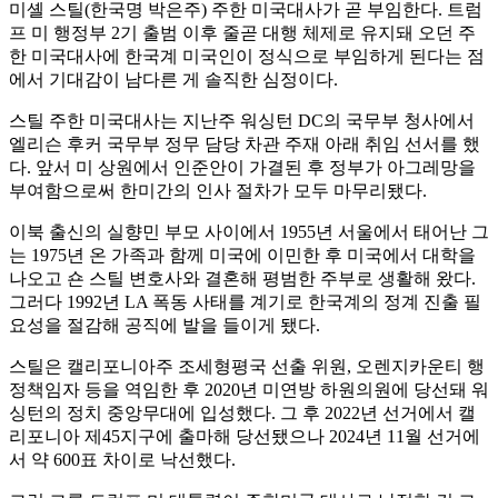
미셸 스틸(한국명 박은주) 주한 미국대사가 곧 부임한다. 트럼
프 미 행정부 2기 출범 이후 줄곧 대행 체제로 유지돼 오던 주
한 미국대사에 한국계 미국인이 정식으로 부임하게 된다는 점
에서 기대감이 남다른 게 솔직한 심정이다.
스틸 주한 미국대사는 지난주 워싱턴 DC의 국무부 청사에서
엘리슨 후커 국무부 정무 담당 차관 주재 아래 취임 선서를 했
다. 앞서 미 상원에서 인준안이 가결된 후 정부가 아그레망을
부여함으로써 한미간의 인사 절차가 모두 마무리됐다.
이북 출신의 실향민 부모 사이에서 1955년 서울에서 태어난 그
는 1975년 온 가족과 함께 미국에 이민한 후 미국에서 대학을
나오고 숀 스틸 변호사와 결혼해 평범한 주부로 생활해 왔다.
그러다 1992년 LA 폭동 사태를 계기로 한국계의 정계 진출 필
요성을 절감해 공직에 발을 들이게 됐다.
스틸은 캘리포니아주 조세형평국 선출 위원, 오렌지카운티 행
정책임자 등을 역임한 후 2020년 미연방 하원의원에 당선돼 워
싱턴의 정치 중앙무대에 입성했다. 그 후 2022년 선거에서 캘
리포니아 제45지구에 출마해 당선됐으나 2024년 11월 선거에
서 약 600표 차이로 낙선했다.