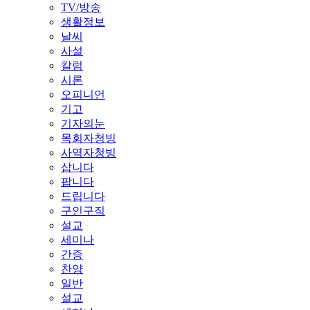
TV/방송
생활정보
날씨
사설
칼럼
시론
오피니언
기고
기자의눈
목회자청빙
사역자청빙
삽니다
팝니다
드립니다
구인구직
설교
세미나
간증
찬양
일반
설교