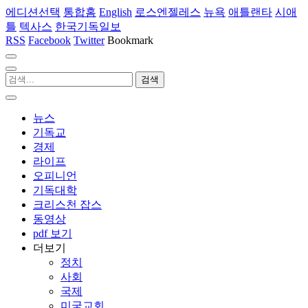
에디션선택
통합홈
English
로스엔젤레스
뉴욕
애틀랜타
시애
틀
텍사스
한국기독일보
RSS
Facebook
Twitter
Bookmark
뉴스
기독교
경제
라이프
오피니언
기독대학
크리스천 잡스
동영상
pdf 보기
더보기
정치
사회
국제
미국교회