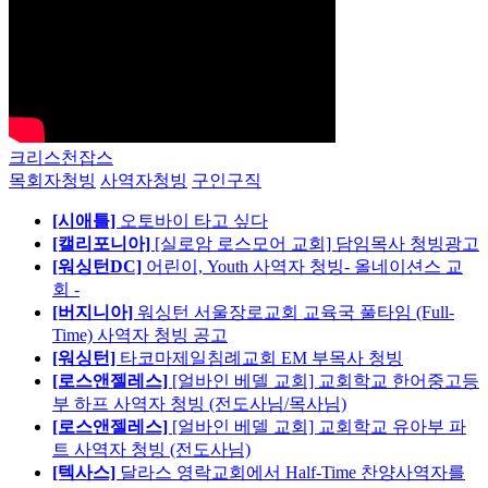
크리스천잡스
목회자청빙
사역자청빙
구인구직
[시애틀]
오토바이 타고 싶다
[캘리포니아]
[실로암 로스모어 교회] 담임목사 청빙광고
[워싱턴DC]
어린이, Youth 사역자 청빙- 올네이션스 교
회 -
[버지니아]
워싱턴 서울장로교회 교육국 풀타임 (Full-
Time) 사역자 청빙 공고
[워싱턴]
타코마제일침례교회 EM 부목사 청빙
[로스앤젤레스]
[얼바인 베델 교회] 교회학교 한어중고등
부 하프 사역자 청빙 (전도사님/목사님)
[로스앤젤레스]
[얼바인 베델 교회] 교회학교 유아부 파
트 사역자 청빙 (전도사님)
[텍사스]
달라스 영락교회에서 Half-Time 찬양사역자를