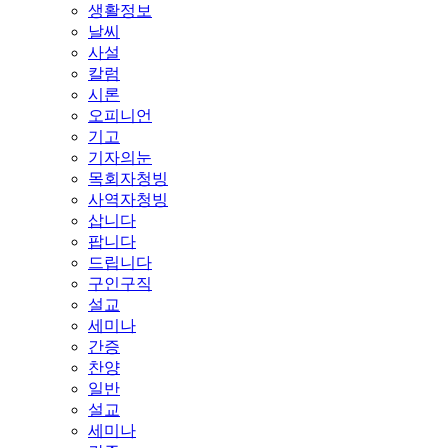
생활정보
날씨
사설
칼럼
시론
오피니언
기고
기자의눈
목회자청빙
사역자청빙
삽니다
팝니다
드립니다
구인구직
설교
세미나
간증
찬양
일반
설교
세미나