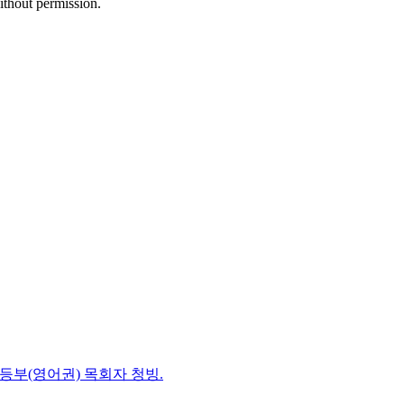
ithout permission.
초등부(영어권) 목회자 청빙.