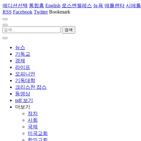
에디션선택
통합홈
English
로스엔젤레스
뉴욕
애틀랜타
시애틀
RSS
Facebook
Twitter
Bookmark
뉴스
기독교
경제
라이프
오피니언
기독대학
크리스천 잡스
동영상
pdf 보기
더보기
정치
사회
국제
미국교회
한인교회