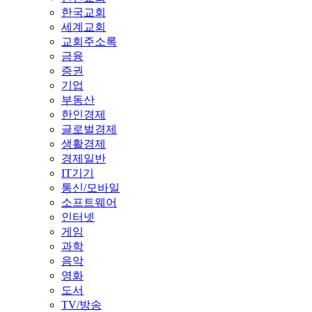
한국교회
세계교회
교회주소록
금융
증권
기업
부동산
한인경제
글로벌경제
생활경제
경제일반
IT기기
통신/모바일
소프트웨어
인터넷
게임
과학
음악
영화
도서
TV/방송