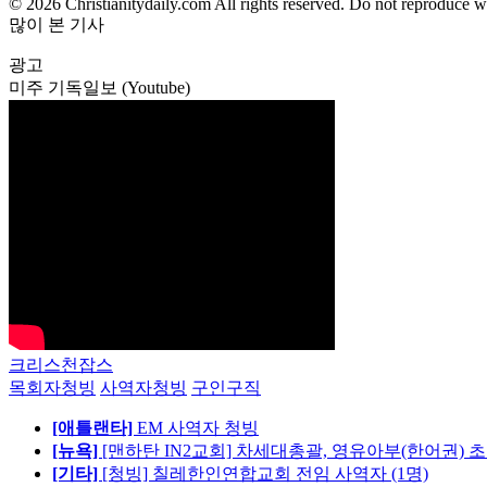
© 2026 Christianitydaily.com All rights reserved. Do not reproduce w
많이 본 기사
광고
미주 기독일보 (Youtube)
크리스천잡스
목회자청빙
사역자청빙
구인구직
[애틀랜타]
EM 사역자 청빙
[뉴욕]
[맨하탄 IN2교회] 차세대총괄, 영유아부(한어권) 
[기타]
[청빙] 칠레한인연합교회 전임 사역자 (1명)