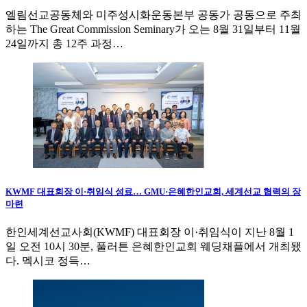
엘림선교공동체와 미주성시화운동본부 공동가 공동으로 주최
하는 The Great Commission Seminary가 오는 8월 31일부터 11월
24일까지 총 12주 과정…
KWMF 대표회장 이·취임식 성료… GMU·은혜한인교회, 세계선교 협력의 장
마련
한인세계선교사회(KWMF) 대표회장 이·취임식이 지난 8월 1
일 오전 10시 30분, 풀러튼 은혜한인교회 웨딩채플에서 개최됐
다. 멕시코 정득…