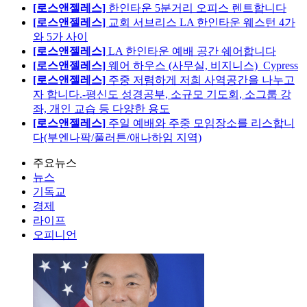
[로스앤젤레스]
한인타운 5분거리 오피스 렌트합니다
[로스앤젤레스]
교회 서브리스 LA 한인타운 웨스턴 4가
와 5가 사이
[로스앤젤레스]
LA 한인타운 예배 공간 쉐어합니다
[로스앤젤레스]
웨어 하우스 (사무실, 비지니스)_Cypress
[로스앤젤레스]
주중 저렴하게 저희 사역공간을 나누고
자 합니다.-평신도 성경공부, 소규모 기도회, 소그룹 강
좌, 개인 교습 등 다양한 용도
[로스앤젤레스]
주일 예배와 주중 모임장소를 리스합니
다(부엔나팍/풀러튼/애나하임 지역)
주요뉴스
뉴스
기독교
경제
라이프
오피니언