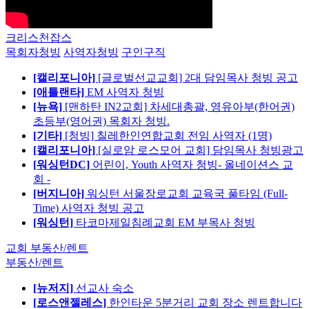
크리스천잡스
목회자청빙
사역자청빙
구인구직
[캘리포니아]
[글로벌선교교회] 2대 담임목사 청빙 공고
[애틀랜타]
EM 사역자 청빙
[뉴욕]
[맨하탄 IN2교회] 차세대총괄, 영유아부(한어권)
초등부(영어권) 목회자 청빙.
[기타]
[청빙] 칠레한인연합교회 전임 사역자 (1명)
[캘리포니아]
[실로암 로스모어 교회] 담임목사 청빙광고
[워싱턴DC]
어린이, Youth 사역자 청빙- 올네이션스 교
회 -
[버지니아]
워싱턴 서울장로교회 교육국 풀타임 (Full-
Time) 사역자 청빙 공고
[워싱턴]
타코마제일침례교회 EM 부목사 청빙
교회 부동산/렌트
부동산/렌트
[뉴저지]
선교사 숙소
[로스앤젤레스]
한인타운 5분거리 교회 장소 렌트합니다