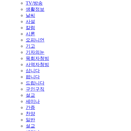
TV/방송
생활정보
날씨
사설
칼럼
시론
오피니언
기고
기자의눈
목회자청빙
사역자청빙
삽니다
팝니다
드립니다
구인구직
설교
세미나
간증
찬양
일반
설교