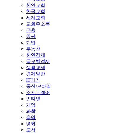
한인교회
한국교회
세계교회
교회주소록
금융
증권
기업
부동산
한인경제
글로벌경제
생활경제
경제일반
IT기기
통신/모바일
소프트웨어
인터넷
게임
과학
음악
영화
도서