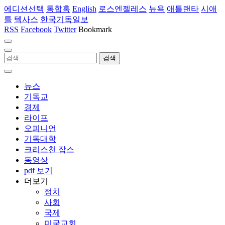
에디션선택
통합홈
English
로스엔젤레스
뉴욕
애틀랜타
시애
틀
텍사스
한국기독일보
RSS
Facebook
Twitter
Bookmark
뉴스
기독교
경제
라이프
오피니언
기독대학
크리스천 잡스
동영상
pdf 보기
더보기
정치
사회
국제
미국교회