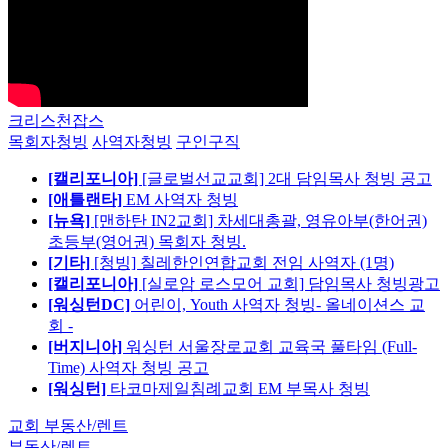
크리스천잡스
목회자청빙
사역자청빙
구인구직
[캘리포니아]
[글로벌선교교회] 2대 담임목사 청빙 공고
[애틀랜타]
EM 사역자 청빙
[뉴욕]
[맨하탄 IN2교회] 차세대총괄, 영유아부(한어권)
초등부(영어권) 목회자 청빙.
[기타]
[청빙] 칠레한인연합교회 전임 사역자 (1명)
[캘리포니아]
[실로암 로스모어 교회] 담임목사 청빙광고
[워싱턴DC]
어린이, Youth 사역자 청빙- 올네이션스 교
회 -
[버지니아]
워싱턴 서울장로교회 교육국 풀타임 (Full-
Time) 사역자 청빙 공고
[워싱턴]
타코마제일침례교회 EM 부목사 청빙
교회 부동산/렌트
부동산/렌트