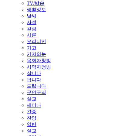
TV/방송
생활정보
날씨
사설
칼럼
시론
오피니언
기고
기자의눈
목회자청빙
사역자청빙
삽니다
팝니다
드립니다
구인구직
설교
세미나
간증
찬양
일반
설교