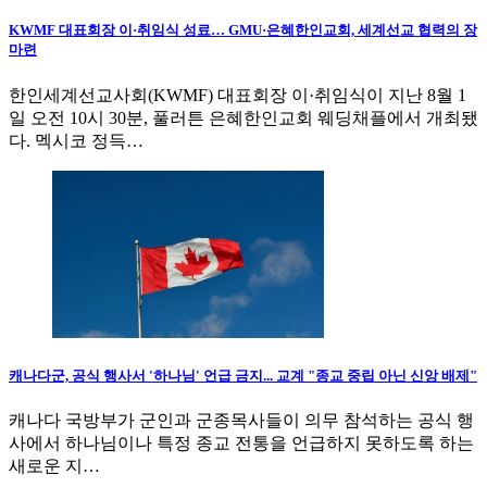
KWMF 대표회장 이·취임식 성료… GMU·은혜한인교회, 세계선교 협력의 장
마련
한인세계선교사회(KWMF) 대표회장 이·취임식이 지난 8월 1
일 오전 10시 30분, 풀러튼 은혜한인교회 웨딩채플에서 개최됐
다. 멕시코 정득…
캐나다군, 공식 행사서 '하나님' 언급 금지... 교계 "종교 중립 아닌 신앙 배제"
캐나다 국방부가 군인과 군종목사들이 의무 참석하는 공식 행
사에서 하나님이나 특정 종교 전통을 언급하지 못하도록 하는
새로운 지…