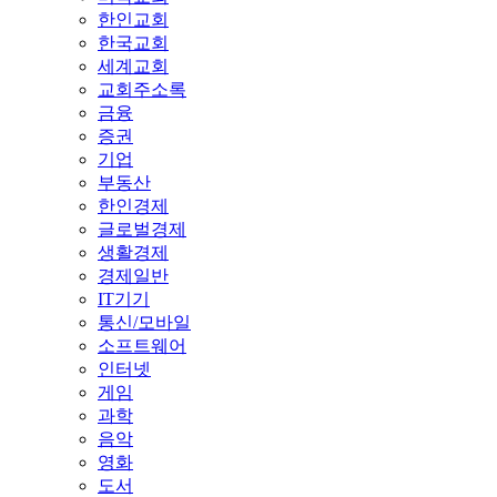
한인교회
한국교회
세계교회
교회주소록
금융
증권
기업
부동산
한인경제
글로벌경제
생활경제
경제일반
IT기기
통신/모바일
소프트웨어
인터넷
게임
과학
음악
영화
도서