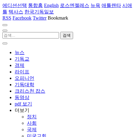
에디션선택
통합홈
English
로스엔젤레스
뉴욕
애틀랜타
시애
틀
텍사스
한국기독일보
RSS
Facebook
Twitter
Bookmark
뉴스
기독교
경제
라이프
오피니언
기독대학
크리스천 잡스
동영상
pdf 보기
더보기
정치
사회
국제
미국교회