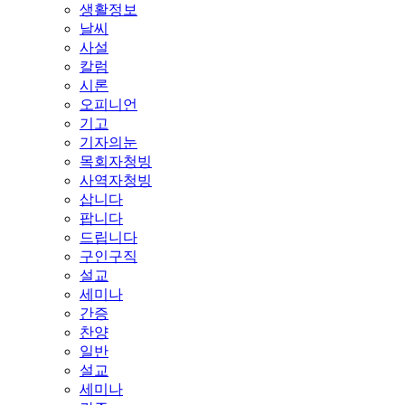
생활정보
날씨
사설
칼럼
시론
오피니언
기고
기자의눈
목회자청빙
사역자청빙
삽니다
팝니다
드립니다
구인구직
설교
세미나
간증
찬양
일반
설교
세미나