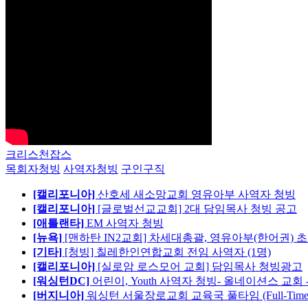
크리스천잡스
목회자청빙
사역자청빙
구인구직
[캘리포니아]
산호세 새소망교회 영유아부 사역자 청빙
[캘리포니아]
[글로벌선교교회] 2대 담임목사 청빙 공고
[애틀랜타]
EM 사역자 청빙
[뉴욕]
[맨하탄 IN2교회] 차세대총괄, 영유아부(한어권) 
[기타]
[청빙] 칠레한인연합교회 전임 사역자 (1명)
[캘리포니아]
[실로암 로스모어 교회] 담임목사 청빙광고
[워싱턴DC]
어린이, Youth 사역자 청빙- 올네이션스 교회 
[버지니아]
워싱턴 서울장로교회 교육국 풀타임 (Full-Tim