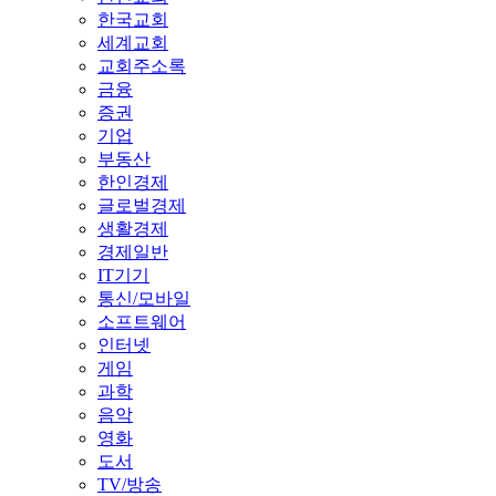
한국교회
세계교회
교회주소록
금융
증권
기업
부동산
한인경제
글로벌경제
생활경제
경제일반
IT기기
통신/모바일
소프트웨어
인터넷
게임
과학
음악
영화
도서
TV/방송