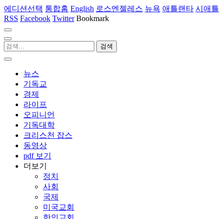
에디션선택
통합홈
English
로스엔젤레스
뉴욕
애틀랜타
시애틀
RSS
Facebook
Twitter
Bookmark
뉴스
기독교
경제
라이프
오피니언
기독대학
크리스천 잡스
동영상
pdf 보기
더보기
정치
사회
국제
미국교회
한인교회