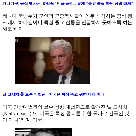
캐나다군, 공식 행사서 '하나님' 언급 금지... 교계 "종교 중립 아닌 신앙 배제"
캐나다 국방부가 군인과 군종목사들이 의무 참석하는 공식 행
사에서 하나님이나 특정 종교 전통을 언급하지 못하도록 하는
새로운 지…
닐 고서치 美 보수 대법관 "미국은 특정 종교 위한 나라 아냐"
미국 연방대법원의 보수 성향 대법관으로 알려진 닐 고서치
(Neil Gorsuch)가 "미국은 특정 종교를 위한 국가로 건국된 것
이 아니"라며, 미국…