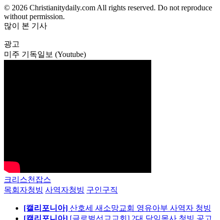
© 2026 Christianitydaily.com All rights reserved. Do not reproduce
without permission.
많이 본 기사
광고
미주 기독일보 (Youtube)
크리스천잡스
목회자청빙
사역자청빙
구인구직
[캘리포니아]
산호세 새소망교회 영유아부 사역자 청빙
[캘리포니아]
[글로벌선교교회] 2대 담임목사 청빙 공고