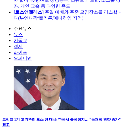
자 합니다.-평신도 성경공부, 소규모 기도회, 소그룹 강
좌, 개인 교습 등 다양한 용도
[로스앤젤레스]
주일 예배와 주중 모임장소를 리스합니
다(부엔나팍/풀러튼/애나하임 지역)
주요뉴스
뉴스
기독교
경제
라이프
오피니언
트럼프 1기 고위관리 모스 탄 대사, 한국서 출국정지… “독재적 경향 증가”
경고