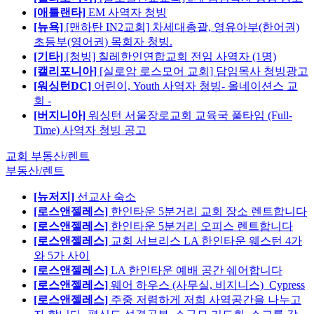
[애틀랜타]
EM 사역자 청빙
[뉴욕]
[맨하탄 IN2교회] 차세대총괄, 영유아부(한어권)
초등부(영어권) 목회자 청빙.
[기타]
[청빙] 칠레한인연합교회 전임 사역자 (1명)
[캘리포니아]
[실로암 로스모어 교회] 담임목사 청빙광고
[워싱턴DC]
어린이, Youth 사역자 청빙- 올네이션스 교
회 -
[버지니아]
워싱턴 서울장로교회 교육국 풀타임 (Full-
Time) 사역자 청빙 공고
교회 부동산/렌트
부동산/렌트
[뉴저지]
선교사 숙소
[로스앤젤레스]
한인타운 5분거리 교회 장소 렌트합니다
[로스앤젤레스]
한인타운 5분거리 오피스 렌트합니다
[로스앤젤레스]
교회 서브리스 LA 한인타운 웨스턴 4가
와 5가 사이
[로스앤젤레스]
LA 한인타운 예배 공간 쉐어합니다
[로스앤젤레스]
웨어 하우스 (사무실, 비지니스)_Cypress
[로스앤젤레스]
주중 저렴하게 저희 사역공간을 나누고