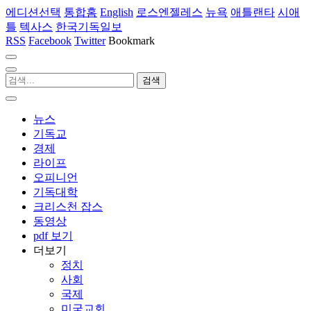
에디션선택
통합홈
English
로스엔젤레스
뉴욕
애틀랜타
시애
틀
텍사스
한국기독일보
RSS
Facebook
Twitter
Bookmark
뉴스
기독교
경제
라이프
오피니언
기독대학
크리스천 잡스
동영상
pdf 보기
더보기
정치
사회
국제
미국교회