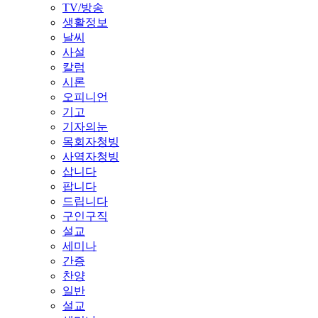
TV/방송
생활정보
날씨
사설
칼럼
시론
오피니언
기고
기자의눈
목회자청빙
사역자청빙
삽니다
팝니다
드립니다
구인구직
설교
세미나
간증
찬양
일반
설교