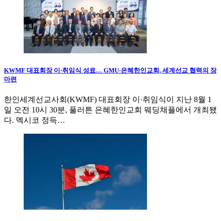
KWMF 대표회장 이·취임식 성료… GMU·은혜한인교회, 세계선교 협력의 장
마련
한인세계선교사회(KWMF) 대표회장 이·취임식이 지난 8월 1
일 오전 10시 30분, 풀러튼 은혜한인교회 웨딩채플에서 개최됐
다. 멕시코 정득…