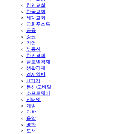
한인교회
한국교회
세계교회
교회주소록
금융
증권
기업
부동산
한인경제
글로벌경제
생활경제
경제일반
IT기기
통신/모바일
소프트웨어
인터넷
게임
과학
음악
영화
도서