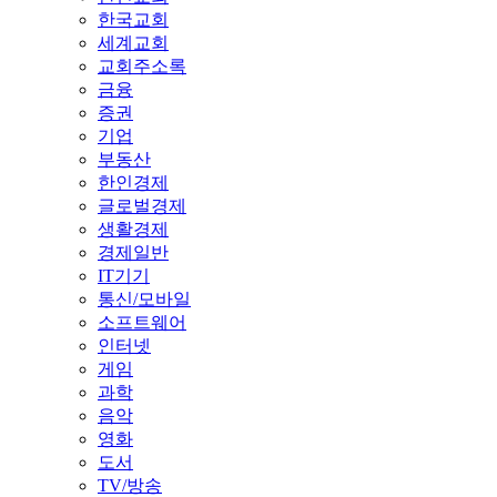
한국교회
세계교회
교회주소록
금융
증권
기업
부동산
한인경제
글로벌경제
생활경제
경제일반
IT기기
통신/모바일
소프트웨어
인터넷
게임
과학
음악
영화
도서
TV/방송