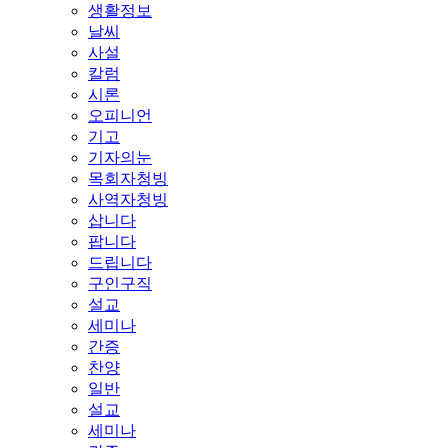
생활정보
날씨
사설
칼럼
시론
오피니언
기고
기자의눈
목회자청빙
사역자청빙
삽니다
팝니다
드립니다
구인구직
설교
세미나
간증
찬양
일반
설교
세미나