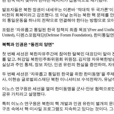
된 한국'에서 찾아야 한다는 메시지가 집중적으로 제기됐다.
발표자들은 북한 정권이 내세우는 이른바 ‘적대적 두 국가론’이
비전의 회복이라고 강조했다. 또 이날 논의는 북한 핵 문제를 안
의 통일운동을 하나의 전략으로 연결해야 한다는 방향으로 모아
포럼은 ‘자유롭고 통일된 한국 정책의 최종 목표’(Free and Unified K
United), 디펜스포럼재단(Defense Forum Foundation), 한미통일연합
북핵과 인권은 “동전의 양면”
첫 번째 세션은 북한자유주간에 참여한 탈북민 대표단이 맡아 
를 맡고, 허강일 북한민주화위원회 위원장, 김지영 자유북한방송
실상과 주민 통제, 정보 차단, 인권 유린의 현실을 증언하며,
두 번째 세션은 ‘자유롭고 통일된 한국을 위한 한미동맹’을 주
사, 이현승 글로벌피스재단 북한 이니셔티브 수석전략가, 유남
이노스 연구원은 세션을 열며 한미동맹을 군사·안보 협력으로만 
공유 가치라고 설명했다.
특히 이노스 연구원은 북한의 핵 개발과 인권 유린이 별개의 문
구조 속에서 핵·미사일 프로그램도 지속하고 있다는 것이다. 그