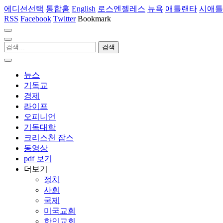
에디션선택
통합홈
English
로스엔젤레스
뉴욕
애틀랜타
시애틀
RSS
Facebook
Twitter
Bookmark
뉴스
기독교
경제
라이프
오피니언
기독대학
크리스천 잡스
동영상
pdf 보기
더보기
정치
사회
국제
미국교회
한인교회