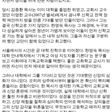
지면서 생각을 하게 만든 사람이었지요.”
당시 김종환 목사는 이미 대학을 졸업한 뒤였고, 교회사 교수
였던 이영헌 교수(2007년 별세)에게서 광나루 신학교 전액 장
학 제안까지 받을 만큼 기대를 받던 인물이었다. 그러나 그는
결국 신학교로 가지 않았다. 한영숙 목사는 그 배경에, 누구보
다 성실하게 살아온 청년이 가볍게 보이던 이들이 먼저 신학교
로 가는 현실 앞에서 느낀 내적 상처와, 그들과 자신을 구분하
려 했던 교만이 함께 있었다고 회고했다.
서울에서의 시간은 곧 대학 진학으로 이어졌다. 한영숙 목사는
대학 안내책자에서 ‘기독교 여성 지도자를 기른다’는 문구를
보고 이화여대 기독교학과를 택했다. 좋은 교회학교 교사가 되
려면 자신이 먼저 제대로 알아야 한다는 생각 때문이었다.
그러나 대학에서 그를 기다리고 있던 것은 기대했던 신앙의 심
화가 아니었다. 오히려 상주에서부터 붙들어 온 확신이 뿌리째
흔들리는 경험이었다. 한 목사가 생각한 기독교학이 교회교육
과 신앙 훈련에 가까운 것이었다면, 실제 대학에서 만난 신학
은 훨씬 자유롭고 비판적이었다. 성경을 인간의 저작으로 설명
하고, 신앙 체험을 철학과 심리학의 언어로 해석하는 강의들은
그의 신앙 감각을 뒤흔들었다. 무엇보다 고등학교 때까지 분명