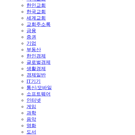
한인교회
한국교회
세계교회
교회주소록
금융
증권
기업
부동산
한인경제
글로벌경제
생활경제
경제일반
IT기기
통신/모바일
소프트웨어
인터넷
게임
과학
음악
영화
도서