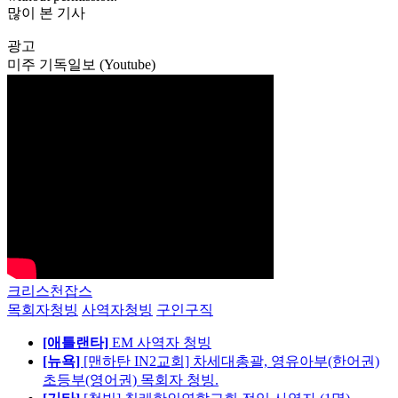
많이 본 기사
광고
미주 기독일보 (Youtube)
크리스천잡스
목회자청빙
사역자청빙
구인구직
[애틀랜타]
EM 사역자 청빙
[뉴욕]
[맨하탄 IN2교회] 차세대총괄, 영유아부(한어권)
초등부(영어권) 목회자 청빙.