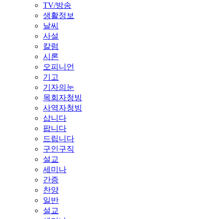
TV/방송
생활정보
날씨
사설
칼럼
시론
오피니언
기고
기자의눈
목회자청빙
사역자청빙
삽니다
팝니다
드립니다
구인구직
설교
세미나
간증
찬양
일반
설교