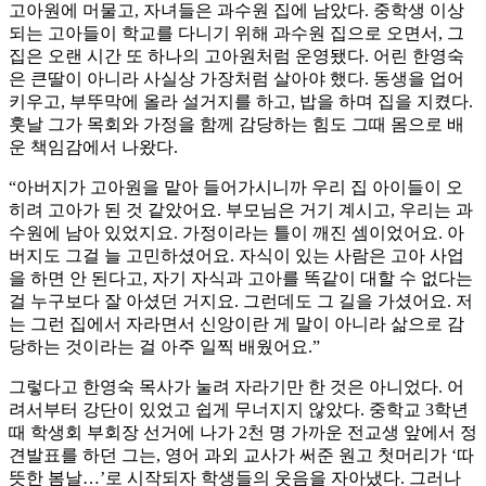
고아원에 머물고, 자녀들은 과수원 집에 남았다. 중학생 이상
되는 고아들이 학교를 다니기 위해 과수원 집으로 오면서, 그
집은 오랜 시간 또 하나의 고아원처럼 운영됐다. 어린 한영숙
은 큰딸이 아니라 사실상 가장처럼 살아야 했다. 동생을 업어
키우고, 부뚜막에 올라 설거지를 하고, 밥을 하며 집을 지켰다.
훗날 그가 목회와 가정을 함께 감당하는 힘도 그때 몸으로 배
운 책임감에서 나왔다.
“아버지가 고아원을 맡아 들어가시니까 우리 집 아이들이 오
히려 고아가 된 것 같았어요. 부모님은 거기 계시고, 우리는 과
수원에 남아 있었지요. 가정이라는 틀이 깨진 셈이었어요. 아
버지도 그걸 늘 고민하셨어요. 자식이 있는 사람은 고아 사업
을 하면 안 된다고, 자기 자식과 고아를 똑같이 대할 수 없다는
걸 누구보다 잘 아셨던 거지요. 그런데도 그 길을 가셨어요. 저
는 그런 집에서 자라면서 신앙이란 게 말이 아니라 삶으로 감
당하는 것이라는 걸 아주 일찍 배웠어요.”
그렇다고 한영숙 목사가 눌려 자라기만 한 것은 아니었다. 어
려서부터 강단이 있었고 쉽게 무너지지 않았다. 중학교 3학년
때 학생회 부회장 선거에 나가 2천 명 가까운 전교생 앞에서 정
견발표를 하던 그는, 영어 과외 교사가 써준 원고 첫머리가 ‘따
뜻한 봄날…’로 시작되자 학생들의 웃음을 자아냈다. 그러나