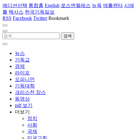
에디션선택
통합홈
English
로스엔젤레스
뉴욕
애틀랜타
시애
틀
텍사스
한국기독일보
RSS
Facebook
Twitter
Bookmark
뉴스
기독교
경제
라이프
오피니언
기독대학
크리스천 잡스
동영상
pdf 보기
더보기
정치
사회
국제
미국교회