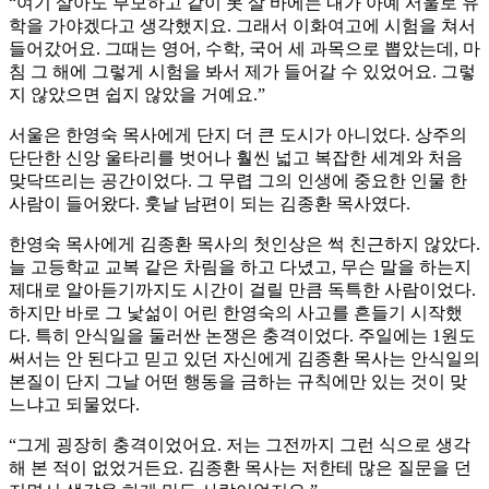
“여기 살아도 부모하고 같이 못 살 바에는 내가 아예 서울로 유
학을 가야겠다고 생각했지요. 그래서 이화여고에 시험을 쳐서
들어갔어요. 그때는 영어, 수학, 국어 세 과목으로 뽑았는데, 마
침 그 해에 그렇게 시험을 봐서 제가 들어갈 수 있었어요. 그렇
지 않았으면 쉽지 않았을 거예요.”
서울은 한영숙 목사에게 단지 더 큰 도시가 아니었다. 상주의
단단한 신앙 울타리를 벗어나 훨씬 넓고 복잡한 세계와 처음
맞닥뜨리는 공간이었다. 그 무렵 그의 인생에 중요한 인물 한
사람이 들어왔다. 훗날 남편이 되는 김종환 목사였다.
한영숙 목사에게 김종환 목사의 첫인상은 썩 친근하지 않았다.
늘 고등학교 교복 같은 차림을 하고 다녔고, 무슨 말을 하는지
제대로 알아듣기까지도 시간이 걸릴 만큼 독특한 사람이었다.
하지만 바로 그 낯섦이 어린 한영숙의 사고를 흔들기 시작했
다. 특히 안식일을 둘러싼 논쟁은 충격이었다. 주일에는 1원도
써서는 안 된다고 믿고 있던 자신에게 김종환 목사는 안식일의
본질이 단지 그날 어떤 행동을 금하는 규칙에만 있는 것이 맞
느냐고 되물었다.
“그게 굉장히 충격이었어요. 저는 그전까지 그런 식으로 생각
해 본 적이 없었거든요. 김종환 목사는 저한테 많은 질문을 던