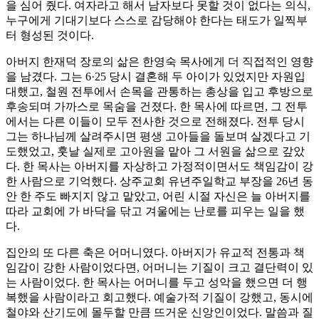
을 심어 줬다. 여자라고 해서 남자보다 못할 것이 없다는 의식,
누구에게 기대기보다 스스로 감당해야 한다는 태도가 일찍부
터 형성된 것이다.
아버지 한재덕 장로의 삶은 한영숙 목사에게 더 직접적인 영향
을 남겼다. 그는 6·25 당시 결혼해 두 아이가 있었지만 자원입
대했고, 철원 전투에서 손목을 관통하는 총상을 입고 후방으로
후송되며 가까스로 목숨을 건졌다. 한 목사에 따르면, 그 전투
에서는 다른 이들이 모두 전사한 것으로 전해졌다. 전투 당시
그는 하나님께 살려주시면 평생 고아들을 돌보며 살겠다고 기
도했었고, 훗날 실제로 고아원을 맡아 그 서원을 삶으로 갚았
다. 한 목사는 아버지를 자상하고 가정적이면서도 책임감이 강
한 사람으로 기억했다. 상주교회 유년주일학교 부장을 26년 동
안 한 주도 빠지지 않고 맡았고, 어린 시절 자신은 늘 아버지를
따라 교회에 가 바닥을 닦고 겨울에는 난로를 피우는 일을 했
다.
집안의 또 다른 축은 어머니였다. 아버지가 유교적 전통과 책
임감이 강한 사람이었다면, 어머니는 기질이 크고 결단력이 있
는 사람이었다. 한 목사는 어머니를 두고 성악을 했으면 더 행
복했을 사람이라고 회고했다. 예술가적 기질이 강했고, 동시에
철야와 산기도에 몰두할 만큼 뜨거운 신앙인이었다. 말씀과 질