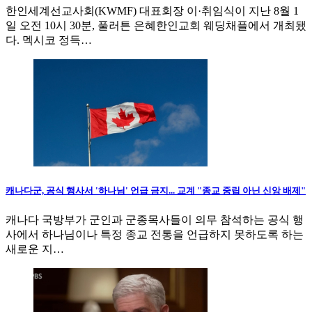
한인세계선교사회(KWMF) 대표회장 이·취임식이 지난 8월 1
일 오전 10시 30분, 풀러튼 은혜한인교회 웨딩채플에서 개최됐
다. 멕시코 정득…
캐나다군, 공식 행사서 '하나님' 언급 금지... 교계 "종교 중립 아닌 신앙 배제"
캐나다 국방부가 군인과 군종목사들이 의무 참석하는 공식 행
사에서 하나님이나 특정 종교 전통을 언급하지 못하도록 하는
새로운 지…