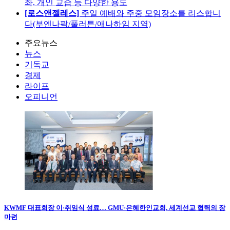
좌, 개인 교습 등 다양한 용도
[로스앤젤레스]
주일 예배와 주중 모임장소를 리스합니
다(부엔나팍/풀러튼/애나하임 지역)
주요뉴스
뉴스
기독교
경제
라이프
오피니언
KWMF 대표회장 이·취임식 성료… GMU·은혜한인교회, 세계선교 협력의 장
마련