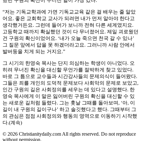
했던 구원의 확신이 무너진 일이 가장 컸다.
“저는 기독교학과에 가면 기독교교육 같은 걸 배우는 줄 알았
어요. 좋은 교회학교 교사가 되려면 내가 먼저 알아야 한다고
생각했거든요. 그런데 들어가 보니까 전혀 다른 세계였지요.
고등학교 때까지 확실했던 것이 다 무너졌어요. 제일 괴로웠던
건 구원의 확신이었어요. ‘내가 오늘 죽으면 천국 갈 수 있나’
그 질문 앞에서 답을 못 하겠더라고요. 그러니까 사람 안에서
발버둥을 치게 되는 거지요.”
그 시기의 한영숙 목사는 단지 의심하는 학생이 아니었다. 오
히려 무너진 확신을 대신할 무언가를 절박하게 찾고 있었다.
바로 그 틈으로 교수들과 시간강사들의 문제의식이 들어왔다.
그들은 죄를 개인의 도덕적 문제보다 사회악의 문제로 보았고,
인간 구원의 길은 사회정의를 세우는 데 있다고 설명했다. 한
영숙 목사에게 이 말은 잃어버린 구원의 확신을 대신할 수 있
는 새로운 길처럼 들렸다. 그는 훗날 그때를 돌아보며, ‘아, 이
길이 내 구원의 길이구나’ 하고 솔깃했다고 했다. 그때부터 그
의 관심은 점점 사회정의와 행동의 영역으로 이동하기 시작했
다.(계속)
© 2026 Christianitydaily.com All rights reserved. Do not reproduce
without permission.