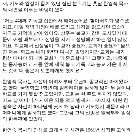
서, 기도와 열정이 함께 있던 집안 분위기는 훗날 한영숙 목사
의 내면을 이루는 바탕이 됐다.
“저는 4대째 기독교 집안에서 태어났어요. 할아버지가 영수셨
지요. 매일 저녁 가정예배를 드리고 성경을 읽으시던 모습이
지금도 기억에 남아 있어요. 상주는 불교가 강한 도시였기 때
문에 어릴 때부터 내 신앙을 지키고 설명해야 하는 일이 많았
지요. 학교에서 선생님이 ‘학교가 중요해, 교회가 중요해’ 물으
면 저는 ‘학교는 내가 6년만 다니면 졸업하지만 교회는 내가
평생 다녀야 되니까 교회가 더 중요합니다’ 그랬어요. 나중에
는 동자승하고 저를 앞에 세워 놓고 기독교와 불교 가운데 어
느 것이 더 좋은지 토론하게도 했지요.”
한영숙 목사는 자신이 어려서부터 유난히 종교적인 아이였다
고 했다. 국민학교 1학년 때 말라리아를 심하게 앓아 두 달이나
학교를 가지 못할 정도였지만, 교회는 한 주도 빠지지 않았다.
어느 날 어머니가 지어온 약을 먹고 병세가 나아지자, 어린 한
영숙은 자신이 하나님께 낫게 해 달라고 기도했기 때문이라고
어머니에게 말하기도 했다. 그만큼 그의 신앙은 일찍부터 일상
의 한복판에 있었다.
한영숙 목사의 인생을 크게 바꾼 사건은 1961년 시작된 고아원