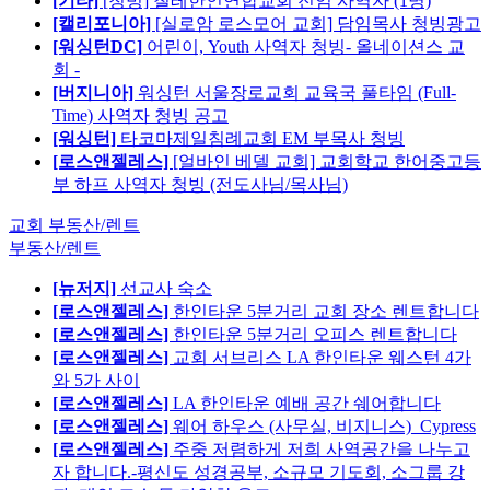
[기타]
[청빙] 칠레한인연합교회 전임 사역자 (1명)
[캘리포니아]
[실로암 로스모어 교회] 담임목사 청빙광고
[워싱턴DC]
어린이, Youth 사역자 청빙- 올네이션스 교
회 -
[버지니아]
워싱턴 서울장로교회 교육국 풀타임 (Full-
Time) 사역자 청빙 공고
[워싱턴]
타코마제일침례교회 EM 부목사 청빙
[로스앤젤레스]
[얼바인 베델 교회] 교회학교 한어중고등
부 하프 사역자 청빙 (전도사님/목사님)
교회 부동산/렌트
부동산/렌트
[뉴저지]
선교사 숙소
[로스앤젤레스]
한인타운 5분거리 교회 장소 렌트합니다
[로스앤젤레스]
한인타운 5분거리 오피스 렌트합니다
[로스앤젤레스]
교회 서브리스 LA 한인타운 웨스턴 4가
와 5가 사이
[로스앤젤레스]
LA 한인타운 예배 공간 쉐어합니다
[로스앤젤레스]
웨어 하우스 (사무실, 비지니스)_Cypress
[로스앤젤레스]
주중 저렴하게 저희 사역공간을 나누고
자 합니다.-평신도 성경공부, 소규모 기도회, 소그룹 강