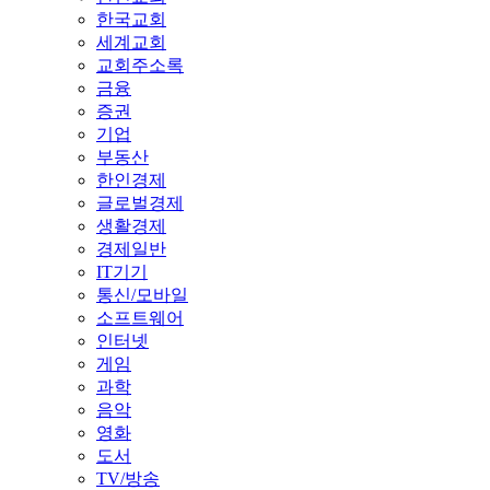
한국교회
세계교회
교회주소록
금융
증권
기업
부동산
한인경제
글로벌경제
생활경제
경제일반
IT기기
통신/모바일
소프트웨어
인터넷
게임
과학
음악
영화
도서
TV/방송