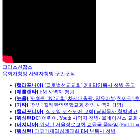
크리스천잡스
목회자청빙
사역자청빙
구인구직
[캘리포니아]
[글로벌선교교회] 2대 담임목사 청빙 공고
[애틀랜타]
EM 사역자 청빙
[뉴욕]
[맨하탄 IN2교회] 차세대총괄, 영유아부(한어권) 
[기타]
[청빙] 칠레한인연합교회 전임 사역자 (1명)
[캘리포니아]
[실로암 로스모어 교회] 담임목사 청빙광고
[워싱턴DC]
어린이, Youth 사역자 청빙- 올네이션스 교회 
[버지니아]
워싱턴 서울장로교회 교육국 풀타임 (Full-Tim
[워싱턴]
타코마제일침례교회 EM 부목사 청빙