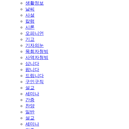
생활정보
날씨
사설
칼럼
시론
오피니언
기고
기자의눈
목회자청빙
사역자청빙
삽니다
팝니다
드립니다
구인구직
설교
세미나
간증
찬양
일반
설교
세미나