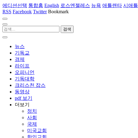
에디션선택
통합홈
English
로스엔젤레스
뉴욕
애틀랜타
시애틀
RSS
Facebook
Twitter
Bookmark
뉴스
기독교
경제
라이프
오피니언
기독대학
크리스천 잡스
동영상
pdf 보기
더보기
정치
사회
국제
미국교회
한인교회