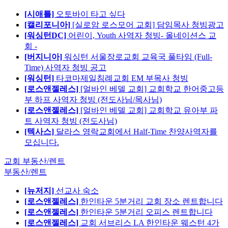
[시애틀]
오토바이 타고 싶다
[캘리포니아]
[실로암 로스모어 교회] 담임목사 청빙광고
[워싱턴DC]
어린이, Youth 사역자 청빙- 올네이션스 교
회 -
[버지니아]
워싱턴 서울장로교회 교육국 풀타임 (Full-
Time) 사역자 청빙 공고
[워싱턴]
타코마제일침례교회 EM 부목사 청빙
[로스앤젤레스]
[얼바인 베델 교회] 교회학교 한어중고등
부 하프 사역자 청빙 (전도사님/목사님)
[로스앤젤레스]
[얼바인 베델 교회] 교회학교 유아부 파
트 사역자 청빙 (전도사님)
[텍사스]
달라스 영락교회에서 Half-Time 찬양사역자를
모십니다.
교회 부동산/렌트
부동산/렌트
[뉴저지]
선교사 숙소
[로스앤젤레스]
한인타운 5분거리 교회 장소 렌트합니다
[로스앤젤레스]
한인타운 5분거리 오피스 렌트합니다
[로스앤젤레스]
교회 서브리스 LA 한인타운 웨스턴 4가