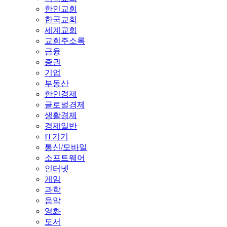
한인교회
한국교회
세계교회
교회주소록
금융
증권
기업
부동산
한인경제
글로벌경제
생활경제
경제일반
IT기기
통신/모바일
소프트웨어
인터넷
게임
과학
음악
영화
도서