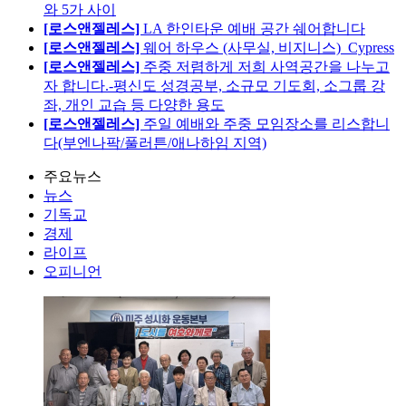
와 5가 사이
[로스앤젤레스]
LA 한인타운 예배 공간 쉐어합니다
[로스앤젤레스]
웨어 하우스 (사무실, 비지니스)_Cypress
[로스앤젤레스]
주중 저렴하게 저희 사역공간을 나누고
자 합니다.-평신도 성경공부, 소규모 기도회, 소그룹 강
좌, 개인 교습 등 다양한 용도
[로스앤젤레스]
주일 예배와 주중 모임장소를 리스합니
다(부엔나팍/풀러튼/애나하임 지역)
주요뉴스
뉴스
기독교
경제
라이프
오피니언