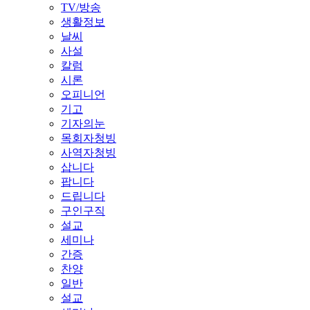
TV/방송
생활정보
날씨
사설
칼럼
시론
오피니언
기고
기자의눈
목회자청빙
사역자청빙
삽니다
팝니다
드립니다
구인구직
설교
세미나
간증
찬양
일반
설교