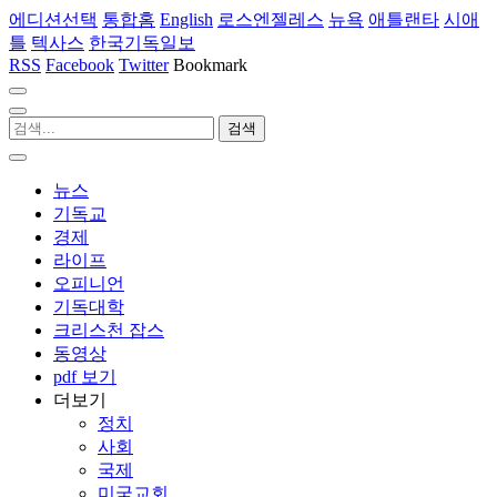
에디션선택
통합홈
English
로스엔젤레스
뉴욕
애틀랜타
시애
틀
텍사스
한국기독일보
RSS
Facebook
Twitter
Bookmark
뉴스
기독교
경제
라이프
오피니언
기독대학
크리스천 잡스
동영상
pdf 보기
더보기
정치
사회
국제
미국교회