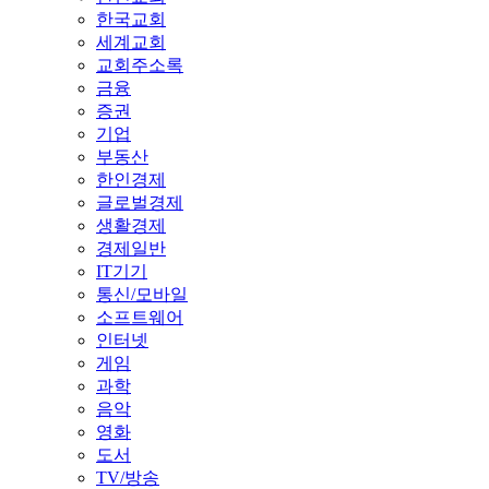
한국교회
세계교회
교회주소록
금융
증권
기업
부동산
한인경제
글로벌경제
생활경제
경제일반
IT기기
통신/모바일
소프트웨어
인터넷
게임
과학
음악
영화
도서
TV/방송