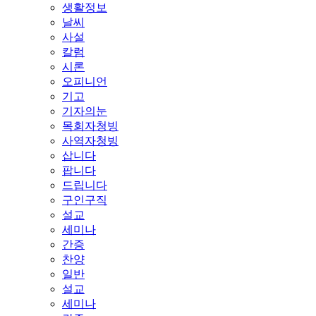
생활정보
날씨
사설
칼럼
시론
오피니언
기고
기자의눈
목회자청빙
사역자청빙
삽니다
팝니다
드립니다
구인구직
설교
세미나
간증
찬양
일반
설교
세미나