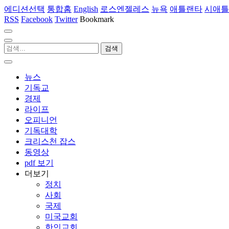
에디션선택
통합홈
English
로스엔젤레스
뉴욕
애틀랜타
시애틀
RSS
Facebook
Twitter
Bookmark
뉴스
기독교
경제
라이프
오피니언
기독대학
크리스천 잡스
동영상
pdf 보기
더보기
정치
사회
국제
미국교회
한인교회