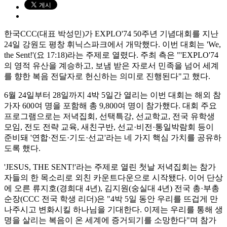
한국CCC(대표 박성민)가 EXPLO'74 50주년 기념대회를 지난
24일 강원도 평창 휘닉스파크에서 개막했다. 이번 대회는 'We,
the Sent!'(요 17:18)라는 주제로 열렸다. 주최 측은 "'EXPLO'74
의 영적 유산을 계승하고, 보냄 받은 자로서 민족을 넘어 세계
를 향한 복음 전달자로 헌신하는 의미로 진행된다"고 했다.
6월 24일부터 28일까지 4박 5일간 열리는 이번 대회는 해외 참
가자 600여 명을 포함해 총 9,800여 명이 참가했다. 대회 주요
프로그램으로는 저녁집회, 선택특강, 선교학교, 전국 유학생
모임, 전도 전략 교육, 새친구반, 선교·비전·통일박람회 등이
준비돼 '연합·전도·기도·선교'라는 네 가지 핵심 가치를 공유하
도록 했다.
'JESUS, THE SENT!'라는 주제로 열린 첫날 저녁집회는 참가
자들의 한 목소리로 외친 카운트다운으로 시작됐다. 이어 단상
에 오른 류지호(경희대 4년), 김지원(숭실대 4년) 전국 총·부총
순장(CCC 전국 학생 리더)은 "4박 5일 동안 우리를 뜨겁게 만
나주시고 변화시킬 하나님을 기대한다. 이제는 우리를 통해 생
명을 살리는 복음이 온 세계에 증거되기를 소망한다"며 참가