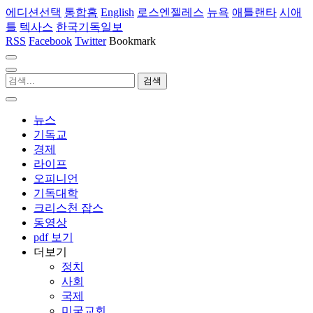
에디션선택
통합홈
English
로스엔젤레스
뉴욕
애틀랜타
시애
틀
텍사스
한국기독일보
RSS
Facebook
Twitter
Bookmark
뉴스
기독교
경제
라이프
오피니언
기독대학
크리스천 잡스
동영상
pdf 보기
더보기
정치
사회
국제
미국교회