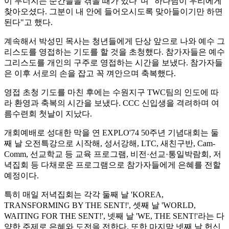
이 무너지는 순간들을 겪을 때가 있다"며 "하나님이 우리에게
찾아오셨다. 그분이 내 안에 들어오시도록 맞아들이기만 하면
된다"고 했다.
계속해서 박성민 목사는 청년들에게 단상 앞으로 나와 예수 그
리스도를 영접하는 기도를 할 것을 초청했다. 참가자들은 예수
그리스도를 개인의 구주로 영접하는 시간을 보냈다. 참가자들
은 이후 서로의 손을 잡고 꼭 껴안으며 축복했다.
영접 초청 기도를 마친 후에는 수원지구 TWC팀의 인도에 따
라 환영과 축복의 시간을 보냈다. CCC 신입생을 격려하며 여
름수련회 첫날이 지났다.
개회예배로 성대한 막을 연 EXPLO'74 50주년 기념대회는 둘
째 날 오전특강으로 시작해, 성서강해, LTC, 새친구반, Cam-
Comm, 선교학교 등 교육 프로그램, 비전·선교·통일박람회, 저
녁집회 등 다채로운 프로그램으로 참가자들에게 은혜를 전할
예정이다.
특히 매일 저녁집회는 각각 둘째 날 'KOREA,
TRANSFORMING BY THE SENT!', 셋째 날 'WORLD,
WAITING FOR THE SENT!', 넷째 날 'WE, THE SENT!'라는 다
양한 주제로 은혜와 도전을 전한다. 또한 마지막 넷째 날 헌신