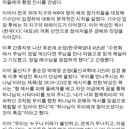
자들에게 환영 인사를 건넸다.
이어서 전국 39개 지구와 600여 명의 해외 참가자들을 대표해
기수단이 입장하며 대회의 본격적인 시작을 알렸다. 기수단 입
장 후에는 각 지구의 퍼레이드가 이어졌다. 이어 박성민 목사
(한국CCC 대표)의 개회 선언으로 참석자들은 경배와 찬양을
이어갔다.
이후 간증자로 나선 유은재 순장(한국해양대 4년)은 "수련회
에서 주님이 정말 계신다면 주님을 만나 마음으로 믿게 해달라
고 기도했고, 정말 예수님을 영접하게 됐다"고 간증했다.
이어 울산지구 총순장 박채영 순장(울산과학대 2년)의 성경 봉
독 이후 박성민 목사가 단상에 올랐다. '우리를 만나주시는 하
나님'이라는 제목(창 28:10~22)으로 메시지를 전한 박성민 목
사는 "형 에서를 피해 돌베개를 베고 자던 야곱에게 꿈을 통해
하나님의 사닥다리를 보여 주시고, '내가 너와 함께하리라' 약
속하신 것처럼 우리를 향한 하나님의 은혜와 역사를 믿음으로
체험할 수 있어야 한다"며 "하나님이 우리에게 찾아오셨다는
것이 특징"이라고 했다.
이어 "우리는 누구나 미래가 불안하고, 관계가 무너지고, 마음