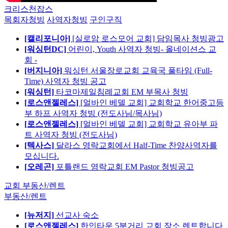
크리스천잡스
목회자청빙
사역자청빙
구인구직
[캘리포니아]
[실로암 로스모어 교회] 담임목사 청빙광고
[워싱턴DC]
어린이, Youth 사역자 청빙- 올네이션스 교
회 -
[버지니아]
워싱턴 서울장로교회 교육국 풀타임 (Full-
Time) 사역자 청빙 공고
[워싱턴]
타코마제일침례교회 EM 부목사 청빙
[로스앤젤레스]
[얼바인 베델 교회] 교회학교 한어중고등
부 하프 사역자 청빙 (전도사님/목사님)
[로스앤젤레스]
[얼바인 베델 교회] 교회학교 유아부 파
트 사역자 청빙 (전도사님)
[텍사스]
달라스 영락교회에서 Half-Time 찬양사역자를
모십니다.
[오레곤]
포틀랜드 영락교회 EM Pastor 청빙공고
교회 부동산/렌트
부동산/렌트
[뉴저지]
선교사 숙소
[로스앤젤레스]
한인타운 5분거리 교회 장소 렌트합니다