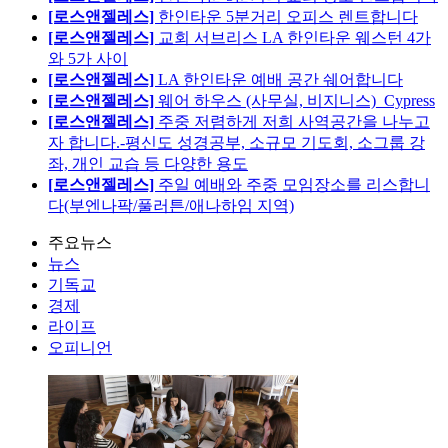
[로스앤젤레스]
한인타운 5분거리 오피스 렌트합니다
[로스앤젤레스]
교회 서브리스 LA 한인타운 웨스턴 4가
와 5가 사이
[로스앤젤레스]
LA 한인타운 예배 공간 쉐어합니다
[로스앤젤레스]
웨어 하우스 (사무실, 비지니스)_Cypress
[로스앤젤레스]
주중 저렴하게 저희 사역공간을 나누고
자 합니다.-평신도 성경공부, 소규모 기도회, 소그룹 강
좌, 개인 교습 등 다양한 용도
[로스앤젤레스]
주일 예배와 주중 모임장소를 리스합니
다(부엔나팍/풀러튼/애나하임 지역)
주요뉴스
뉴스
기독교
경제
라이프
오피니언