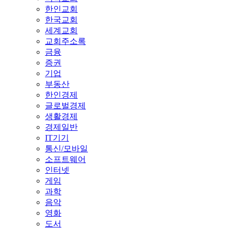
한인교회
한국교회
세계교회
교회주소록
금융
증권
기업
부동산
한인경제
글로벌경제
생활경제
경제일반
IT기기
통신/모바일
소프트웨어
인터넷
게임
과학
음악
영화
도서