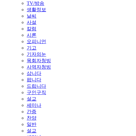
TV/방송
생활정보
날씨
사설
칼럼
시론
오피니언
기고
기자의눈
목회자청빙
사역자청빙
삽니다
팝니다
드립니다
구인구직
설교
세미나
간증
찬양
일반
설교