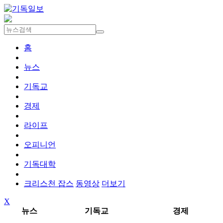
홈
뉴스
기독교
경제
라이프
오피니언
기독대학
크리스천 잡스
동영상
더보기
X
뉴스
기독교
경제