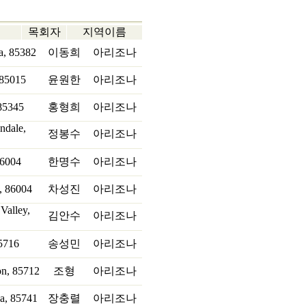
목회자
지역이름
a, 85382
이동희
아리조나
 85015
윤원한
아리조나
85345
홍형희
아리조나
ndale,
정봉수
아리조나
86004
한명수
아리조나
, 86004
차성진
아리조나
Valley,
김안수
아리조나
85716
송성민
아리조나
on, 85712
조형
아리조나
a, 85741
장충렬
아리조나