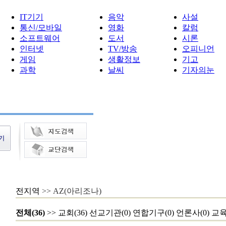
IT기기
음악
사설
통신/모바일
영화
칼럼
소프트웨어
도서
시론
인터넷
TV/방송
오피니언
게임
생활정보
기고
과학
날씨
기자의눈
전지역
>> AZ(아리조나)
전체(36)
>>
교회(36)
선교기관(0)
연합기구(0)
언론사(0)
교육