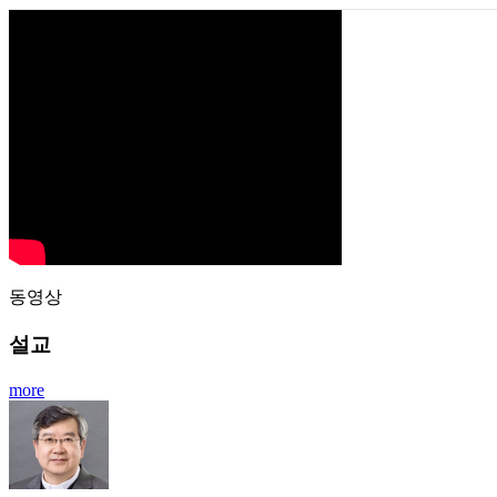
동영상
설교
more