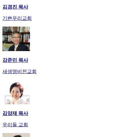
김경진 목사
기쁜우리교회
강준민 목사
새생명비전교회
김양재 목사
우리들 교회