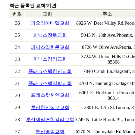
최근 등록된 교회/기관
번호
교회
주소
36
피오리아베델교회
8926 W. Deer Valley Rd.Peori
35
피닉스장로교회
5043 N. 18th Ave.Phoenix,
34
피닉스열린문교회
8726 W Olive Ave.Peoria, 
3724 W. Union Hills Dr.Gle
피닉스감리교회
33
85308
32
플래그스탭한인교회
7840 Candi Ln.Flagstaff, 
31
플래그스탭열방교회
3700 N. Fanning Dr.Flagstaff
6901 E. Horizon Ln.Prescott 
프레스캇한인교회
30
86314
29
투산한인장로교회
2801 E. 17th St.Tucson, 
28
투산제일연합감리교회
3249 N. Little Brook PI., Tucs
27
투산영락교회
6570 N. Thornydale Rd.Maran