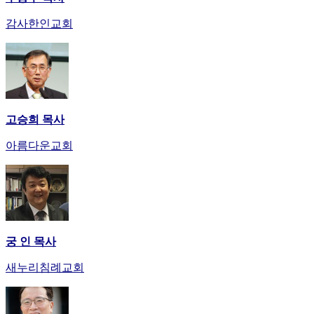
감사한인교회
고승희 목사
아름다운교회
궁 인 목사
새누리침례교회