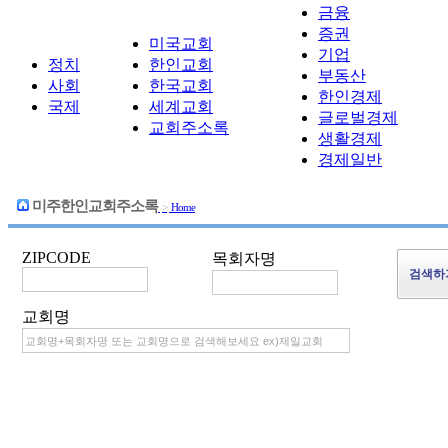
금융
증권
미국교회
기업
정치
한인교회
부동산
사회
한국교회
한인경제
국제
세계교회
글로벌경제
교회주소록
생활경제
경제일반
미주한인교회주소록
>
Home
ZIPCODE
목회자명
교회명