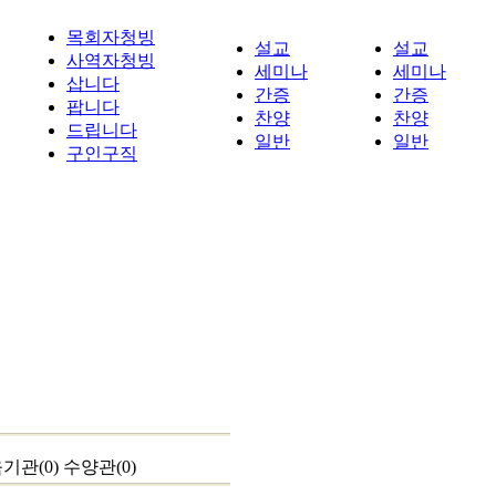
목회자청빙
설교
설교
사역자청빙
세미나
세미나
삽니다
간증
간증
팝니다
찬양
찬양
드립니다
일반
일반
구인구직
기관(0)
수양관(0)