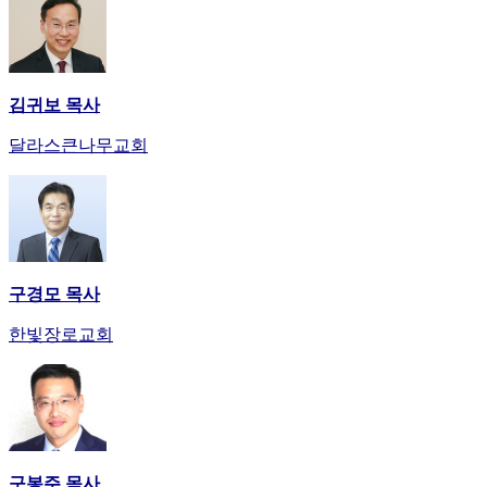
김귀보 목사
달라스큰나무교회
구경모 목사
한빛장로교회
구봉주 목사