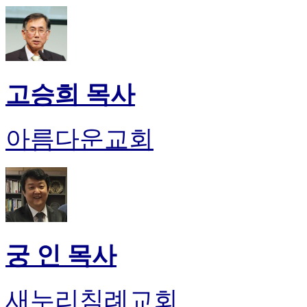
고승희 목사
아름다운교회
궁 인 목사
새누리침례교회