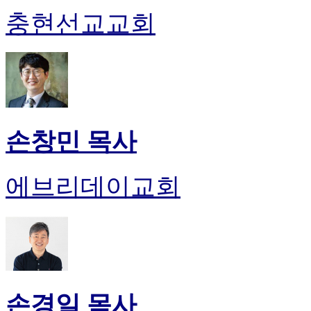
충현선교교회
손창민 목사
에브리데이교회
손경일 목사