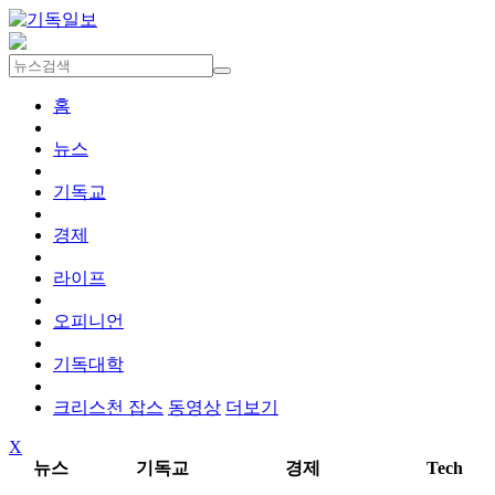
홈
뉴스
기독교
경제
라이프
오피니언
기독대학
크리스천 잡스
동영상
더보기
X
뉴스
기독교
경제
Tech