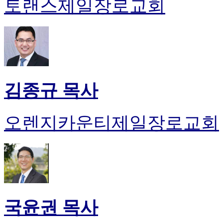
토랜스제일장로교회
김종규 목사
오렌지카운티제일장로교회
국윤권 목사