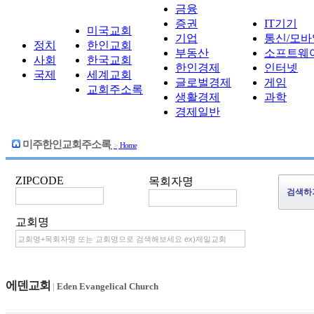
금융
증권
IT기기
미국교회
기업
통신/모바
정치
한인교회
부동산
소프트웨
사회
한국교회
한인경제
인터넷
국제
세계교회
글로벌경제
게임
교회주소록
생활경제
과학
경제일반
미주한인교회주소록
>
Home
ZIPCODE
목회자명
교회명
에덴교회
|
Eden Evangelical Church