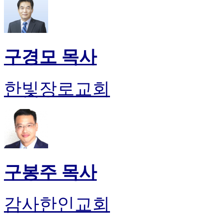
구경모 목사
한빛장로교회
구봉주 목사
감사한인교회