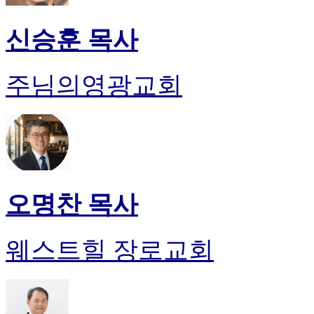
신승훈 목사
주님의영광교회
오명찬 목사
웨스트힐 장로교회