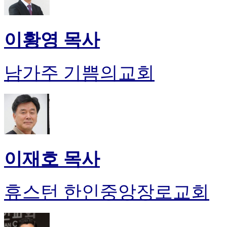
이황영 목사
남가주 기쁨의교회
이재호 목사
휴스턴 한인중앙장로교회