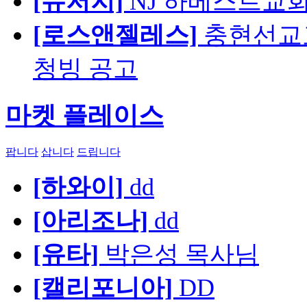
[뉴저지]
NJ 하베스트교회 교육
[로스앤젤레스]
충현선교교회
청빙 공고
마켓 플레이스
팝니다
삽니다
드립니다
[하와이]
dd
[아리조나]
dd
[유타]
박은성 목사님
[캘리포니아]
DD