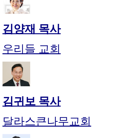
김양재 목사
우리들 교회
김귀보 목사
달라스큰나무교회