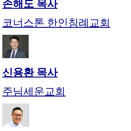
손해도 목사
코너스톤 한인침례교회
신용환 목사
주님세운교회