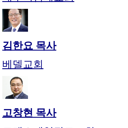
김한요 목사
베델교회
고창현 목사