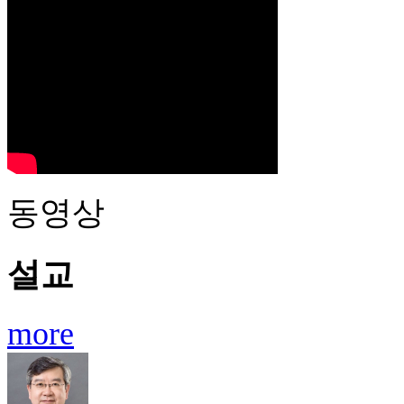
동영상
설교
more