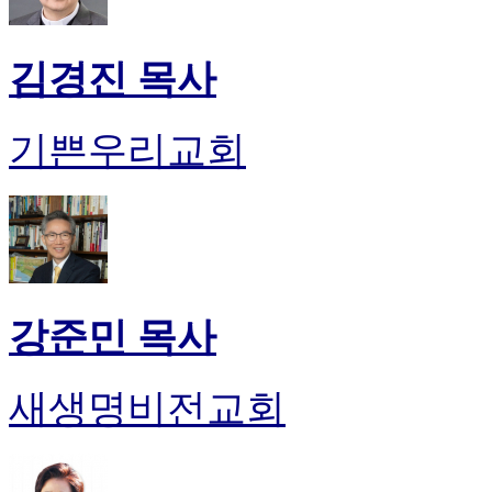
김경진 목사
기쁜우리교회
강준민 목사
새생명비전교회