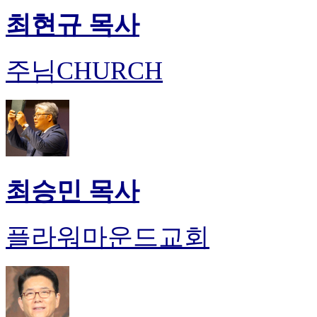
최현규 목사
주님CHURCH
최승민 목사
플라워마운드교회