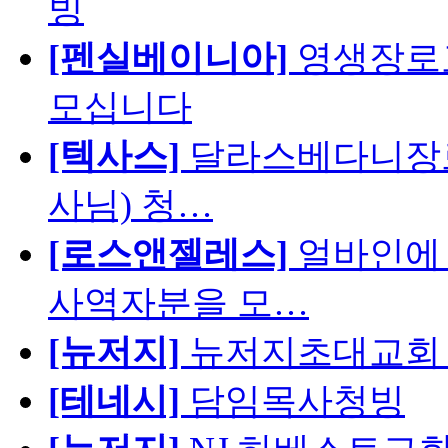
빙
[펜실베이니아]
영생장로
모십니다
[텍사스]
달라스베다니장로
사님) 청…
[로스앤젤레스]
얼바인에 
사역자분을 모…
[뉴저지]
뉴저지초대교회 
[테네시]
담임목사청빙