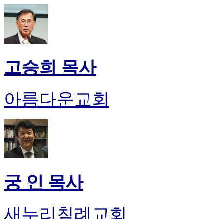
고승희 목사
아름다운교회
궁 인 목사
새누리침례교회