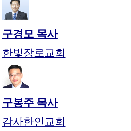
구경모 목사
한빛장로교회
구봉주 목사
감사한인교회