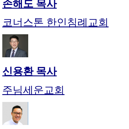
손해도 목사
코너스톤 한인침례교회
신용환 목사
주님세운교회