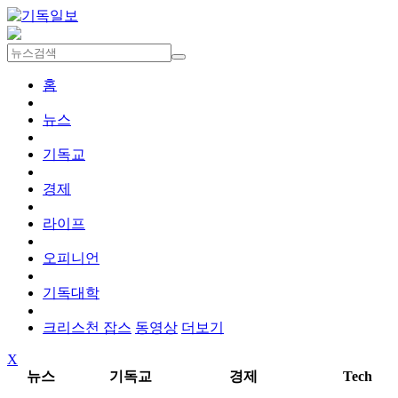
홈
뉴스
기독교
경제
라이프
오피니언
기독대학
크리스천 잡스
동영상
더보기
X
뉴스
기독교
경제
Tech