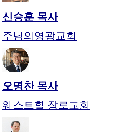
신승훈 목사
주님의영광교회
오명찬 목사
웨스트힐 장로교회