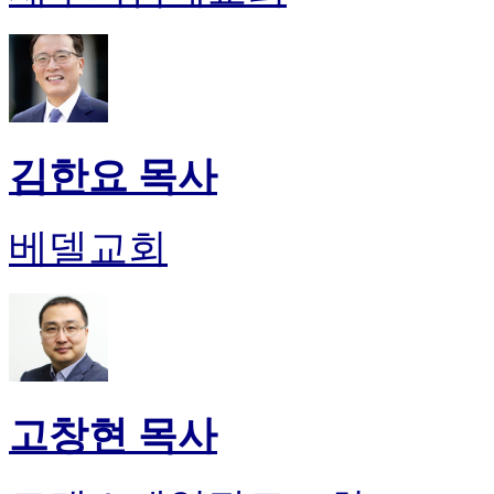
김한요 목사
베델교회
고창현 목사