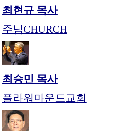
최현규 목사
주님CHURCH
최승민 목사
플라워마운드교회