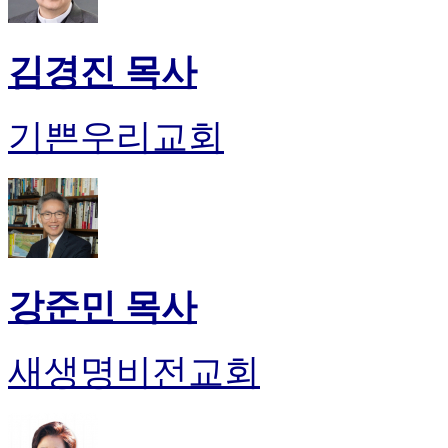
김경진 목사
기쁜우리교회
강준민 목사
새생명비전교회