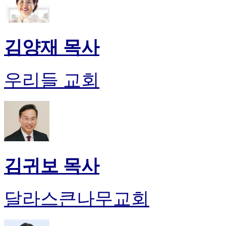
김양재 목사
우리들 교회
김귀보 목사
달라스큰나무교회