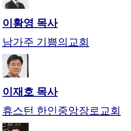
이황영 목사
남가주 기쁨의교회
이재호 목사
휴스턴 한인중앙장로교회