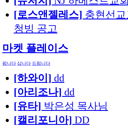
[뉴저지]
NJ 하베스트교회 교육
[로스앤젤레스]
충현선교교회
청빙 공고
마켓 플레이스
팝니다
삽니다
드립니다
[하와이]
dd
[아리조나]
dd
[유타]
박은성 목사님
[캘리포니아]
DD