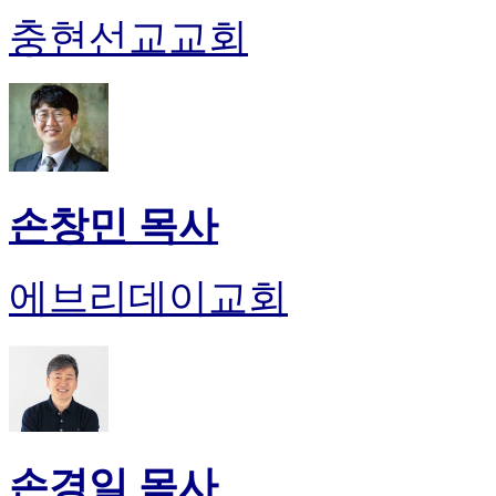
충현선교교회
손창민 목사
에브리데이교회
손경일 목사