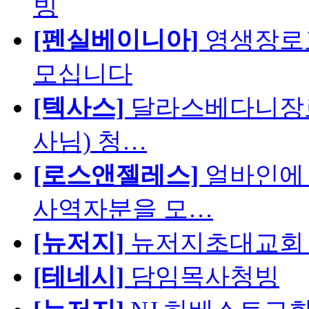
빙
[펜실베이니아]
영생장로
모십니다
[텍사스]
달라스베다니장로
사님) 청…
[로스앤젤레스]
얼바인에 
사역자분을 모…
[뉴저지]
뉴저지초대교회 
[테네시]
담임목사청빙