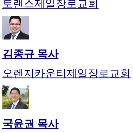
토랜스제일장로교회
김종규 목사
오렌지카운티제일장로교회
국윤권 목사