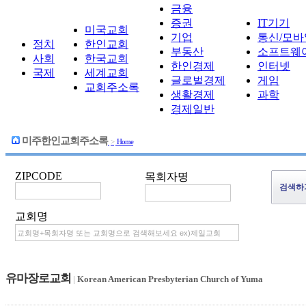
금융
증권
IT기기
미국교회
기업
통신/모바
정치
한인교회
부동산
소프트웨
사회
한국교회
한인경제
인터넷
국제
세계교회
글로벌경제
게임
교회주소록
생활경제
과학
경제일반
미주한인교회주소록
>
Home
ZIPCODE
목회자명
교회명
유마장로교회
|
Korean American Presbyterian Church of Yuma