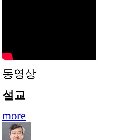
동영상
설교
more