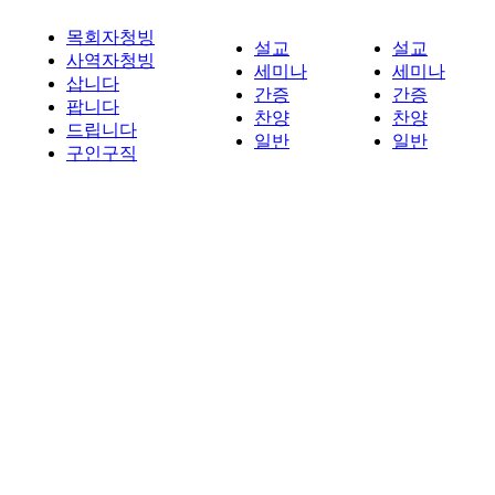
목회자청빙
설교
설교
사역자청빙
세미나
세미나
삽니다
간증
간증
팝니다
찬양
찬양
드립니다
일반
일반
구인구직