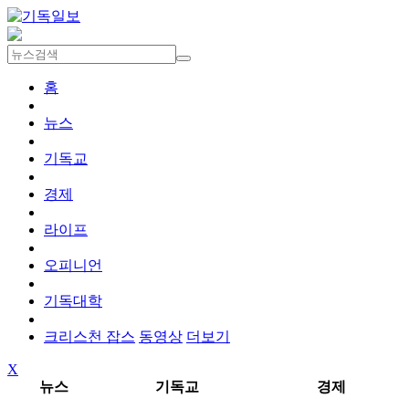
홈
뉴스
기독교
경제
라이프
오피니언
기독대학
크리스천 잡스
동영상
더보기
X
뉴스
기독교
경제