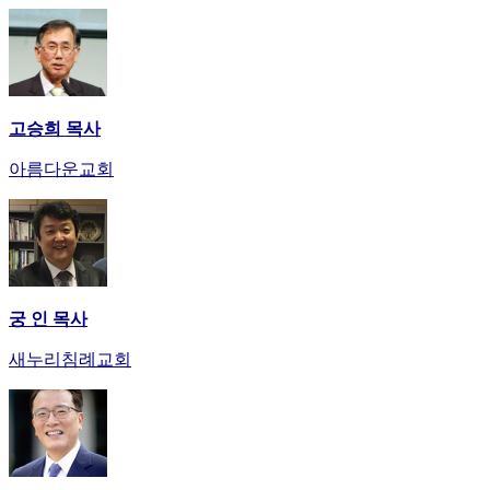
고승희 목사
아름다운교회
궁 인 목사
새누리침례교회