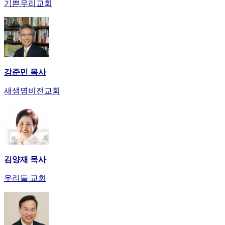
기쁜우리교회
강준민 목사
새생명비전교회
김양재 목사
우리들 교회