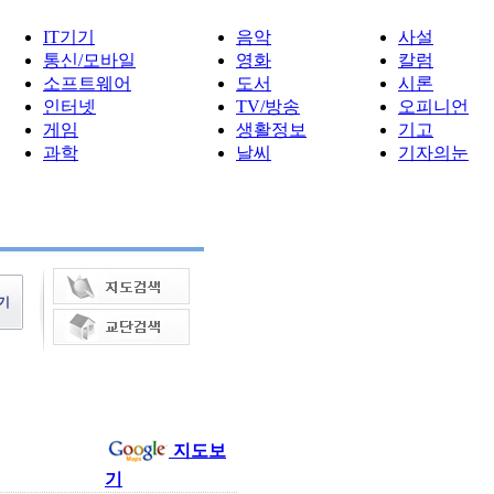
IT기기
음악
사설
통신/모바일
영화
칼럼
소프트웨어
도서
시론
인터넷
TV/방송
오피니언
게임
생활정보
기고
과학
날씨
기자의눈
지도보
기