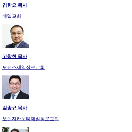
김한요 목사
베델교회
고창현 목사
토랜스제일장로교회
김종규 목사
오렌지카운티제일장로교회