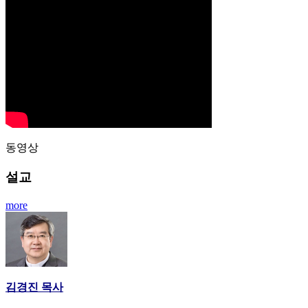
동영상
설교
more
김경진 목사