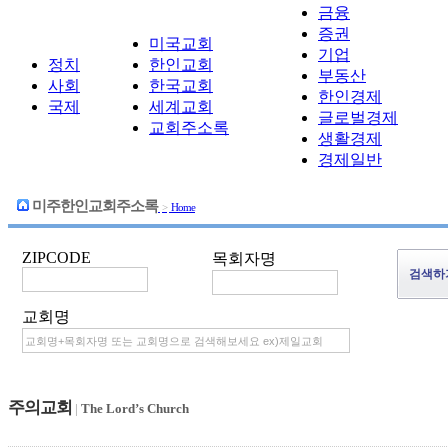
금융
증권
미국교회
기업
정치
한인교회
부동산
사회
한국교회
한인경제
국제
세계교회
글로벌경제
교회주소록
생활경제
경제일반
미주한인교회주소록
>
Home
ZIPCODE
목회자명
교회명
주의교회
|
The Lord’s Church