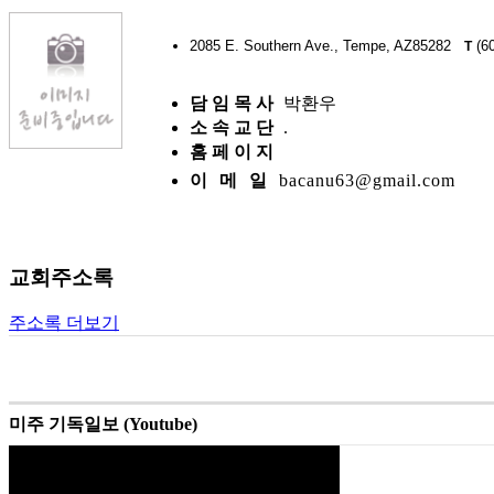
2085 E. Southern Ave., Tempe, AZ85282
(60
T
담 임 목 사
박환우
소 속 교 단
.
홈 페 이 지
이 메 일
bacanu63@gmail.com
교회주소록
주소록 더보기
미주 기독일보 (Youtube)