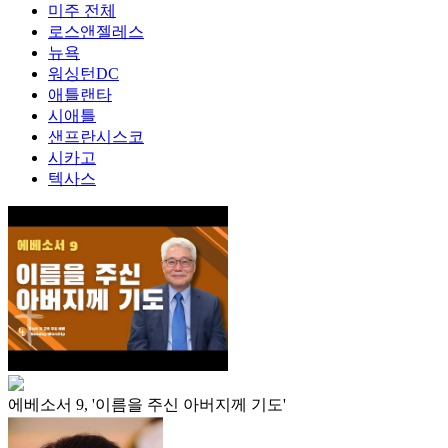
미주 전체
로스앤젤레스
뉴욕
워싱턴DC
애틀랜타
시애틀
샌프란시스코
시카고
텍사스
에베소서 9, '이름을 주신 아버지께 기도'