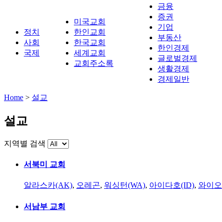
금융
증권
미국교회
기업
정치
한인교회
부동산
사회
한국교회
한인경제
국제
세계교회
글로벌경제
교회주소록
생활경제
경제일반
Home
>
설교
설교
지역별 검색
서북미 교회
알라스카(AK)
,
오레곤
,
워싱턴(WA)
,
아이다호(ID)
,
와이오
서남부 교회