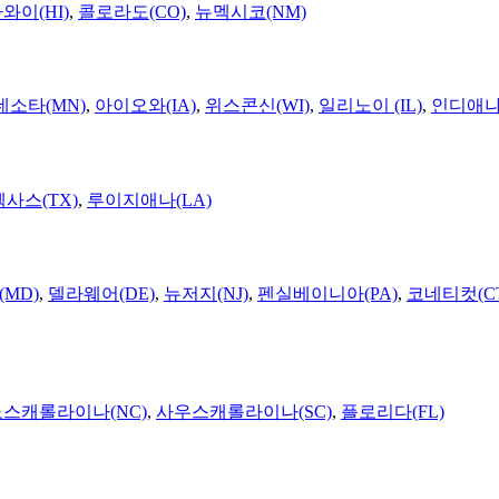
와이(HI)
,
콜로라도(CO)
,
뉴멕시코(NM)
네소타(MN)
,
아이오와(IA)
,
위스콘신(WI)
,
일리노이 (IL)
,
인디애나(
텍사스(TX)
,
루이지애나(LA)
MD)
,
델라웨어(DE)
,
뉴저지(NJ)
,
펜실베이니아(PA)
,
코네티컷(C
노스캐롤라이나(NC)
,
사우스캐롤라이나(SC)
,
플로리다(FL)