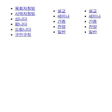
목회자청빙
설교
설교
사역자청빙
세미나
세미나
삽니다
간증
간증
팝니다
찬양
찬양
드립니다
일반
일반
구인구직