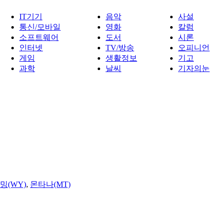
IT기기
음악
사설
통신/모바일
영화
칼럼
소프트웨어
도서
시론
인터넷
TV/방송
오피니언
게임
생활정보
기고
과학
날씨
기자의눈
밍(WY)
,
몬타나(MT)