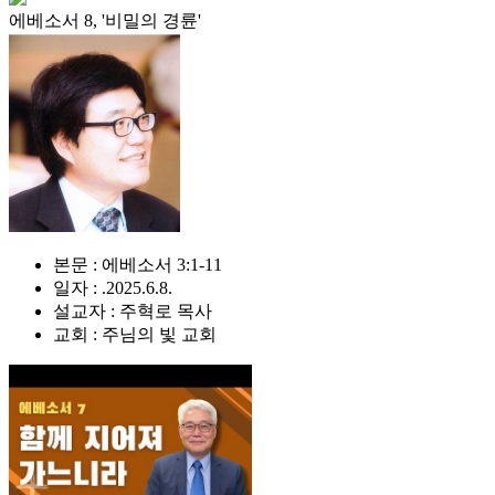
에베소서 8, '비밀의 경륜'
본문 : 에베소서 3:1-11
일자 : .2025.6.8.
설교자 : 주혁로 목사
교회 : 주님의 빛 교회