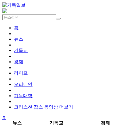
홈
뉴스
기독교
경제
라이프
오피니언
기독대학
크리스천 잡스
동영상
더보기
X
뉴스
기독교
경제