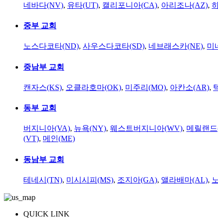
네바다(NV)
,
유타(UT)
,
캘리포니아(CA)
,
아리조나(AZ)
,
하
중부 교회
노스다코타(ND)
,
사우스다코타(SD)
,
네브래스카(NE)
,
미
중남부 교회
캔자스(KS)
,
오클라호마(OK)
,
미주리(MO)
,
아칸소(AR)
,
동부 교회
버지니아(VA)
,
뉴욕(NY)
,
웨스트버지니아(WV)
,
메릴랜드(
(VT)
,
메인(ME)
동남부 교회
테네시(TN)
,
미시시피(MS)
,
조지아(GA)
,
앨라배마(AL)
,
QUICK LINK