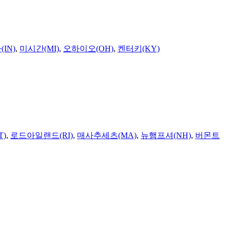
IN)
,
미시간(MI)
,
오하이오(OH)
,
켄터키(KY)
T)
,
로드아일랜드(RI)
,
매사추세츠(MA)
,
뉴햄프셔(NH)
,
버몬트