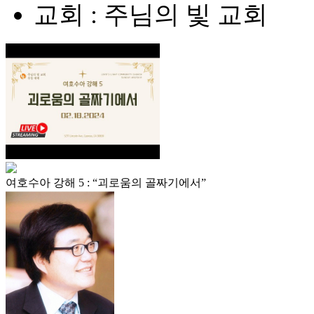
교회 : 주님의 빛 교회
여호수아 강해 5 : “괴로움의 골짜기에서”