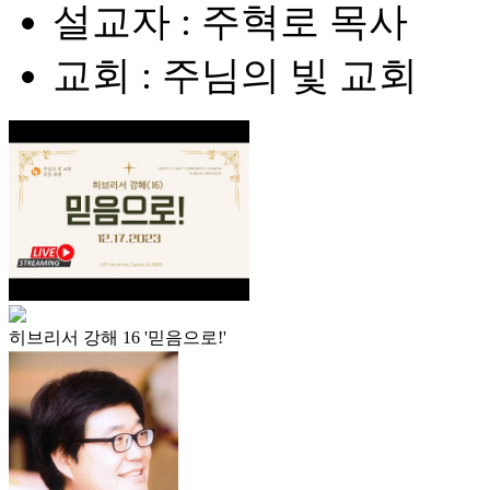
설교자 : 주혁로 목사
교회 : 주님의 빛 교회
히브리서 강해 16 '믿음으로!'