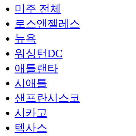
미주 전체
로스앤젤레스
뉴욕
워싱턴DC
애틀랜타
시애틀
샌프란시스코
시카고
텍사스