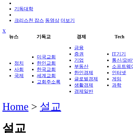
기독대학
크리스천 잡스
동영상
더보기
X
뉴스
기독교
경제
Tech
금융
증권
IT기기
미국교회
기업
통신/모바
정치
한인교회
부동산
소프트웨
사회
한국교회
한인경제
인터넷
국제
세계교회
글로벌경제
게임
교회주소록
생활경제
과학
경제일반
Home
>
설교
설교