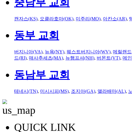
중남부 교회
캔자스(KS)
,
오클라호마(OK)
,
미주리(MO)
,
아칸소(AR)
,
동부 교회
버지니아(VA)
,
뉴욕(NY)
,
웨스트버지니아(WV)
,
메릴랜드(
드(RI)
,
매사추세츠(MA)
,
뉴햄프셔(NH)
,
버몬트(VT)
,
메인
동남부 교회
테네시(TN)
,
미시시피(MS)
,
조지아(GA)
,
앨라배마(AL)
,
QUICK LINK