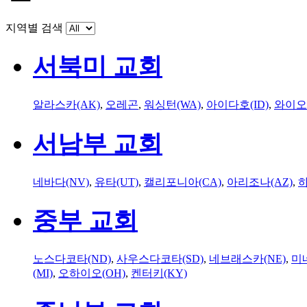
지역별 검색
서북미 교회
알라스카(AK)
,
오레곤
,
워싱턴(WA)
,
아이다호(ID)
,
와이오
서남부 교회
네바다(NV)
,
유타(UT)
,
캘리포니아(CA)
,
아리조나(AZ)
,
하
중부 교회
노스다코타(ND)
,
사우스다코타(SD)
,
네브래스카(NE)
,
미
(MI)
,
오하이오(OH)
,
켄터키(KY)