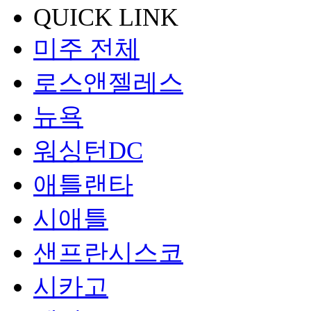
QUICK LINK
미주 전체
로스앤젤레스
뉴욕
워싱턴DC
애틀랜타
시애틀
샌프란시스코
시카고