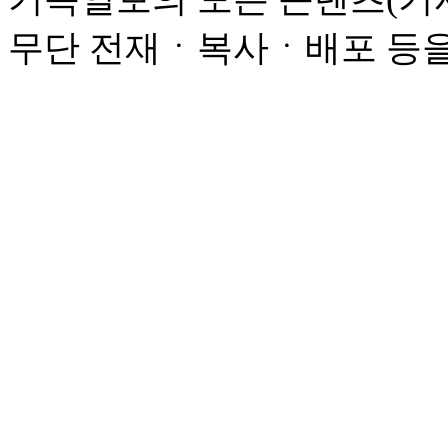
무단 전재ㆍ복사ㆍ배포 등을