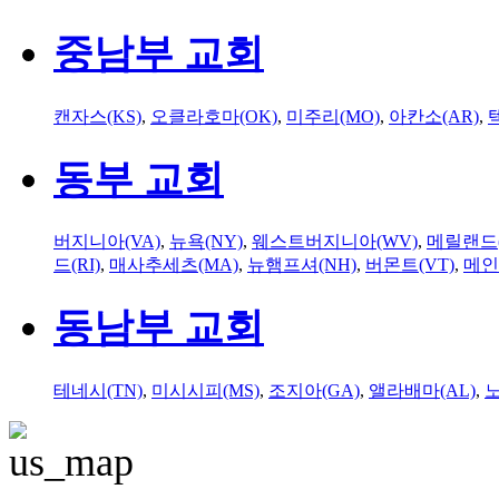
중남부 교회
캔자스(KS)
,
오클라호마(OK)
,
미주리(MO)
,
아칸소(AR)
,
동부 교회
버지니아(VA)
,
뉴욕(NY)
,
웨스트버지니아(WV)
,
메릴랜드(
드(RI)
,
매사추세츠(MA)
,
뉴햄프셔(NH)
,
버몬트(VT)
,
메인
동남부 교회
테네시(TN)
,
미시시피(MS)
,
조지아(GA)
,
앨라배마(AL)
,