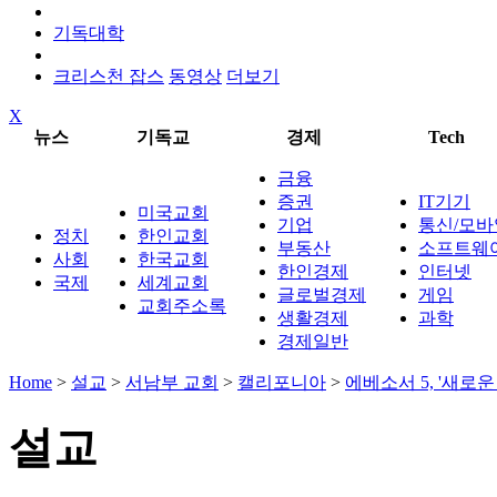
기독대학
크리스천 잡스
동영상
더보기
X
뉴스
기독교
경제
Tech
금융
증권
IT기기
미국교회
기업
통신/모바
정치
한인교회
부동산
소프트웨
사회
한국교회
한인경제
인터넷
국제
세계교회
글로벌경제
게임
교회주소록
생활경제
과학
경제일반
Home
>
설교
>
서남부 교회
>
캘리포니아
>
에베소서 5, '새로
설교