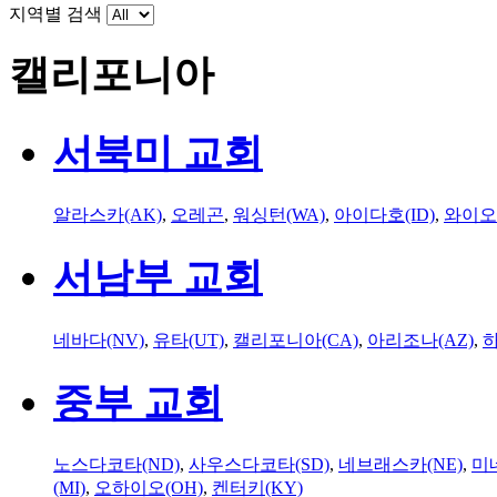
지역별 검색
캘리포니아
서북미 교회
알라스카(AK)
,
오레곤
,
워싱턴(WA)
,
아이다호(ID)
,
와이오
서남부 교회
네바다(NV)
,
유타(UT)
,
캘리포니아(CA)
,
아리조나(AZ)
,
하
중부 교회
노스다코타(ND)
,
사우스다코타(SD)
,
네브래스카(NE)
,
미
(MI)
,
오하이오(OH)
,
켄터키(KY)