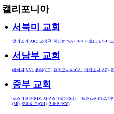
캘리포니아
서북미 교회
알라스카(AK)
,
오레곤
,
워싱턴(WA)
,
아이다호(ID)
,
와이오
서남부 교회
네바다(NV)
,
유타(UT)
,
캘리포니아(CA)
,
아리조나(AZ)
,
하
중부 교회
노스다코타(ND)
,
사우스다코타(SD)
,
네브래스카(NE)
,
미
(MI)
,
오하이오(OH)
,
켄터키(KY)