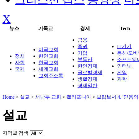
X
뉴스
기독교
경제
Tech
금융
증권
IT기기
미국교회
기업
통신/모바
정치
한인교회
부동산
소프트웨
사회
한국교회
한인경제
인터넷
국제
세계교회
글로벌경제
게임
교회주소록
생활경제
과학
경제일반
Home
>
설교
>
서남부 교회
>
캘리포니아
>
빌립보서 4, '믿음의
설교
지역별 검색