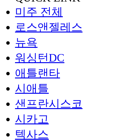
미주 전체
로스앤젤레스
뉴욕
워싱턴DC
애틀랜타
시애틀
샌프란시스코
시카고
텍사스