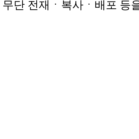
무단 전재ㆍ복사ㆍ배포 등을