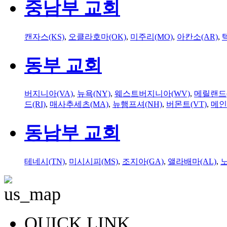
중남부 교회
캔자스(KS)
,
오클라호마(OK)
,
미주리(MO)
,
아칸소(AR)
,
동부 교회
버지니아(VA)
,
뉴욕(NY)
,
웨스트버지니아(WV)
,
메릴랜드(
드(RI)
,
매사추세츠(MA)
,
뉴햄프셔(NH)
,
버몬트(VT)
,
메인
동남부 교회
테네시(TN)
,
미시시피(MS)
,
조지아(GA)
,
앨라배마(AL)
,
QUICK LINK