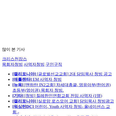
많이 본 기사
크리스천잡스
목회자청빙
사역자청빙
구인구직
[캘리포니아]
[글로벌선교교회] 2대 담임목사 청빙 공고
[애틀랜타]
EM 사역자 청빙
[뉴욕]
[맨하탄 IN2교회] 차세대총괄, 영유아부(한어권)
초등부(영어권) 목회자 청빙.
[기타]
[청빙] 칠레한인연합교회 전임 사역자 (1명)
[캘리포니아]
[실로암 로스모어 교회] 담임목사 청빙광고
[워싱턴DC]
어린이, Youth 사역자 청빙- 올네이션스 교
회 -