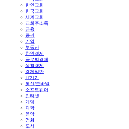
한인교회
한국교회
세계교회
교회주소록
금융
증권
기업
부동산
한인경제
글로벌경제
생활경제
경제일반
IT기기
통신/모바일
소프트웨어
인터넷
게임
과학
음악
영화
도서