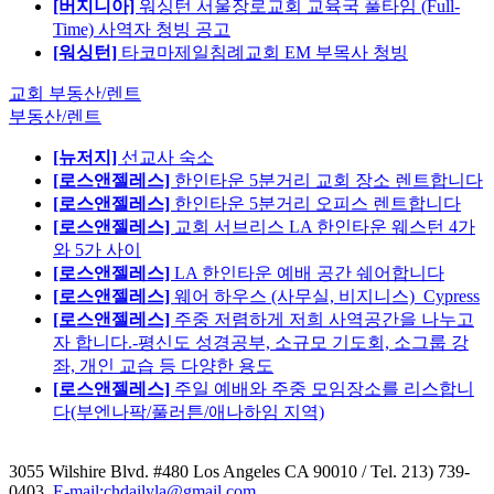
[버지니아]
워싱턴 서울장로교회 교육국 풀타임 (Full-
Time) 사역자 청빙 공고
[워싱턴]
타코마제일침례교회 EM 부목사 청빙
교회 부동산/렌트
부동산/렌트
[뉴저지]
선교사 숙소
[로스앤젤레스]
한인타운 5분거리 교회 장소 렌트합니다
[로스앤젤레스]
한인타운 5분거리 오피스 렌트합니다
[로스앤젤레스]
교회 서브리스 LA 한인타운 웨스턴 4가
와 5가 사이
[로스앤젤레스]
LA 한인타운 예배 공간 쉐어합니다
[로스앤젤레스]
웨어 하우스 (사무실, 비지니스)_Cypress
[로스앤젤레스]
주중 저렴하게 저희 사역공간을 나누고
자 합니다.-평신도 성경공부, 소규모 기도회, 소그룹 강
좌, 개인 교습 등 다양한 용도
[로스앤젤레스]
주일 예배와 주중 모임장소를 리스합니
다(부엔나팍/풀러튼/애나하임 지역)
3055 Wilshire Blvd. #480 Los Angeles CA 90010
/ Tel. 213) 739-
0403,
E-mail:chdailyla@gmail.com