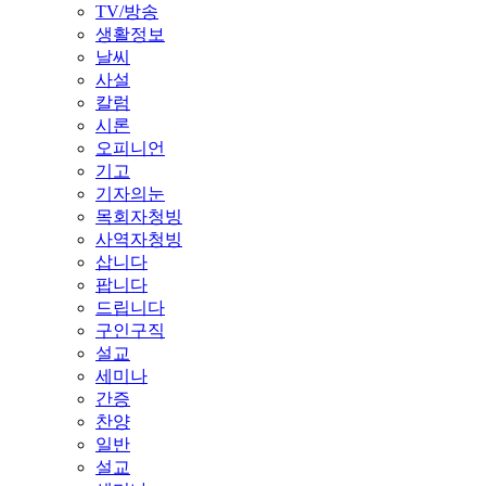
TV/방송
생활정보
날씨
사설
칼럼
시론
오피니언
기고
기자의눈
목회자청빙
사역자청빙
삽니다
팝니다
드립니다
구인구직
설교
세미나
간증
찬양
일반
설교