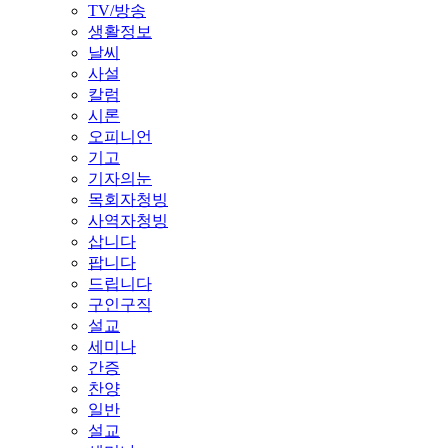
TV/방송
생활정보
날씨
사설
칼럼
시론
오피니언
기고
기자의눈
목회자청빙
사역자청빙
삽니다
팝니다
드립니다
구인구직
설교
세미나
간증
찬양
일반
설교