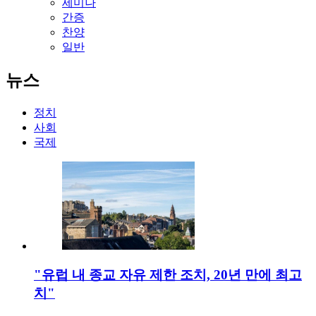
세미나
간증
찬양
일반
뉴스
정치
사회
국제
"유럽 내 종교 자유 제한 조치, 20년 만에 최고
치"