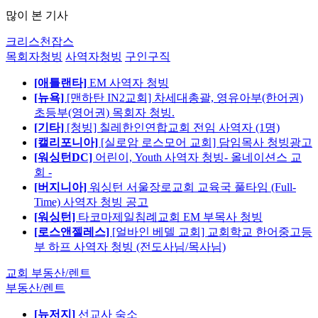
많이 본 기사
크리스천잡스
목회자청빙
사역자청빙
구인구직
[애틀랜타]
EM 사역자 청빙
[뉴욕]
[맨하탄 IN2교회] 차세대총괄, 영유아부(한어권)
초등부(영어권) 목회자 청빙.
[기타]
[청빙] 칠레한인연합교회 전임 사역자 (1명)
[캘리포니아]
[실로암 로스모어 교회] 담임목사 청빙광고
[워싱턴DC]
어린이, Youth 사역자 청빙- 올네이션스 교
회 -
[버지니아]
워싱턴 서울장로교회 교육국 풀타임 (Full-
Time) 사역자 청빙 공고
[워싱턴]
타코마제일침례교회 EM 부목사 청빙
[로스앤젤레스]
[얼바인 베델 교회] 교회학교 한어중고등
부 하프 사역자 청빙 (전도사님/목사님)
교회 부동산/렌트
부동산/렌트
[뉴저지]
선교사 숙소