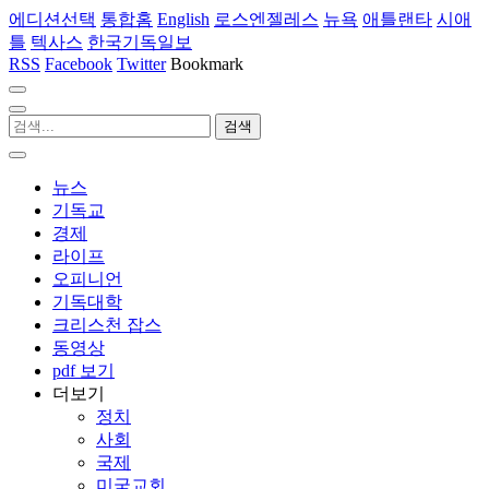
에디션선택
통합홈
English
로스엔젤레스
뉴욕
애틀랜타
시애
틀
텍사스
한국기독일보
RSS
Facebook
Twitter
Bookmark
뉴스
기독교
경제
라이프
오피니언
기독대학
크리스천 잡스
동영상
pdf 보기
더보기
정치
사회
국제
미국교회