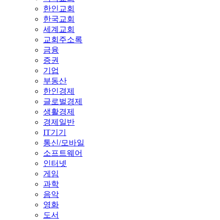
한인교회
한국교회
세계교회
교회주소록
금융
증권
기업
부동산
한인경제
글로벌경제
생활경제
경제일반
IT기기
통신/모바일
소프트웨어
인터넷
게임
과학
음악
영화
도서