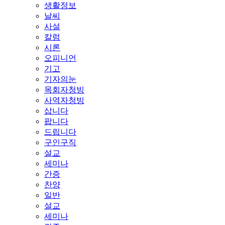
생활정보
날씨
사설
칼럼
시론
오피니언
기고
기자의눈
목회자청빙
사역자청빙
삽니다
팝니다
드립니다
구인구직
설교
세미나
간증
찬양
일반
설교
세미나