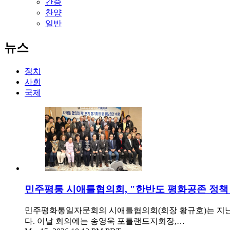
간증
찬양
일반
뉴스
정치
사회
국제
민주평통 시애틀협의회, "한반도 평화공존 정책
민주평화통일자문회의 시애틀협의회(회장 황규호)는 지난 1
다. 이날 회의에는 송영욱 포틀랜드지회장,…