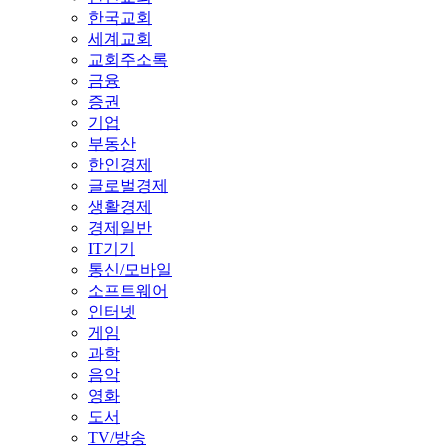
한국교회
세계교회
교회주소록
금융
증권
기업
부동산
한인경제
글로벌경제
생활경제
경제일반
IT기기
통신/모바일
소프트웨어
인터넷
게임
과학
음악
영화
도서
TV/방송