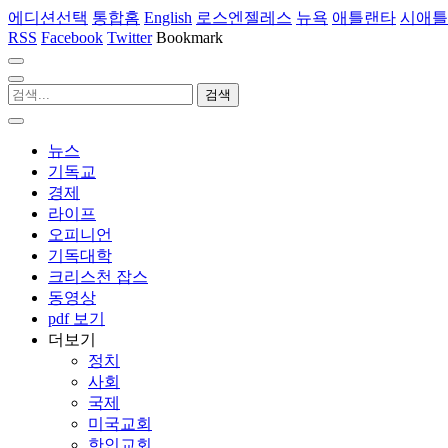
에디션선택
통합홈
English
로스엔젤레스
뉴욕
애틀랜타
시애틀
RSS
Facebook
Twitter
Bookmark
뉴스
기독교
경제
라이프
오피니언
기독대학
크리스천 잡스
동영상
pdf 보기
더보기
정치
사회
국제
미국교회
한인교회