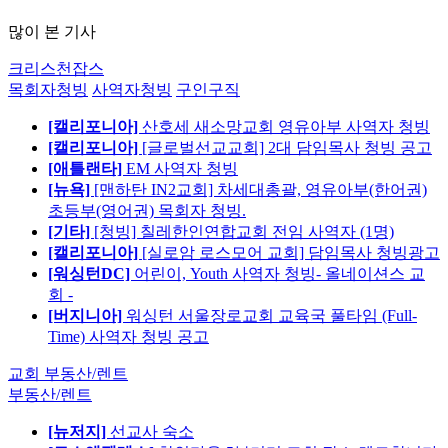
많이 본 기사
크리스천잡스
목회자청빙
사역자청빙
구인구직
[캘리포니아]
산호세 새소망교회 영유아부 사역자 청빙
[캘리포니아]
[글로벌선교교회] 2대 담임목사 청빙 공고
[애틀랜타]
EM 사역자 청빙
[뉴욕]
[맨하탄 IN2교회] 차세대총괄, 영유아부(한어권)
초등부(영어권) 목회자 청빙.
[기타]
[청빙] 칠레한인연합교회 전임 사역자 (1명)
[캘리포니아]
[실로암 로스모어 교회] 담임목사 청빙광고
[워싱턴DC]
어린이, Youth 사역자 청빙- 올네이션스 교
회 -
[버지니아]
워싱턴 서울장로교회 교육국 풀타임 (Full-
Time) 사역자 청빙 공고
교회 부동산/렌트
부동산/렌트
[뉴저지]
선교사 숙소