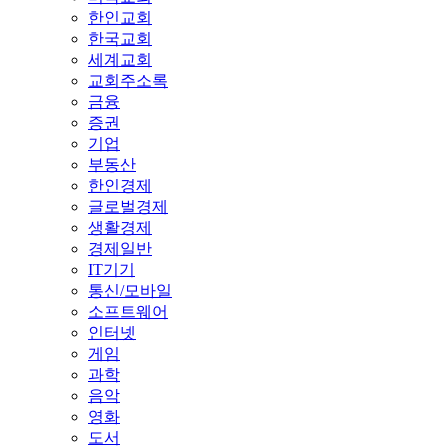
한인교회
한국교회
세계교회
교회주소록
금융
증권
기업
부동산
한인경제
글로벌경제
생활경제
경제일반
IT기기
통신/모바일
소프트웨어
인터넷
게임
과학
음악
영화
도서