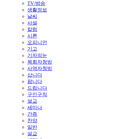
TV/방송
생활정보
날씨
사설
칼럼
시론
오피니언
기고
기자의눈
목회자청빙
사역자청빙
삽니다
팝니다
드립니다
구인구직
설교
세미나
간증
찬양
일반
설교