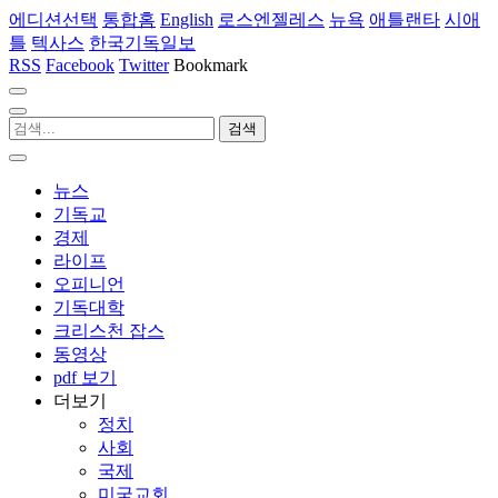
에디션선택
통합홈
English
로스엔젤레스
뉴욕
애틀랜타
시애
틀
텍사스
한국기독일보
RSS
Facebook
Twitter
Bookmark
뉴스
기독교
경제
라이프
오피니언
기독대학
크리스천 잡스
동영상
pdf 보기
더보기
정치
사회
국제
미국교회