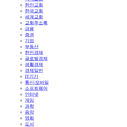
한인교회
한국교회
세계교회
교회주소록
금융
증권
기업
부동산
한인경제
글로벌경제
생활경제
경제일반
IT기기
통신/모바일
소프트웨어
인터넷
게임
과학
음악
영화
도서