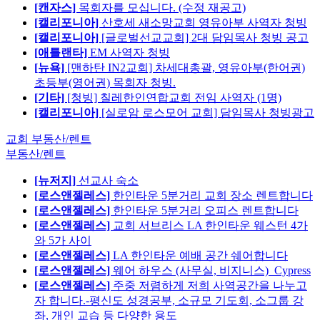
[캔자스]
목회자를 모십니다. (수정 재공고)
[캘리포니아]
산호세 새소망교회 영유아부 사역자 청빙
[캘리포니아]
[글로벌선교교회] 2대 담임목사 청빙 공고
[애틀랜타]
EM 사역자 청빙
[뉴욕]
[맨하탄 IN2교회] 차세대총괄, 영유아부(한어권)
초등부(영어권) 목회자 청빙.
[기타]
[청빙] 칠레한인연합교회 전임 사역자 (1명)
[캘리포니아]
[실로암 로스모어 교회] 담임목사 청빙광고
교회 부동산/렌트
부동산/렌트
[뉴저지]
선교사 숙소
[로스앤젤레스]
한인타운 5분거리 교회 장소 렌트합니다
[로스앤젤레스]
한인타운 5분거리 오피스 렌트합니다
[로스앤젤레스]
교회 서브리스 LA 한인타운 웨스턴 4가
와 5가 사이
[로스앤젤레스]
LA 한인타운 예배 공간 쉐어합니다
[로스앤젤레스]
웨어 하우스 (사무실, 비지니스)_Cypress
[로스앤젤레스]
주중 저렴하게 저희 사역공간을 나누고
자 합니다.-평신도 성경공부, 소규모 기도회, 소그룹 강
좌, 개인 교습 등 다양한 용도