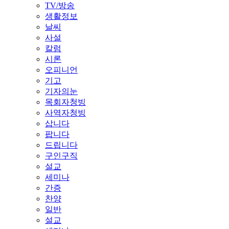
TV/방송
생활정보
날씨
사설
칼럼
시론
오피니언
기고
기자의눈
목회자청빙
사역자청빙
삽니다
팝니다
드립니다
구인구직
설교
세미나
간증
찬양
일반
설교