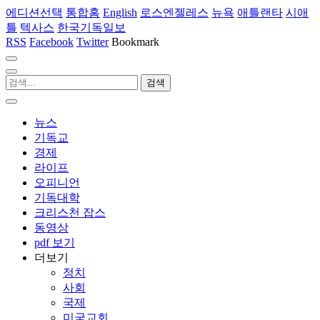
에디션선택
통합홈
English
로스엔젤레스
뉴욕
애틀랜타
시애
틀
텍사스
한국기독일보
RSS
Facebook
Twitter
Bookmark
뉴스
기독교
경제
라이프
오피니언
기독대학
크리스천 잡스
동영상
pdf 보기
더보기
정치
사회
국제
미국교회