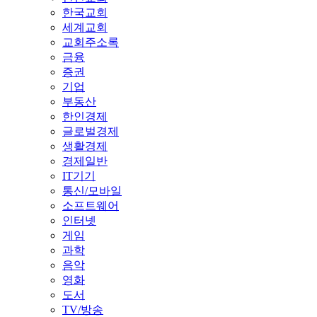
한국교회
세계교회
교회주소록
금융
증권
기업
부동산
한인경제
글로벌경제
생활경제
경제일반
IT기기
통신/모바일
소프트웨어
인터넷
게임
과학
음악
영화
도서
TV/방송