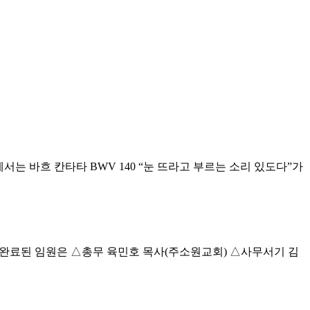
는 바흐 칸타타 BWV 140 “눈 뜨라고 부르는 소리 있도다”가
 완료된 임원은 △총무 육민호 목사(주소원교회) △사무서기 김