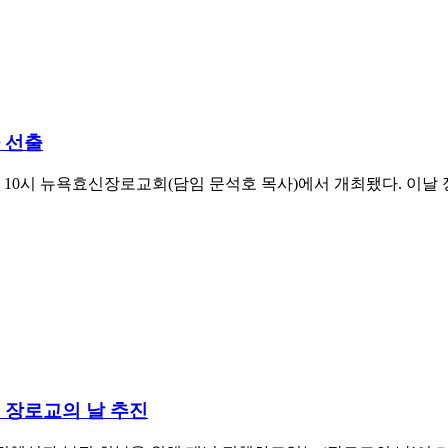
 선출
 10시 뉴욕효신장로교회(담임 문석호 목사)에서 개최됐다. 이
 장로교의 날 추진