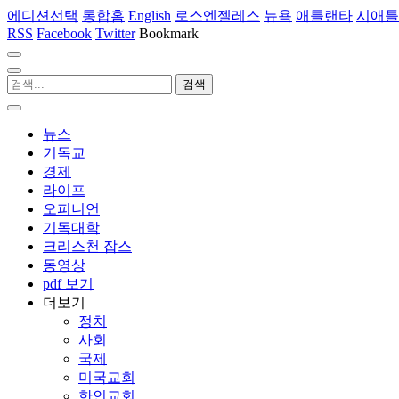
에디션선택
통합홈
English
로스엔젤레스
뉴욕
애틀랜타
시애틀
RSS
Facebook
Twitter
Bookmark
뉴스
기독교
경제
라이프
오피니언
기독대학
크리스천 잡스
동영상
pdf 보기
더보기
정치
사회
국제
미국교회
한인교회