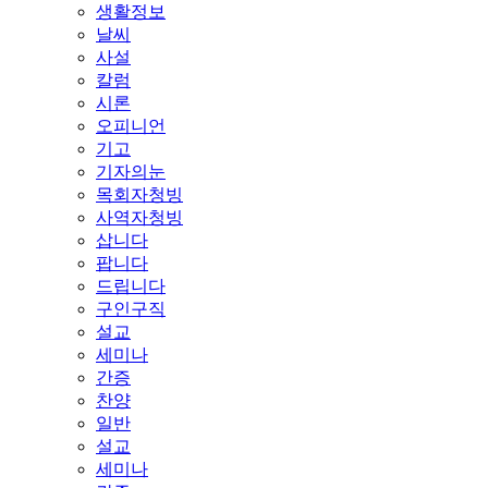
생활정보
날씨
사설
칼럼
시론
오피니언
기고
기자의눈
목회자청빙
사역자청빙
삽니다
팝니다
드립니다
구인구직
설교
세미나
간증
찬양
일반
설교
세미나