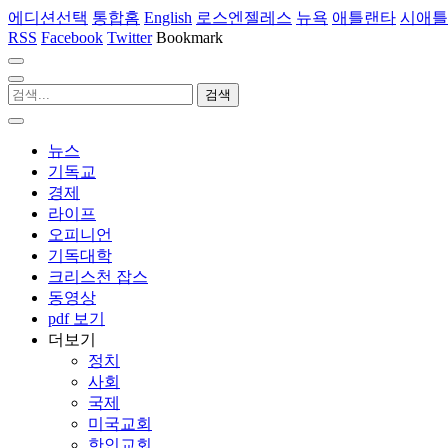
에디션선택
통합홈
English
로스엔젤레스
뉴욕
애틀랜타
시애틀
RSS
Facebook
Twitter
Bookmark
뉴스
기독교
경제
라이프
오피니언
기독대학
크리스천 잡스
동영상
pdf 보기
더보기
정치
사회
국제
미국교회
한인교회