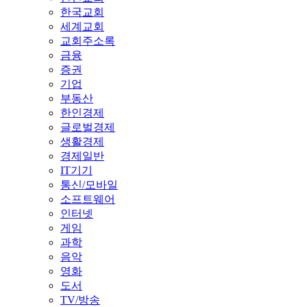
한국교회
세계교회
교회주소록
금융
증권
기업
부동산
한인경제
글로벌경제
생활경제
경제일반
IT기기
통신/모바일
소프트웨어
인터넷
게임
과학
음악
영화
도서
TV/방송