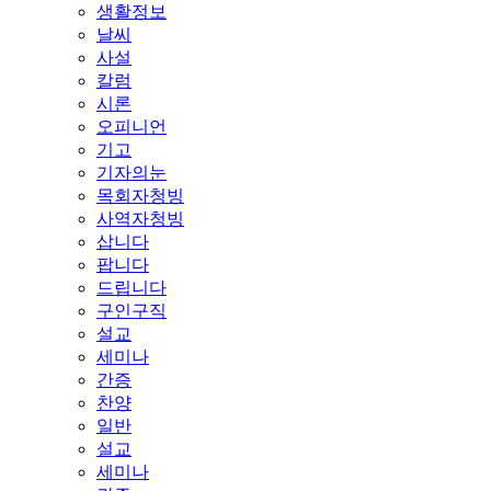
생활정보
날씨
사설
칼럼
시론
오피니언
기고
기자의눈
목회자청빙
사역자청빙
삽니다
팝니다
드립니다
구인구직
설교
세미나
간증
찬양
일반
설교
세미나