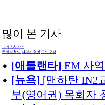
많이 본 기사
크리스천잡스
목회자청빙
사역자청빙
구인구직
[애틀랜타]
EM 사
[뉴욕]
[맨하탄 IN
부(영어권) 목회자 