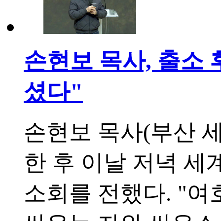
손현보 목사, 출소 
셨다"
손현보 목사(부산 세
한 후 이날 저녁 
소회를 전했다. "