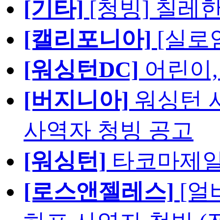
[기타]
[청빙] 칠레
[캘리포니아]
[실로
[워싱턴DC]
어린이,
[버지니아]
워싱턴 서
사역자 청빙 공고
[워싱턴]
타코마제일
[로스앤젤레스]
[얼