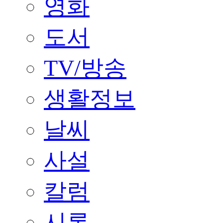
영화
도서
TV/방송
생활정보
날씨
사설
칼럼
시론