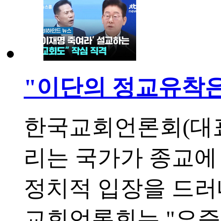
"이단의 정교유착은
한국교회언론회(대표
리는 국가가 종교에
정치적 입장을 드러
교회언론회는 "요즘