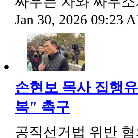
싸우는 자와 싸우소서
Jan 30, 2026 09:23
손현보 목사 집행유예
복" 촉구
공직선거법 위반 혐