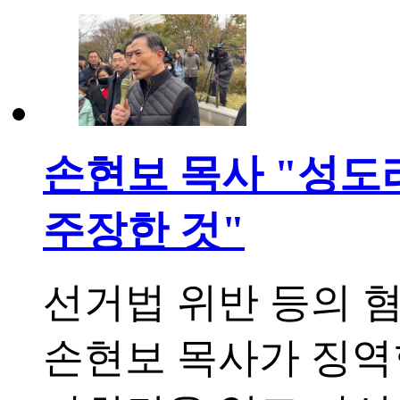
손현보 목사 "성도라
주장한 것"
선거법 위반 등의 
손현보 목사가 징역