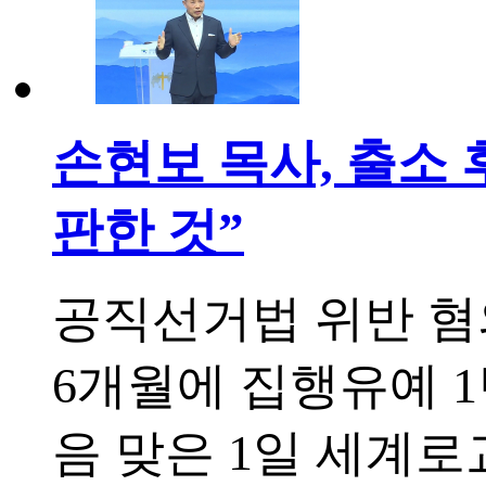
손현보 목사, 출소 
판한 것”
공직선거법 위반 혐
6개월에 집행유예 1
음 맞은 1일 세계로