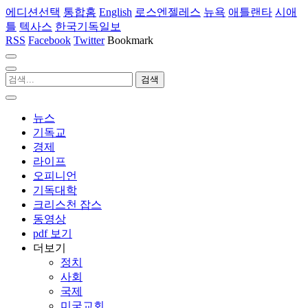
에디션선택
통합홈
English
로스엔젤레스
뉴욕
애틀랜타
시애
틀
텍사스
한국기독일보
RSS
Facebook
Twitter
Bookmark
뉴스
기독교
경제
라이프
오피니언
기독대학
크리스천 잡스
동영상
pdf 보기
더보기
정치
사회
국제
미국교회