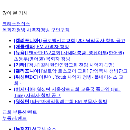
많이 본 기사
크리스천잡스
목회자청빙
사역자청빙
구인구직
[캘리포니아]
[글로벌선교교회] 2대 담임목사 청빙 공고
[애틀랜타]
EM 사역자 청빙
[뉴욕]
[맨하탄 IN2교회] 차세대총괄, 영유아부(한어권)
초등부(영어권) 목회자 청빙.
[기타]
[청빙] 칠레한인연합교회 전임 사역자 (1명)
[캘리포니아]
[실로암 로스모어 교회] 담임목사 청빙광고
[워싱턴DC]
어린이, Youth 사역자 청빙- 올네이션스 교
회 -
[버지니아]
워싱턴 서울장로교회 교육국 풀타임 (Full-
Time) 사역자 청빙 공고
[워싱턴]
타코마제일침례교회 EM 부목사 청빙
교회 부동산/렌트
부동산/렌트
[뉴저지]
선교사 숙소