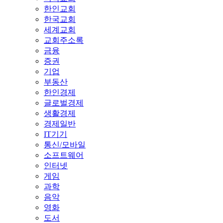
한인교회
한국교회
세계교회
교회주소록
금융
증권
기업
부동산
한인경제
글로벌경제
생활경제
경제일반
IT기기
통신/모바일
소프트웨어
인터넷
게임
과학
음악
영화
도서