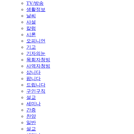
TV/방송
생활정보
날씨
사설
칼럼
시론
오피니언
기고
기자의눈
목회자청빙
사역자청빙
삽니다
팝니다
드립니다
구인구직
설교
세미나
간증
찬양
일반
설교