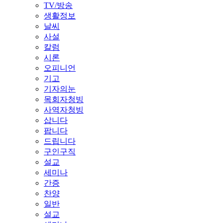
TV/방송
생활정보
날씨
사설
칼럼
시론
오피니언
기고
기자의눈
목회자청빙
사역자청빙
삽니다
팝니다
드립니다
구인구직
설교
세미나
간증
찬양
일반
설교