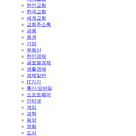
한인교회
한국교회
세계교회
교회주소록
금융
증권
기업
부동산
한인경제
글로벌경제
생활경제
경제일반
IT기기
통신/모바일
소프트웨어
인터넷
게임
과학
음악
영화
도서