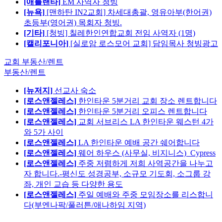
[애틀랜타]
EM 사역자 청빙
[뉴욕]
[맨하탄 IN2교회] 차세대총괄, 영유아부(한어권)
초등부(영어권) 목회자 청빙.
[기타]
[청빙] 칠레한인연합교회 전임 사역자 (1명)
[캘리포니아]
[실로암 로스모어 교회] 담임목사 청빙광고
교회 부동산/렌트
부동산/렌트
[뉴저지]
선교사 숙소
[로스앤젤레스]
한인타운 5분거리 교회 장소 렌트합니다
[로스앤젤레스]
한인타운 5분거리 오피스 렌트합니다
[로스앤젤레스]
교회 서브리스 LA 한인타운 웨스턴 4가
와 5가 사이
[로스앤젤레스]
LA 한인타운 예배 공간 쉐어합니다
[로스앤젤레스]
웨어 하우스 (사무실, 비지니스)_Cypress
[로스앤젤레스]
주중 저렴하게 저희 사역공간을 나누고
자 합니다.-평신도 성경공부, 소규모 기도회, 소그룹 강
좌, 개인 교습 등 다양한 용도
[로스앤젤레스]
주일 예배와 주중 모임장소를 리스합니
다(부엔나팍/풀러튼/애나하임 지역)