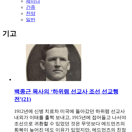
세미나
간증
찬양
일반
기고
백종근 목사의 ‘하위렴 선교사 조선 선교행
전’(21)
1912년에 신병 치료차 미국에 돌아갔던 하위렴 선교사
내외가 이태를 훌쩍 보내고, 1915년에 접어들고 나서야
조선으로 귀환할 수 있었던 것은 무엇보다 에드먼즈의
회복이 늦어진 데도 이유가 있었지만, 에드먼즈의 친정