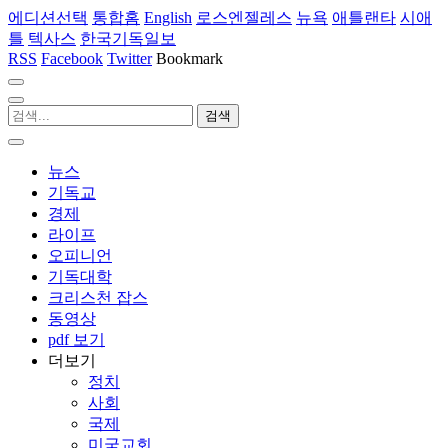
에디션선택
통합홈
English
로스엔젤레스
뉴욕
애틀랜타
시애
틀
텍사스
한국기독일보
RSS
Facebook
Twitter
Bookmark
뉴스
기독교
경제
라이프
오피니언
기독대학
크리스천 잡스
동영상
pdf 보기
더보기
정치
사회
국제
미국교회