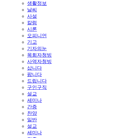
생활정보
날씨
사설
칼럼
시론
오피니언
기고
기자의눈
목회자청빙
사역자청빙
삽니다
팝니다
드립니다
구인구직
설교
세미나
간증
찬양
일반
설교
세미나