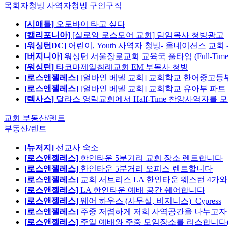
목회자청빙
사역자청빙
구인구직
[시애틀]
오토바이 타고 싶다
[캘리포니아]
[실로암 로스모어 교회] 담임목사 청빙광고
[워싱턴DC]
어린이, Youth 사역자 청빙- 올네이션스 교회 
[버지니아]
워싱턴 서울장로교회 교육국 풀타임 (Full-Tim
[워싱턴]
타코마제일침례교회 EM 부목사 청빙
[로스앤젤레스]
[얼바인 베델 교회] 교회학교 한어중고등부
[로스앤젤레스]
[얼바인 베델 교회] 교회학교 유아부 파트
[텍사스]
달라스 영락교회에서 Half-Time 찬양사역자를 
교회 부동산/렌트
부동산/렌트
[뉴저지]
선교사 숙소
[로스앤젤레스]
한인타운 5분거리 교회 장소 렌트합니다
[로스앤젤레스]
한인타운 5분거리 오피스 렌트합니다
[로스앤젤레스]
교회 서브리스 LA 한인타운 웨스턴 4가와
[로스앤젤레스]
LA 한인타운 예배 공간 쉐어합니다
[로스앤젤레스]
웨어 하우스 (사무실, 비지니스)_Cypress
[로스앤젤레스]
주중 저렴하게 저희 사역공간을 나누고자 합
[로스앤젤레스]
주일 예배와 주중 모임장소를 리스합니다