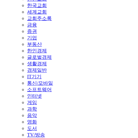
한국교회
세계교회
교회주소록
금융
증권
기업
부동산
한인경제
글로벌경제
생활경제
경제일반
IT기기
통신/모바일
소프트웨어
인터넷
게임
과학
음악
영화
도서
TV/방송