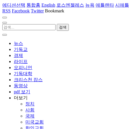
에디션선택
통합홈
English
로스엔젤레스
뉴욕
애틀랜타
시애틀
RSS
Facebook
Twitter
Bookmark
뉴스
기독교
경제
라이프
오피니언
기독대학
크리스천 잡스
동영상
pdf 보기
더보기
정치
사회
국제
미국교회
한인교회