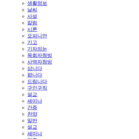
생활정보
날씨
사설
칼럼
시론
오피니언
기고
기자의눈
목회자청빙
사역자청빙
삽니다
팝니다
드립니다
구인구직
설교
세미나
간증
찬양
일반
설교
세미나