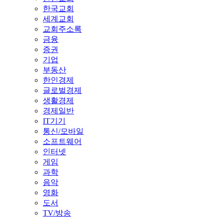
한국교회
세계교회
교회주소록
금융
증권
기업
부동산
한인경제
글로벌경제
생활경제
경제일반
IT기기
통신/모바일
소프트웨어
인터넷
게임
과학
음악
영화
도서
TV/방송