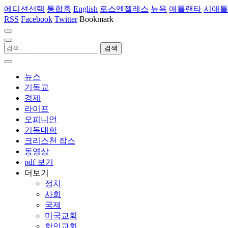
에디션선택
통합홈
English
로스엔젤레스
뉴욕
애틀랜타
시애틀
RSS
Facebook
Twitter
Bookmark
뉴스
기독교
경제
라이프
오피니언
기독대학
크리스천 잡스
동영상
pdf 보기
더보기
정치
사회
국제
미국교회
한인교회