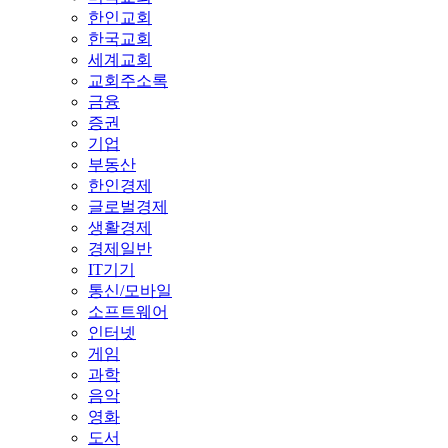
한인교회
한국교회
세계교회
교회주소록
금융
증권
기업
부동산
한인경제
글로벌경제
생활경제
경제일반
IT기기
통신/모바일
소프트웨어
인터넷
게임
과학
음악
영화
도서