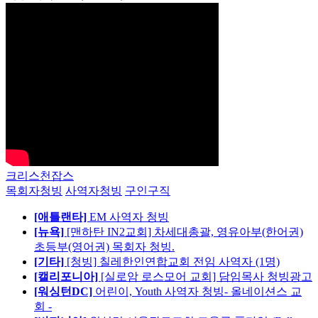
크리스천잡스
목회자청빙
사역자청빙
구인구직
[애틀랜타]
EM 사역자 청빙
[뉴욕]
[맨하탄 IN2교회] 차세대총괄, 영유아부(한어권)
초등부(영어권) 목회자 청빙.
[기타]
[청빙] 칠레한인연합교회 전임 사역자 (1명)
[캘리포니아]
[실로암 로스모어 교회] 담임목사 청빙광고
[워싱턴DC]
어린이, Youth 사역자 청빙- 올네이션스 교
회 -