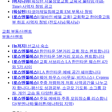
[버지니아]
워싱턴 서울장로교회 교육국 풀타임 (Full-
Time) 사역자 청빙 공고
[워싱턴]
타코마제일침례교회 EM 부목사 청빙
[로스앤젤레스]
[얼바인 베델 교회] 교회학교 한어중고등
부 하프 사역자 청빙 (전도사님/목사님)
교회 부동산/렌트
부동산/렌트
[뉴저지]
선교사 숙소
[로스앤젤레스]
한인타운 5분거리 교회 장소 렌트합니다
[로스앤젤레스]
한인타운 5분거리 오피스 렌트합니다
[로스앤젤레스]
교회 서브리스 LA 한인타운 웨스턴 4가
와 5가 사이
[로스앤젤레스]
LA 한인타운 예배 공간 쉐어합니다
[로스앤젤레스]
웨어 하우스 (사무실, 비지니스)_Cypress
[로스앤젤레스]
주중 저렴하게 저희 사역공간을 나누고
자 합니다.-평신도 성경공부, 소규모 기도회, 소그룹 강
좌, 개인 교습 등 다양한 용도
[로스앤젤레스]
주일 예배와 주중 모임장소를 리스합니
다(부엔나팍/풀러튼/애나하임 지역)