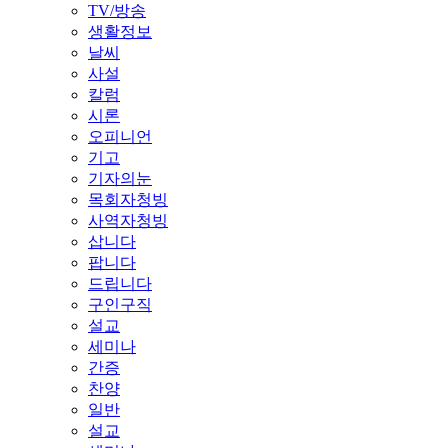
TV/방송
생활정보
날씨
사설
칼럼
시론
오피니언
기고
기자의눈
목회자청빙
사역자청빙
삽니다
팝니다
드립니다
구인구직
설교
세미나
간증
찬양
일반
설교