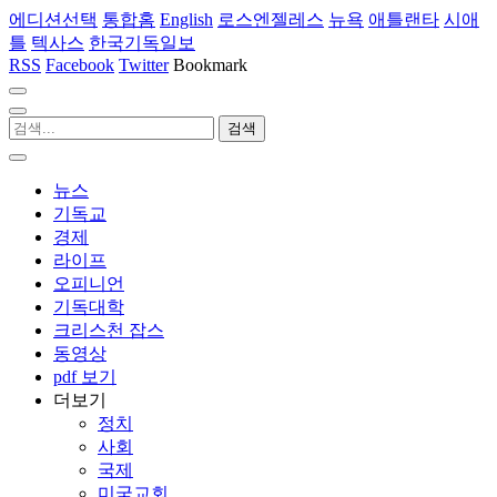
에디션선택
통합홈
English
로스엔젤레스
뉴욕
애틀랜타
시애
틀
텍사스
한국기독일보
RSS
Facebook
Twitter
Bookmark
뉴스
기독교
경제
라이프
오피니언
기독대학
크리스천 잡스
동영상
pdf 보기
더보기
정치
사회
국제
미국교회