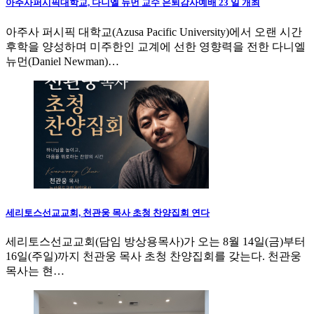
아주사퍼시픽대학교, 다니엘 뉴먼 교수 은퇴감사예배 23 일 개최
아주사 퍼시픽 대학교(Azusa Pacific University)에서 오랜 시간
후학을 양성하며 미주한인 교계에 선한 영향력을 전한 다니엘
뉴먼(Daniel Newman)…
세리토스선교교회, 천관웅 목사 초청 찬양집회 연다
세리토스선교교회(담임 방상용목사)가 오는 8월 14일(금)부터
16일(주일)까지 천관웅 목사 초청 찬양집회를 갖는다. 천관웅
목사는 현…