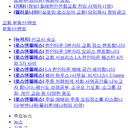
초등부(영어권) 목회자 청빙.
[기타]
[청빙] 칠레한인연합교회 전임 사역자 (1명)
[캘리포니아]
[실로암 로스모어 교회] 담임목사 청빙광고
교회 부동산/렌트
부동산/렌트
[뉴저지]
선교사 숙소
[로스앤젤레스]
한인타운 5분거리 교회 장소 렌트합니다
[로스앤젤레스]
한인타운 5분거리 오피스 렌트합니다
[로스앤젤레스]
교회 서브리스 LA 한인타운 웨스턴 4가
와 5가 사이
[로스앤젤레스]
LA 한인타운 예배 공간 쉐어합니다
[로스앤젤레스]
웨어 하우스 (사무실, 비지니스)_Cypress
[로스앤젤레스]
주중 저렴하게 저희 사역공간을 나누고
자 합니다.-평신도 성경공부, 소규모 기도회, 소그룹 강
좌, 개인 교습 등 다양한 용도
[로스앤젤레스]
주일 예배와 주중 모임장소를 리스합니
다(부엔나팍/풀러튼/애나하임 지역)
주요뉴스
뉴스
기독교