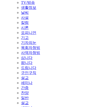
TV/방송
생활정보
날씨
사설
칼럼
시론
오피니언
기고
기자의눈
목회자청빙
사역자청빙
삽니다
팝니다
드립니다
구인구직
설교
세미나
간증
찬양
일반
설교