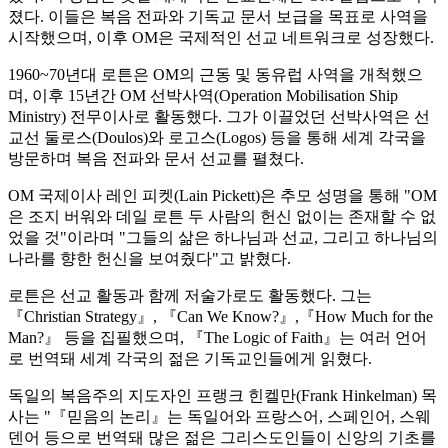
졌다. 이들은 복음 전파와 기독교 문서 보급을 목표로 사역을
시작했으며, 이후 OM은 국제적인 선교 네트워크로 성장했다.
1960~70년대 로튼은 OM의 근동 및 동유럽 사역을 개척했으
며, 이후 15년간 OM 선박사역(Operation Mobilisation Ship
Ministry) 전무이사로 활동했다. 그가 이끌었던 선박사역은 선
교선 둘로스(Doulos)와 로고스(Logos) 등을 통해 세계 각국을
방문하며 복음 전파와 문서 선교를 펼쳤다.
OM 국제이사 레인 피켓(Lain Pickett)은 추모 성명을 통해 "OM
은 조지 버워와 데일 로튼 두 사람의 헌신 없이는 존재할 수 없
었을 것"이라며 "그들의 삶은 하나님과 선교, 그리고 하나님의
나라를 향한 헌신을 보여줬다"고 밝혔다.
로튼은 선교 활동과 함께 저술가로도 활동했다. 그는
『Christian Strategy』, 『Can We Know?』,『How Much for the
Man?』 등을 집필했으며, 『The Logic of Faith』는 여러 언어
로 번역돼 세계 각국의 젊은 기독교인들에게 읽혔다.
독일의 복음주의 지도자인 프랭크 힌켈만(Frank Hinkelman) 목
사는 "『믿음의 논리』는 독일어와 프랑스어, 스페인어, 스웨
덴어 등으로 번역돼 많은 젊은 그리스도인들이 신앙의 기초를