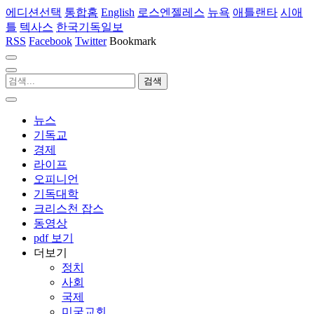
에디션선택
통합홈
English
로스엔젤레스
뉴욕
애틀랜타
시애
틀
텍사스
한국기독일보
RSS
Facebook
Twitter
Bookmark
뉴스
기독교
경제
라이프
오피니언
기독대학
크리스천 잡스
동영상
pdf 보기
더보기
정치
사회
국제
미국교회