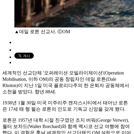
▲데일 로튼 선교사. ⓒOM
세계적인 선교단체 '오퍼레이션 모빌라이제이션'(Operation
Mobilisation, 이하 OM)의 공동 창립자인 데일 로튼(Dale
Rhoton)이 지난 1일 미국 플로리다주의 한 은퇴자 공동체에서
소천을 받았다. 향년 88세.
1938년 1월 30일 미국 미주리주 캔자스시티에서 태어난 로튼
은 17세 때 형 윌슨 로튼의 인도로 기독교 신앙을 갖게 됐다.
로튼은 1957년 대학 시절 친구였던 조지 버워(George Verwer),
월터 보차드(Walter Borchard)와 함께 멕시코 선교 여행에 참여
했다. 이 경험은 훗날 세계적인 선교단체인 OM 설립으로 이어