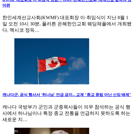
마련
한인세계선교사회(KWMF) 대표회장 이·취임식이 지난 8월 1
일 오전 10시 30분, 풀러튼 은혜한인교회 웨딩채플에서 개최됐
다. 멕시코 정득…
캐나다군, 공식 행사서 '하나님' 언급 금지... 교계 "종교 중립 아닌 신앙 배제"
캐나다 국방부가 군인과 군종목사들이 의무 참석하는 공식 행
사에서 하나님이나 특정 종교 전통을 언급하지 못하도록 하는
새로운 지…