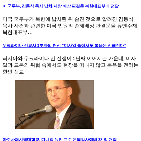
미 국무부, 김동식 목사 납치·사망 배상 판결문 북한대표부에 전달
미국 국무부가 북한에 납치된 뒤 숨진 것으로 알려진 김동식
목사 사건과 관련한 미국 법원의 손해배상 판결문을 유엔주재
북한대표부…
우크라이나 선교사 3부자의 헌신 "미사일 속에서도 복음은 전해진다"
러시아와 우크라이나 간 전쟁이 5년째 이어지는 가운데, 미사
일과 드론의 위협 속에서도 현장을 떠나지 않고 복음을 전하는
한인 선교…
아주사퍼시픽대학교, 다니엘 뉴먼 교수 은퇴감사예배 23 일 개최