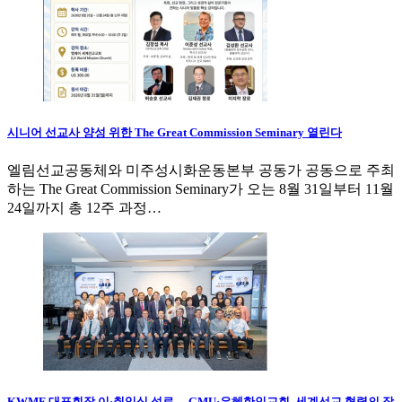
시니어 선교사 양성 위한 The Great Commission Seminary 열린다
엘림선교공동체와 미주성시화운동본부 공동가 공동으로 주최
하는 The Great Commission Seminary가 오는 8월 31일부터 11월
24일까지 총 12주 과정…
KWMF 대표회장 이·취임식 성료… GMU·은혜한인교회, 세계선교 협력의 장