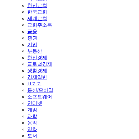
한인교회
한국교회
세계교회
교회주소록
금융
증권
기업
부동산
한인경제
글로벌경제
생활경제
경제일반
IT기기
통신/모바일
소프트웨어
인터넷
게임
과학
음악
영화
도서