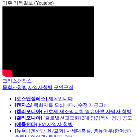
미주 기독일보 (Youtube)
크리스천잡스
목회자청빙
사역자청빙
구인구직
[로스앤젤레스]
제목입니다
[캔자스]
목회자를 모십니다. (수정 재공고)
[캘리포니아]
산호세 새소망교회 영유아부 사역자 청빙
[캘리포니아]
[글로벌선교교회] 2대 담임목사 청빙 공고
[애틀랜타]
EM 사역자 청빙
[뉴욕]
[맨하탄 IN2교회] 차세대총괄, 영유아부(한어권)