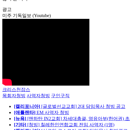
광고
미주 기독일보 (Youtube)
크리스천잡스
목회자청빙
사역자청빙
구인구직
[캘리포니아]
[글로벌선교교회] 2대 담임목사 청빙 공고
[애틀랜타]
EM 사역자 청빙
[뉴욕]
[맨하탄 IN2교회] 차세대총괄, 영유아부(한어권) 
[기타]
[청빙] 칠레한인연합교회 전임 사역자 (1명)