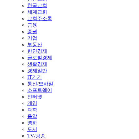
한국교회
세계교회
교회주소록
금융
증권
기업
부동산
한인경제
글로벌경제
생활경제
경제일반
IT기기
통신/모바일
소프트웨어
인터넷
게임
과학
음악
영화
도서
TV/방송