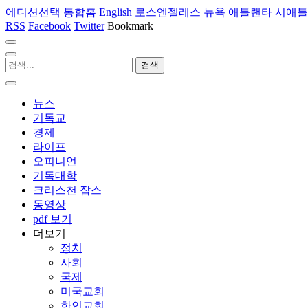
에디션선택
통합홈
English
로스엔젤레스
뉴욕
애틀랜타
시애틀
RSS
Facebook
Twitter
Bookmark
뉴스
기독교
경제
라이프
오피니언
기독대학
크리스천 잡스
동영상
pdf 보기
더보기
정치
사회
국제
미국교회
한인교회