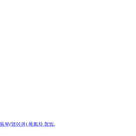
초등부(영어권) 목회자 청빙.