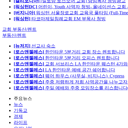
[캘리포니아]
[실로암 로스모어 교회] 담임목사 청빙광고
[워싱턴DC]
어린이, Youth 사역자 청빙- 올네이션스 교회 
[버지니아]
워싱턴 서울장로교회 교육국 풀타임 (Full-Tim
[워싱턴]
타코마제일침례교회 EM 부목사 청빙
교회 부동산/렌트
부동산/렌트
[뉴저지]
선교사 숙소
[로스앤젤레스]
한인타운 5분거리 교회 장소 렌트합니다
[로스앤젤레스]
한인타운 5분거리 오피스 렌트합니다
[로스앤젤레스]
교회 서브리스 LA 한인타운 웨스턴 4가와
[로스앤젤레스]
LA 한인타운 예배 공간 쉐어합니다
[로스앤젤레스]
웨어 하우스 (사무실, 비지니스)_Cypress
[로스앤젤레스]
주중 저렴하게 저희 사역공간을 나누고자 합
[로스앤젤레스]
주일 예배와 주중 모임장소를 리스합니다
주요뉴스
뉴스
기독교
경제
라이프