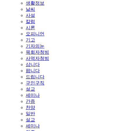
생활정보
날씨
사설
칼럼
시론
오피니언
기고
기자의눈
목회자청빙
사역자청빙
삽니다
팝니다
드립니다
구인구직
설교
세미나
간증
찬양
일반
설교
세미나