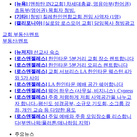
[뉴욕]
[맨하탄 IN2교회] 차세대총괄, 영유아부(한어권)
초등부(영어권) 목회자 청빙.
[기타]
[청빙] 칠레한인연합교회 전임 사역자 (1명)
[캘리포니아]
[실로암 로스모어 교회] 담임목사 청빙광고
교회 부동산/렌트
부동산/렌트
[뉴저지]
선교사 숙소
[로스앤젤레스]
한인타운 5분거리 교회 장소 렌트합니다
[로스앤젤레스]
한인타운 5분거리 오피스 렌트합니다
[로스앤젤레스]
교회 서브리스 LA 한인타운 웨스턴 4가
와 5가 사이
[로스앤젤레스]
LA 한인타운 예배 공간 쉐어합니다
[로스앤젤레스]
웨어 하우스 (사무실, 비지니스)_Cypress
[로스앤젤레스]
주중 저렴하게 저희 사역공간을 나누고
자 합니다.-평신도 성경공부, 소규모 기도회, 소그룹 강
좌, 개인 교습 등 다양한 용도
[로스앤젤레스]
주일 예배와 주중 모임장소를 리스합니
다(부엔나팍/풀러튼/애나하임 지역)
주요뉴스