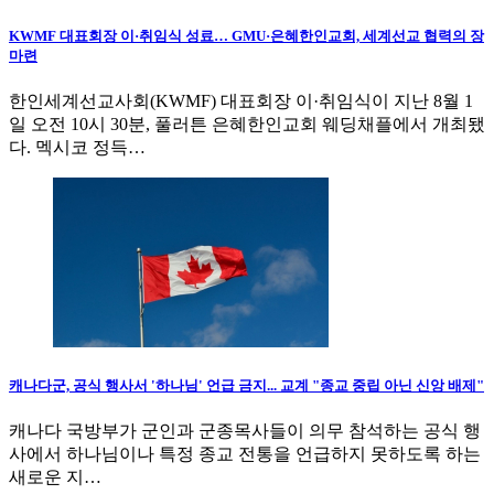
KWMF 대표회장 이·취임식 성료… GMU·은혜한인교회, 세계선교 협력의 장
마련
한인세계선교사회(KWMF) 대표회장 이·취임식이 지난 8월 1
일 오전 10시 30분, 풀러튼 은혜한인교회 웨딩채플에서 개최됐
다. 멕시코 정득…
캐나다군, 공식 행사서 '하나님' 언급 금지... 교계 "종교 중립 아닌 신앙 배제"
캐나다 국방부가 군인과 군종목사들이 의무 참석하는 공식 행
사에서 하나님이나 특정 종교 전통을 언급하지 못하도록 하는
새로운 지…