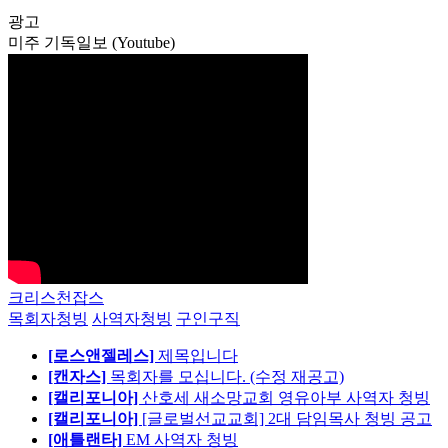
광고
미주 기독일보 (Youtube)
크리스천잡스
목회자청빙
사역자청빙
구인구직
[로스앤젤레스]
제목입니다
[캔자스]
목회자를 모십니다. (수정 재공고)
[캘리포니아]
산호세 새소망교회 영유아부 사역자 청빙
[캘리포니아]
[글로벌선교교회] 2대 담임목사 청빙 공고
[애틀랜타]
EM 사역자 청빙