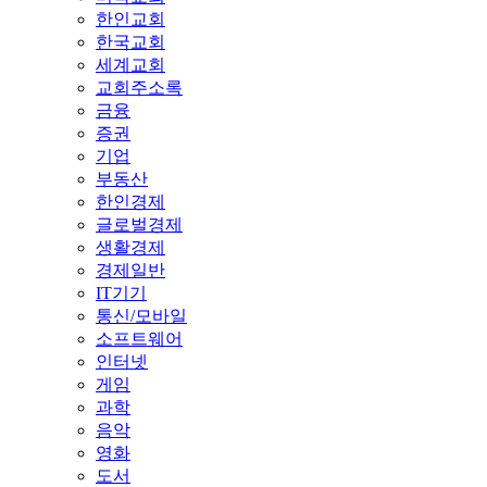
한인교회
한국교회
세계교회
교회주소록
금융
증권
기업
부동산
한인경제
글로벌경제
생활경제
경제일반
IT기기
통신/모바일
소프트웨어
인터넷
게임
과학
음악
영화
도서