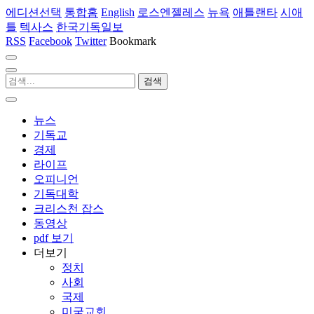
에디션선택
통합홈
English
로스엔젤레스
뉴욕
애틀랜타
시애
틀
텍사스
한국기독일보
RSS
Facebook
Twitter
Bookmark
뉴스
기독교
경제
라이프
오피니언
기독대학
크리스천 잡스
동영상
pdf 보기
더보기
정치
사회
국제
미국교회