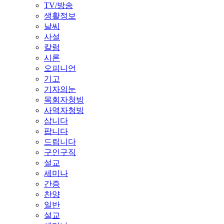
TV/방송
생활정보
날씨
사설
칼럼
시론
오피니언
기고
기자의눈
목회자청빙
사역자청빙
삽니다
팝니다
드립니다
구인구직
설교
세미나
간증
찬양
일반
설교