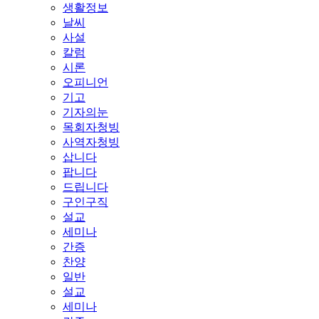
생활정보
날씨
사설
칼럼
시론
오피니언
기고
기자의눈
목회자청빙
사역자청빙
삽니다
팝니다
드립니다
구인구직
설교
세미나
간증
찬양
일반
설교
세미나