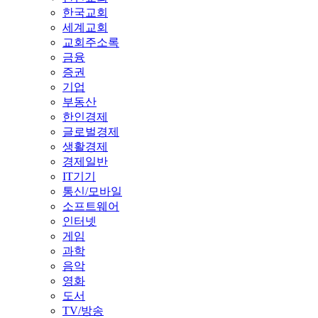
한국교회
세계교회
교회주소록
금융
증권
기업
부동산
한인경제
글로벌경제
생활경제
경제일반
IT기기
통신/모바일
소프트웨어
인터넷
게임
과학
음악
영화
도서
TV/방송