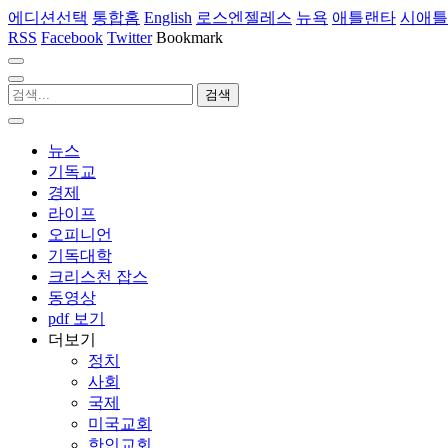
에디션선택
통합홈
English
로스엔젤레스
뉴욕
애틀랜타
시애틀
RSS
Facebook
Twitter
Bookmark
뉴스
기독교
경제
라이프
오피니언
기독대학
크리스천 잡스
동영상
pdf 보기
더보기
정치
사회
국제
미국교회
한인교회