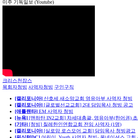
미주 기독일보 (Youtube)
크리스천잡스
목회자청빙
사역자청빙
구인구직
[캘리포니아]
산호세 새소망교회 영유아부 사역자 청빙
[캘리포니아]
[글로벌선교교회] 2대 담임목사 청빙 공고
[애틀랜타]
EM 사역자 청빙
[뉴욕]
[맨하탄 IN2교회] 차세대총괄, 영유아부(한어권) 
[기타]
[청빙] 칠레한인연합교회 전임 사역자 (1명)
[캘리포니아]
[실로암 로스모어 교회] 담임목사 청빙광고
[워싱턴DC]
어린이, Youth 사역자 청빙- 올네이션스 교회 