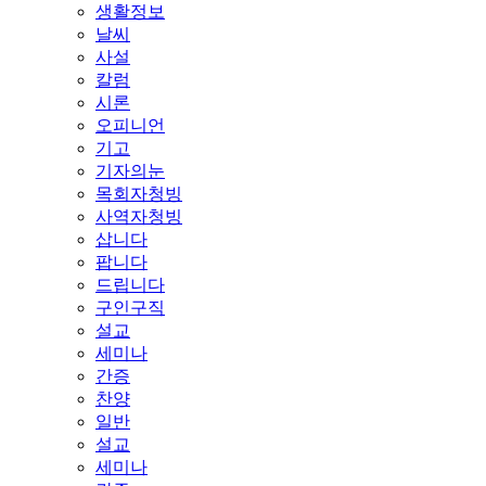
생활정보
날씨
사설
칼럼
시론
오피니언
기고
기자의눈
목회자청빙
사역자청빙
삽니다
팝니다
드립니다
구인구직
설교
세미나
간증
찬양
일반
설교
세미나