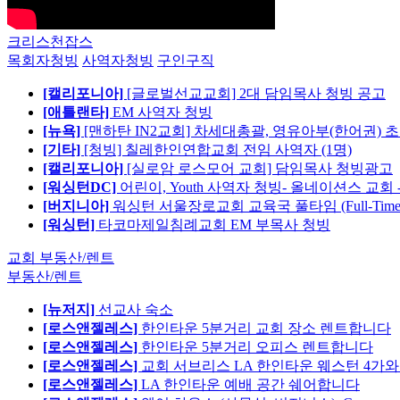
크리스천잡스
목회자청빙
사역자청빙
구인구직
[캘리포니아]
[글로벌선교교회] 2대 담임목사 청빙 공고
[애틀랜타]
EM 사역자 청빙
[뉴욕]
[맨하탄 IN2교회] 차세대총괄, 영유아부(한어권) 
[기타]
[청빙] 칠레한인연합교회 전임 사역자 (1명)
[캘리포니아]
[실로암 로스모어 교회] 담임목사 청빙광고
[워싱턴DC]
어린이, Youth 사역자 청빙- 올네이션스 교회 
[버지니아]
워싱턴 서울장로교회 교육국 풀타임 (Full-Tim
[워싱턴]
타코마제일침례교회 EM 부목사 청빙
교회 부동산/렌트
부동산/렌트
[뉴저지]
선교사 숙소
[로스앤젤레스]
한인타운 5분거리 교회 장소 렌트합니다
[로스앤젤레스]
한인타운 5분거리 오피스 렌트합니다
[로스앤젤레스]
교회 서브리스 LA 한인타운 웨스턴 4가와
[로스앤젤레스]
LA 한인타운 예배 공간 쉐어합니다