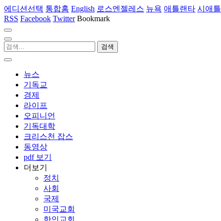
에디션선택
통합홈
English
로스엔젤레스
뉴욕
애틀랜타
시애틀
RSS
Facebook
Twitter
Bookmark
뉴스
기독교
경제
라이프
오피니언
기독대학
크리스천 잡스
동영상
pdf 보기
더보기
정치
사회
국제
미국교회
한인교회