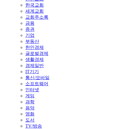
한국교회
세계교회
교회주소록
금융
증권
기업
부동산
한인경제
글로벌경제
생활경제
경제일반
IT기기
통신/모바일
소프트웨어
인터넷
게임
과학
음악
영화
도서
TV/방송