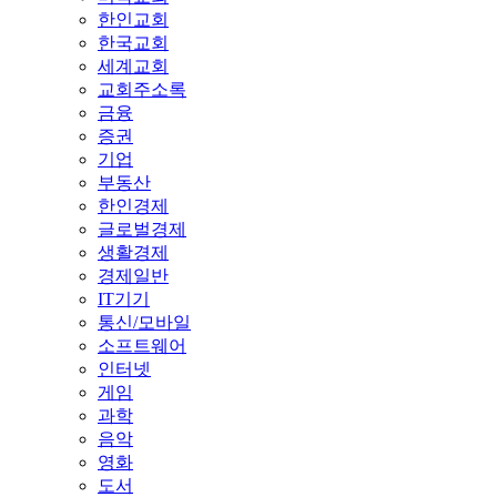
한인교회
한국교회
세계교회
교회주소록
금융
증권
기업
부동산
한인경제
글로벌경제
생활경제
경제일반
IT기기
통신/모바일
소프트웨어
인터넷
게임
과학
음악
영화
도서