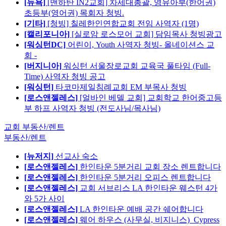
[뉴욕]
[맨하탄 IN2교회] 차세대총괄, 영유아부(한어권)
초등부(영어권) 목회자 청빙.
[기타]
[청빙] 칠레한인연합교회 전임 사역자 (1명)
[캘리포니아]
[실로암 로스모어 교회] 담임목사 청빙광고
[워싱턴DC]
어린이, Youth 사역자 청빙- 올네이션스 교
회 -
[버지니아]
워싱턴 서울장로교회 교육국 풀타임 (Full-
Time) 사역자 청빙 공고
[워싱턴]
타코마제일침례교회 EM 부목사 청빙
[로스앤젤레스]
[얼바인 베델 교회] 교회학교 한어중고등
부 하프 사역자 청빙 (전도사님/목사님)
교회 부동산/렌트
부동산/렌트
[뉴저지]
선교사 숙소
[로스앤젤레스]
한인타운 5분거리 교회 장소 렌트합니다
[로스앤젤레스]
한인타운 5분거리 오피스 렌트합니다
[로스앤젤레스]
교회 서브리스 LA 한인타운 웨스턴 4가
와 5가 사이
[로스앤젤레스]
LA 한인타운 예배 공간 쉐어합니다
[로스앤젤레스]
웨어 하우스 (사무실, 비지니스)_Cypress