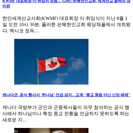
KWMF 대표회장 이·취임식 성료… GMU·은혜한인교회, 세계선교 협력의 장
마련
한인세계선교사회(KWMF) 대표회장 이·취임식이 지난 8월 1
일 오전 10시 30분, 풀러튼 은혜한인교회 웨딩채플에서 개최됐
다. 멕시코 정득…
캐나다군, 공식 행사서 '하나님' 언급 금지... 교계 "종교 중립 아닌 신앙 배제"
캐나다 국방부가 군인과 군종목사들이 의무 참석하는 공식 행
사에서 하나님이나 특정 종교 전통을 언급하지 못하도록 하는
새로운 지…