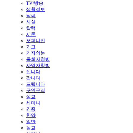
TV/방송
생활정보
날씨
사설
칼럼
시론
오피니언
기고
기자의눈
목회자청빙
사역자청빙
삽니다
팝니다
드립니다
구인구직
설교
세미나
간증
찬양
일반
설교