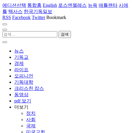
에디션선택
통합홈
English
로스엔젤레스
뉴욕
애틀랜타
시애
틀
텍사스
한국기독일보
RSS
Facebook
Twitter
Bookmark
뉴스
기독교
경제
라이프
오피니언
기독대학
크리스천 잡스
동영상
pdf 보기
더보기
정치
사회
국제
미국교회