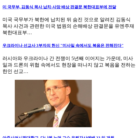
미 국무부, 김동식 목사 납치·사망 배상 판결문 북한대표부에 전달
미국 국무부가 북한에 납치된 뒤 숨진 것으로 알려진 김동식
목사 사건과 관련한 미국 법원의 손해배상 판결문을 유엔주재
북한대표부…
우크라이나 선교사 3부자의 헌신 "미사일 속에서도 복음은 전해진다"
러시아와 우크라이나 간 전쟁이 5년째 이어지는 가운데, 미사
일과 드론의 위협 속에서도 현장을 떠나지 않고 복음을 전하는
한인 선교…
아주사퍼시픽대학교, 다니엘 뉴먼 교수 은퇴감사예배 23 일 개최