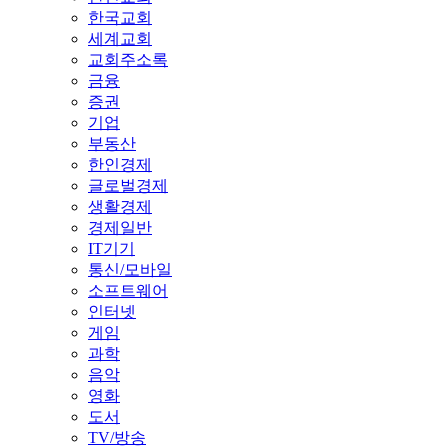
한국교회
세계교회
교회주소록
금융
증권
기업
부동산
한인경제
글로벌경제
생활경제
경제일반
IT기기
통신/모바일
소프트웨어
인터넷
게임
과학
음악
영화
도서
TV/방송