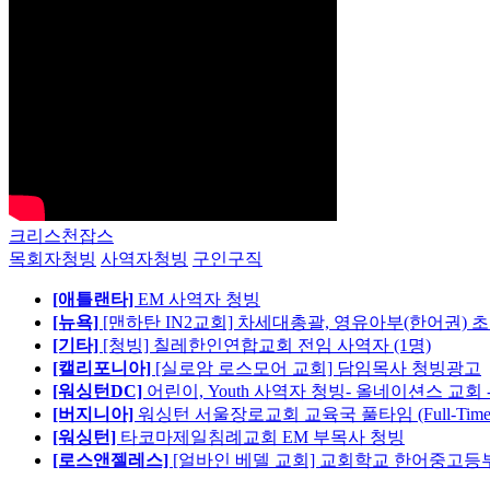
크리스천잡스
목회자청빙
사역자청빙
구인구직
[애틀랜타]
EM 사역자 청빙
[뉴욕]
[맨하탄 IN2교회] 차세대총괄, 영유아부(한어권) 
[기타]
[청빙] 칠레한인연합교회 전임 사역자 (1명)
[캘리포니아]
[실로암 로스모어 교회] 담임목사 청빙광고
[워싱턴DC]
어린이, Youth 사역자 청빙- 올네이션스 교회 
[버지니아]
워싱턴 서울장로교회 교육국 풀타임 (Full-Tim
[워싱턴]
타코마제일침례교회 EM 부목사 청빙
[로스앤젤레스]
[얼바인 베델 교회] 교회학교 한어중고등부