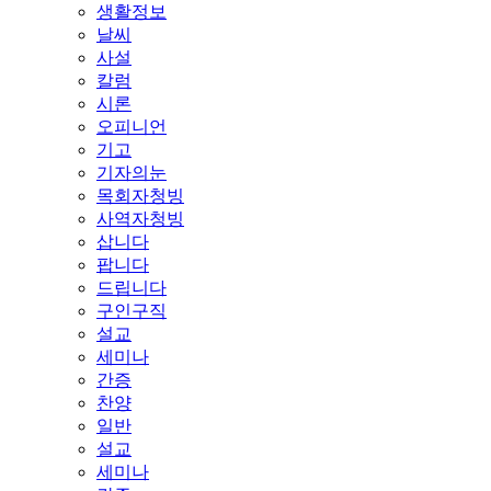
생활정보
날씨
사설
칼럼
시론
오피니언
기고
기자의눈
목회자청빙
사역자청빙
삽니다
팝니다
드립니다
구인구직
설교
세미나
간증
찬양
일반
설교
세미나