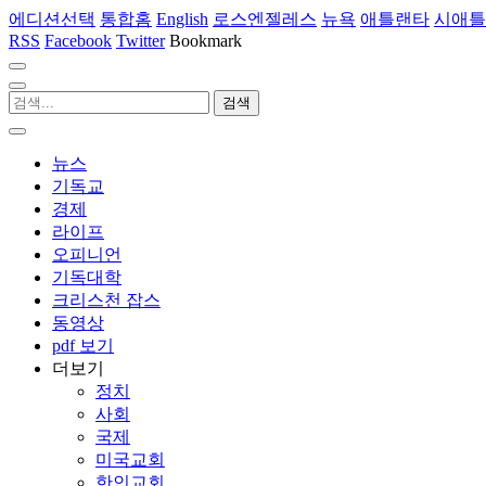
에디션선택
통합홈
English
로스엔젤레스
뉴욕
애틀랜타
시애틀
RSS
Facebook
Twitter
Bookmark
뉴스
기독교
경제
라이프
오피니언
기독대학
크리스천 잡스
동영상
pdf 보기
더보기
정치
사회
국제
미국교회
한인교회