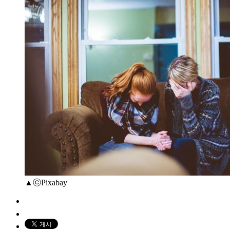
▲ⓒPixabay