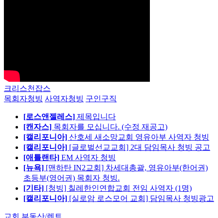
크리스천잡스
목회자청빙
사역자청빙
구인구직
[로스앤젤레스]
제목입니다
[캔자스]
목회자를 모십니다. (수정 재공고)
[캘리포니아]
산호세 새소망교회 영유아부 사역자 청빙
[캘리포니아]
[글로벌선교교회] 2대 담임목사 청빙 공고
[애틀랜타]
EM 사역자 청빙
[뉴욕]
[맨하탄 IN2교회] 차세대총괄, 영유아부(한어권)
초등부(영어권) 목회자 청빙.
[기타]
[청빙] 칠레한인연합교회 전임 사역자 (1명)
[캘리포니아]
[실로암 로스모어 교회] 담임목사 청빙광고
교회 부동산/렌트