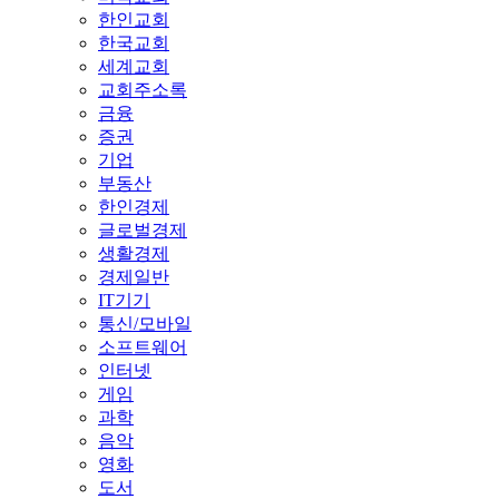
한인교회
한국교회
세계교회
교회주소록
금융
증권
기업
부동산
한인경제
글로벌경제
생활경제
경제일반
IT기기
통신/모바일
소프트웨어
인터넷
게임
과학
음악
영화
도서