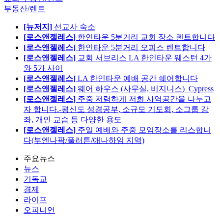
부동산/렌트
[뉴저지]
선교사 숙소
[로스앤젤레스]
한인타운 5분거리 교회 장소 렌트합니다
[로스앤젤레스]
한인타운 5분거리 오피스 렌트합니다
[로스앤젤레스]
교회 서브리스 LA 한인타운 웨스턴 4가
와 5가 사이
[로스앤젤레스]
LA 한인타운 예배 공간 쉐어합니다
[로스앤젤레스]
웨어 하우스 (사무실, 비지니스)_Cypress
[로스앤젤레스]
주중 저렴하게 저희 사역공간을 나누고
자 합니다.-평신도 성경공부, 소규모 기도회, 소그룹 강
좌, 개인 교습 등 다양한 용도
[로스앤젤레스]
주일 예배와 주중 모임장소를 리스합니
다(부엔나팍/풀러튼/애나하임 지역)
주요뉴스
뉴스
기독교
경제
라이프
오피니언