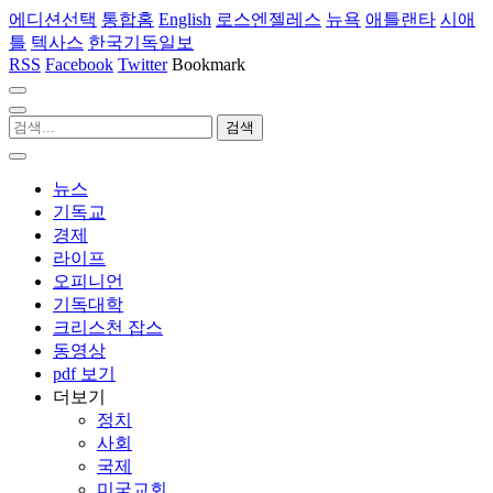
에디션선택
통합홈
English
로스엔젤레스
뉴욕
애틀랜타
시애
틀
텍사스
한국기독일보
RSS
Facebook
Twitter
Bookmark
뉴스
기독교
경제
라이프
오피니언
기독대학
크리스천 잡스
동영상
pdf 보기
더보기
정치
사회
국제
미국교회