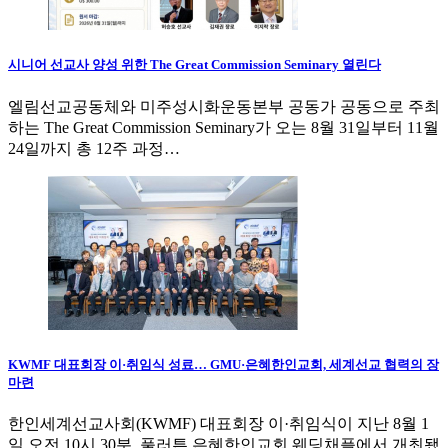
시니어 선교사 양성 위한 The Great Commission Seminary 열린다
엘림선교공동체와 미주성시화운동본부 공동가 공동으로 주최
하는 The Great Commission Seminary가 오는 8월 31일부터 11월
24일까지 총 12주 과정…
KWMF 대표회장 이·취임식 성료… GMU·은혜한인교회, 세계선교 협력의 장
마련
한인세계선교사회(KWMF) 대표회장 이·취임식이 지난 8월 1
일 오전 10시 30분, 풀러튼 은혜한인교회 웨딩채플에서 개최됐