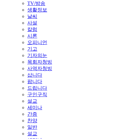
TV/방송
생활정보
날씨
사설
칼럼
시론
오피니언
기고
기자의눈
목회자청빙
사역자청빙
삽니다
팝니다
드립니다
구인구직
설교
세미나
간증
찬양
일반
설교