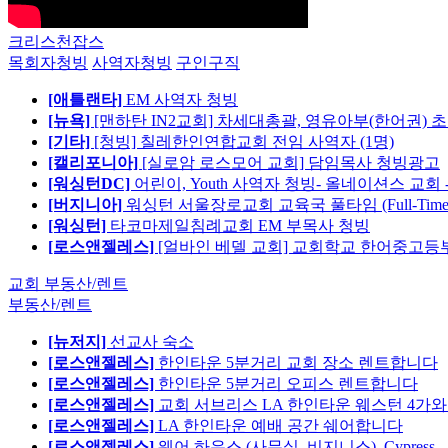
크리스천잡스
목회자청빙
사역자청빙
구인구직
[애틀랜타]
EM 사역자 청빙
[뉴욕]
[맨하탄 IN2교회] 차세대총괄, 영유아부(한어권) 
[기타]
[청빙] 칠레한인연합교회 전임 사역자 (1명)
[캘리포니아]
[실로암 로스모어 교회] 담임목사 청빙광고
[워싱턴DC]
어린이, Youth 사역자 청빙- 올네이션스 교회 
[버지니아]
워싱턴 서울장로교회 교육국 풀타임 (Full-Tim
[워싱턴]
타코마제일침례교회 EM 부목사 청빙
[로스앤젤레스]
[얼바인 베델 교회] 교회학교 한어중고등부
교회 부동산/렌트
부동산/렌트
[뉴저지]
선교사 숙소
[로스앤젤레스]
한인타운 5분거리 교회 장소 렌트합니다
[로스앤젤레스]
한인타운 5분거리 오피스 렌트합니다
[로스앤젤레스]
교회 서브리스 LA 한인타운 웨스턴 4가와
[로스앤젤레스]
LA 한인타운 예배 공간 쉐어합니다
[로스앤젤레스]
웨어 하우스 (사무실, 비지니스)_Cypress