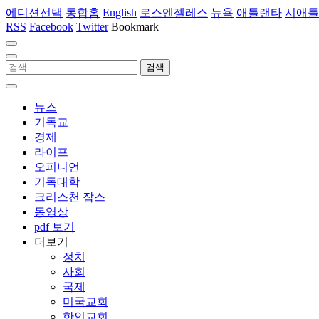
에디션선택
통합홈
English
로스엔젤레스
뉴욕
애틀랜타
시애틀
RSS
Facebook
Twitter
Bookmark
뉴스
기독교
경제
라이프
오피니언
기독대학
크리스천 잡스
동영상
pdf 보기
더보기
정치
사회
국제
미국교회
한인교회