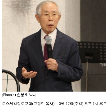
(Photo : ) 손봉호 박사.
토스제일장로교회(고창현 목사)는 5월 17일(주일) 오후 1시 