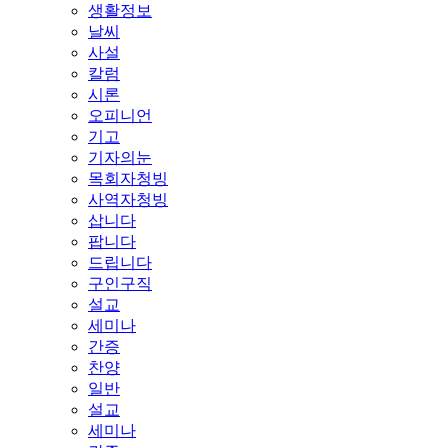
생활정보
날씨
사설
칼럼
시론
오피니언
기고
기자의눈
목회자청빙
사역자청빙
삽니다
팝니다
드립니다
구인구직
설교
세미나
간증
찬양
일반
설교
세미나