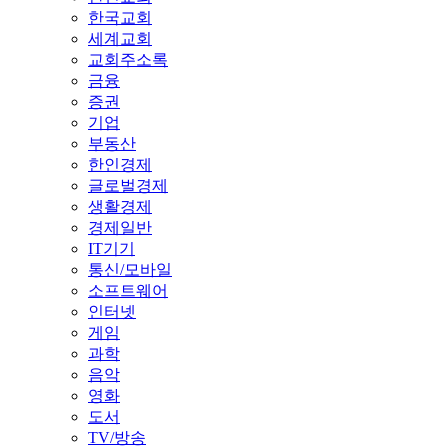
한국교회
세계교회
교회주소록
금융
증권
기업
부동산
한인경제
글로벌경제
생활경제
경제일반
IT기기
통신/모바일
소프트웨어
인터넷
게임
과학
음악
영화
도서
TV/방송