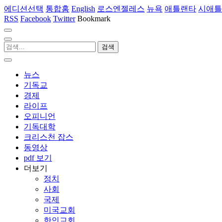
에디션선택
통합홈
English
로스엔젤레스
뉴욕
애틀랜타
시애틀
RSS
Facebook
Twitter
Bookmark
뉴스
기독교
경제
라이프
오피니언
기독대학
크리스천 잡스
동영상
pdf 보기
더보기
정치
사회
국제
미국교회
한인교회