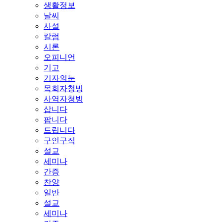
생활정보
날씨
사설
칼럼
시론
오피니언
기고
기자의눈
목회자청빙
사역자청빙
삽니다
팝니다
드립니다
구인구직
설교
세미나
간증
찬양
일반
설교
세미나