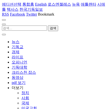
에디션선택
통합홈
English
로스엔젤레스
뉴욕
애틀랜타
시애
틀
텍사스
한국기독일보
RSS
Facebook
Twitter
Bookmark
뉴스
기독교
경제
라이프
오피니언
기독대학
크리스천 잡스
동영상
pdf 보기
더보기
정치
사회
국제
미국교회