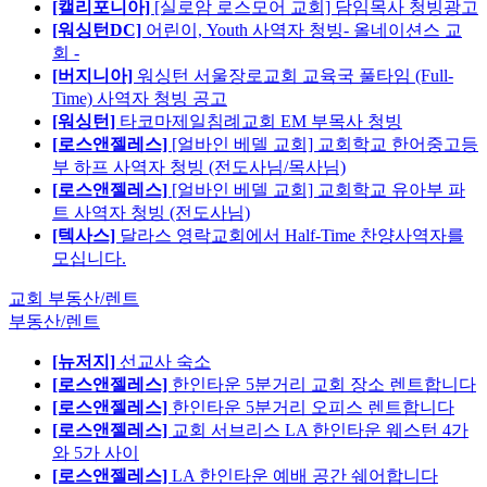
[캘리포니아]
[실로암 로스모어 교회] 담임목사 청빙광고
[워싱턴DC]
어린이, Youth 사역자 청빙- 올네이션스 교
회 -
[버지니아]
워싱턴 서울장로교회 교육국 풀타임 (Full-
Time) 사역자 청빙 공고
[워싱턴]
타코마제일침례교회 EM 부목사 청빙
[로스앤젤레스]
[얼바인 베델 교회] 교회학교 한어중고등
부 하프 사역자 청빙 (전도사님/목사님)
[로스앤젤레스]
[얼바인 베델 교회] 교회학교 유아부 파
트 사역자 청빙 (전도사님)
[텍사스]
달라스 영락교회에서 Half-Time 찬양사역자를
모십니다.
교회 부동산/렌트
부동산/렌트
[뉴저지]
선교사 숙소
[로스앤젤레스]
한인타운 5분거리 교회 장소 렌트합니다
[로스앤젤레스]
한인타운 5분거리 오피스 렌트합니다
[로스앤젤레스]
교회 서브리스 LA 한인타운 웨스턴 4가
와 5가 사이
[로스앤젤레스]
LA 한인타운 예배 공간 쉐어합니다