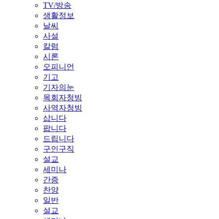
TV/방송
생활정보
날씨
사설
칼럼
시론
오피니언
기고
기자의눈
목회자청빙
사역자청빙
삽니다
팝니다
드립니다
구인구직
설교
세미나
간증
찬양
일반
설교