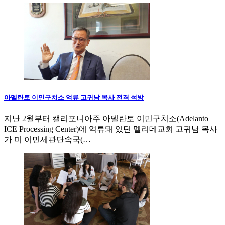
아델란토 이민구치소 억류 고귀남 목사 전격 석방
지난 2월부터 캘리포니아주 아델란토 이민구치소(Adelanto
ICE Processing Center)에 억류돼 있던 멜리데교회 고귀남 목사
가 미 이민세관단속국(…