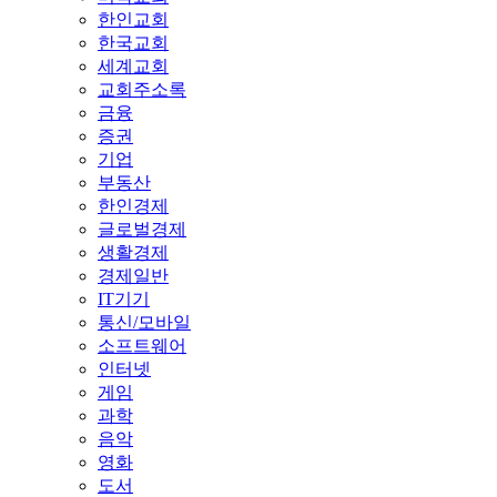
한인교회
한국교회
세계교회
교회주소록
금융
증권
기업
부동산
한인경제
글로벌경제
생활경제
경제일반
IT기기
통신/모바일
소프트웨어
인터넷
게임
과학
음악
영화
도서