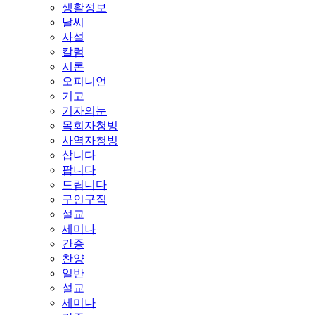
생활정보
날씨
사설
칼럼
시론
오피니언
기고
기자의눈
목회자청빙
사역자청빙
삽니다
팝니다
드립니다
구인구직
설교
세미나
간증
찬양
일반
설교
세미나