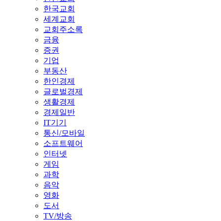
한국교회
세계교회
교회주소록
금융
증권
기업
부동산
한인경제
글로벌경제
생활경제
경제일반
IT기기
통신/모바일
소프트웨어
인터넷
게임
과학
음악
영화
도서
TV/방송