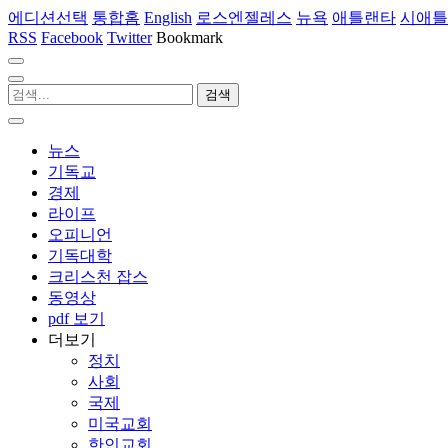
에디션선택
통합홈
English
로스엔젤레스
뉴욕
애틀랜타
시애틀
RSS
Facebook
Twitter
Bookmark
뉴스
기독교
경제
라이프
오피니언
기독대학
크리스천 잡스
동영상
pdf 보기
더보기
정치
사회
국제
미국교회
한인교회